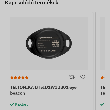
Kapcsolódó termékek
TELTONIKA BTSID1W1B801 eye
TEL
beacon
sens
Raktáron
Ra