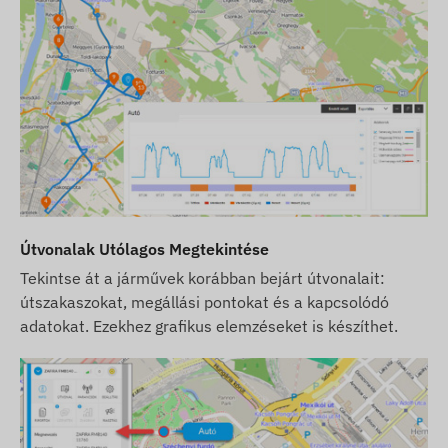
Szoftver előfizetés esetén, amennyiben az email
típusú értesítések mellett szoftverünk SMS
riasztási szolgáltatását is igénybe kívánja venni,
vásároljon SMS kreditkártyát is, melyet
webáruházunkban, a készülékhez kapcsolódó
termékek között talál.
Törekszünk a weboldalon feltüntetett adatok és
képek folyamatos frissítésére és pontosságára.
Felhívjuk azonban figyelmét, hogy a gyártó
Útvonalak Utólagos Megtekintése
fenntartja a jogot a termékspecifikációk vagy a
Tekintse át a járművek korábban bejárt útvonalait:
csomagolás előzetes értesítés nélküli
útszakaszokat, megállási pontokat és a kapcsolódó
módosítására. Emiatt a termékek megjelenése a
adatokat. Ezekhez grafikus elemzéseket is készíthet.
valóságban minimálisan eltérhet a képeken
látottaktól. Az esetleges eltérésekért a gyártói
változtatások jogát fenntartjuk.