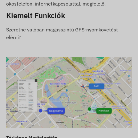
okostelefon, internetkapcsolattal, megfelelő.
mobilszolgáltatók hálózatával való aktív kapcsolat
szükséges. Ezek biztosítják az adatgyűjtést és
Kiemelt Funkciók
továbbítást, illetve a kommunikációt a tulajdonos
telefonjával vagy nyomkövető szoftver használata
Szeretne valóban magasszintű GPS-nyomkövetést
esetén a központi adatgyűjtő- és feldolgozó
elérni?
rendszerrel. A készülék a mobilszolgáltatók
hálózatán keresztül, a benne elhelyezett
(cserélhető) SIM kártya segítségével kommunikál.
Működési régió
A készülék az alábbi régiókban üzemelő GSM
hálózatokkal kompatibilis:
2G: Világ
Vásárlási opciók
Ha csak készüléket vásárol (szoftver előfizetést
nem), azt a gyári beállításokkal adjuk át. A
Térképes Megjelenítés