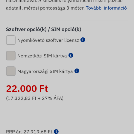
használatával. A készülék folyamatosan frissíti pozíció
adatait, mérési pontossága 3 méter.
További információ
Szoftver opció(k) / SIM opció(k)
Nyomkövető szoftver licensz
Nemzetközi SIM kártya
Magyarországi SIM kártya
22.000
Ft
(
17.322,83
Ft + 27% ÁFA)
RRP ár:
27.919,68 Ft