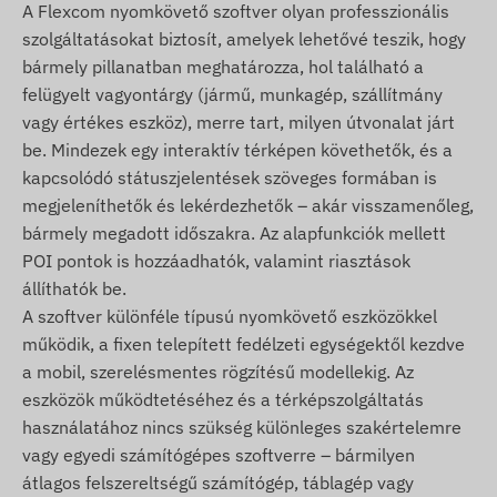
A Flexcom nyomkövető szoftver olyan professzionális
További, részletes és számszerű adatok a
szolgáltatásokat biztosít, amelyek lehetővé teszik, hogy
Specifikáció részben tekinthetők meg. A készülék
bármely pillanatban meghatározza, hol található a
funkcionalitását jelentősen kibővítő, szoftveres
felügyelt vagyontárgy (jármű, munkagép, szállítmány
úton megvalósított szolgáltatások ismertetését
vagy értékes eszköz), merre tart, milyen útvonalat járt
(pl. további riasztások, útvonalak térképes
be. Mindezek egy interaktív térképen követhetők, és a
megjelenítése és diagramos elemzése,
kapcsolódó státuszjelentések szöveges formában is
menetlevelek és egyéb kimutatások készítése
megjeleníthetők és lekérdezhetők – akár visszamenőleg,
stb.) a Nyomkövető szoftver leírásánál találja.
bármely megadott időszakra. Az alapfunkciók mellett
A csomag tartalma
POI pontok is hozzáadhatók, valamint riasztások
állíthatók be.
TELTONIKA FMB920 jármű gps nyomkövető
A szoftver különféle típusú nyomkövető eszközökkel
Bekötő kábel
működik, a fixen telepített fedélzeti egységektől kezdve
Üzembehelyezési útmutató
a mobil, szerelésmentes rögzítésű modellekig. Az
eszközök működtetéséhez és a térképszolgáltatás
Használati feltételek
használatához nincs szükség különleges szakértelemre
vagy egyedi számítógépes szoftverre – bármilyen
A készülék normál működéséhez a
átlagos felszereltségű számítógép, táblagép vagy
helymeghatározó műholdrendszerekkel és a