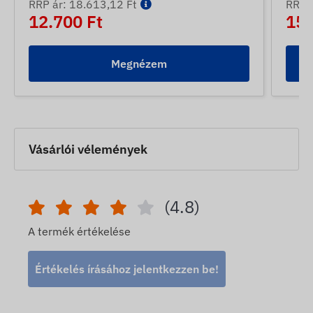
RRP ár: 18.613,12 Ft
RRP á
12.700 Ft
15.
Megnézem
Vásárlói vélemények
(4.8)
A termék értékelése
Értékelés írásához jelentkezzen be!