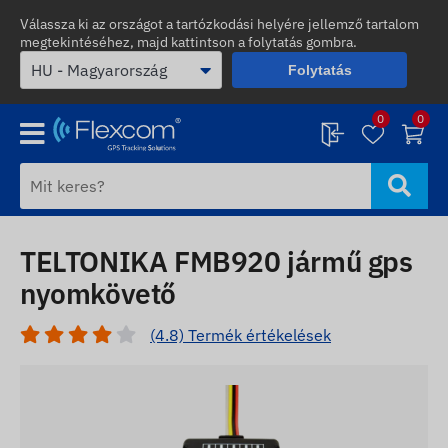
Válassza ki az országot a tartózkodási helyére jellemző tartalom
megtekintéséhez, majd kattintson a folytatás gombra.
Folytatás
0
0
TELTONIKA FMB920 jármű gps
nyomkövető
(4.8) Termék értékelések