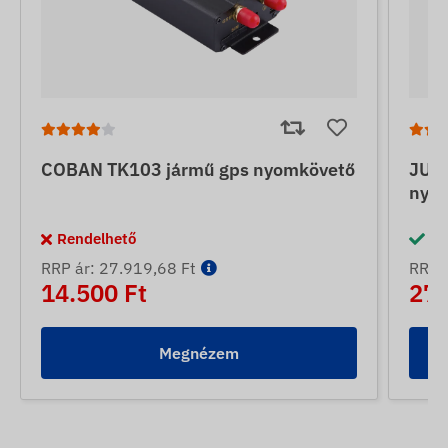
COBAN TK103 jármű gps nyomkövető
JUNE
nyo
Rendelhető
Ra
RRP ár: 27.919,68 Ft
RRP á
14.500 Ft
27.
Megnézem