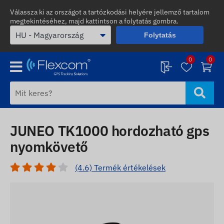
Válassza ki az országot a tartózkodási helyére jellemző tartalom
megtekintéséhez, majd kattintson a folytatás gombra.
Folytatás
0
0
JUNEO TK1000 hordozható gps
nyomkövető
(4.6) Termék értékelések