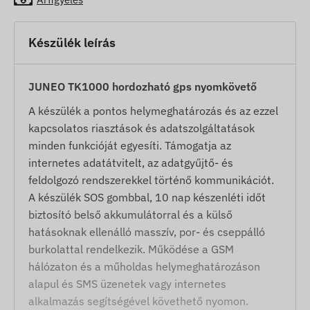
Készülék leírás
JUNEO TK1000 hordozható gps nyomkövető
A készülék a pontos helymeghatározás és az ezzel
kapcsolatos riasztások és adatszolgáltatások
minden funkcióját egyesíti. Támogatja az
internetes adatátvitelt, az adatgyűjtő- és
feldolgozó rendszerekkel történő kommunikációt.
A készülék SOS gombbal, 10 nap készenléti időt
biztosító belső akkumulátorral és a külső
hatásoknak ellenálló masszív, por- és cseppálló
burkolattal rendelkezik. Működése a GSM
hálózaton és a műholdas helymeghatározáson
alapul és SMS üzenetek vagy internetes
alkalmazás segítségével követhető nyomon.