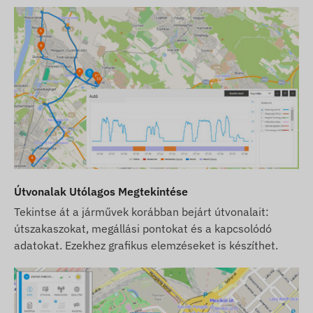
gyorsabb adatkommunikációt biztosítanak.
Törekszünk a weboldalon feltüntetett adatok és
képek folyamatos frissítésére és pontosságára.
Felhívjuk azonban figyelmét, hogy a gyártó
fenntartja a jogot a termékspecifikációk vagy a
csomagolás előzetes értesítés nélküli
módosítására. Emiatt a termékek megjelenése a
valóságban minimálisan eltérhet a képeken
látottaktól. Az esetleges eltérésekért a gyártói
változtatások jogát fenntartjuk.
Útvonalak Utólagos Megtekintése
Tekintse át a járművek korábban bejárt útvonalait:
útszakaszokat, megállási pontokat és a kapcsolódó
adatokat. Ezekhez grafikus elemzéseket is készíthet.