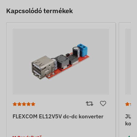
Kapcsolódó termékek
FLEXCOM EL12V5V dc-dc konverter
JUNE
konv