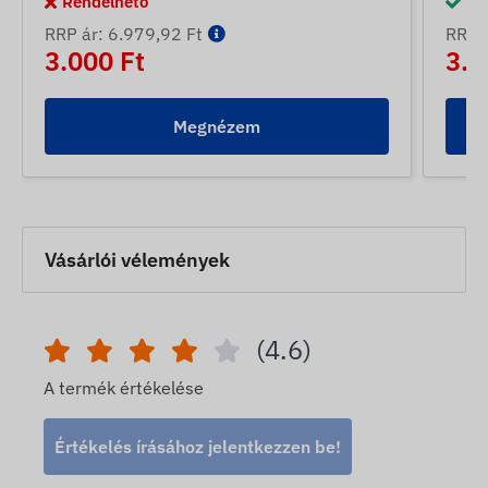
Rendelhető
Ra
RRP ár: 6.979,92 Ft
RRP á
3.000 Ft
3.5
Megnézem
Vásárlói vélemények
(4.6)
A termék értékelése
Értékelés írásához jelentkezzen be!