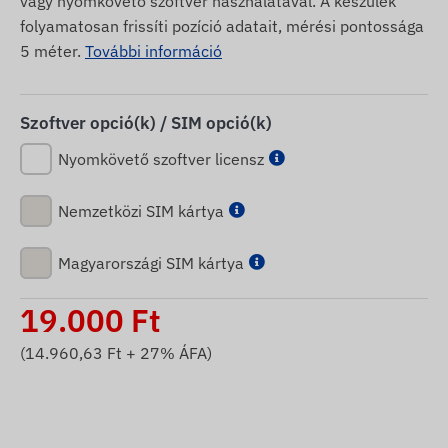
vagy nyomkövető szoftver használatával. A készülék
folyamatosan frissíti pozíció adatait, mérési pontossága
5 méter.
További információ
Szoftver opció(k) / SIM opció(k)
Nyomkövető szoftver licensz
Nemzetközi SIM kártya
Magyarországi SIM kártya
19.000
Ft
(
14.960,63
Ft + 27% ÁFA)