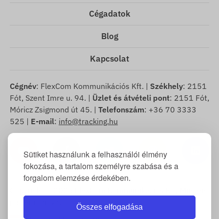
Cégadatok
Blog
Kapcsolat
Cégnév
: FlexCom Kommunikációs Kft. |
Székhely
: 2151
Fót, Szent Imre u. 94. |
Üzlet és átvételi pont
: 2151 Fót,
Móricz Zsigmond út 45. |
Telefonszám
: +36 70 3333
525 |
E-mail
:
info@tracking.hu
Sütiket használunk a felhasználói élmény
fokozása, a tartalom személyre szabása és a
forgalom elemzése érdekében.
Copyright © 2025 FlexCom Kommunikációs Kft, Minden
jog fenntartva.
Összes elfogadása
Magyar
/
Magyar forint