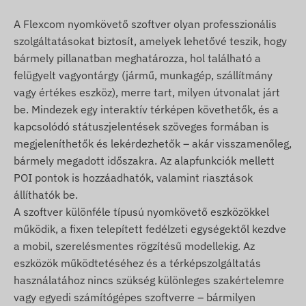
mobilszolgáltatók hálózatával való aktív kapcsolat
szükséges. Ezek biztosítják az adatgyűjtést és
A Flexcom nyomkövető szoftver olyan professzionális
továbbítást, illetve a kommunikációt a tulajdonos
szolgáltatásokat biztosít, amelyek lehetővé teszik, hogy
telefonjával vagy nyomkövető szoftver használata
bármely pillanatban meghatározza, hol található a
esetén a központi adatgyűjtő- és feldolgozó
felügyelt vagyontárgy (jármű, munkagép, szállítmány
rendszerrel. A készülék a mobilszolgáltatók
vagy értékes eszköz), merre tart, milyen útvonalat járt
hálózatán keresztül, a benne elhelyezett
be. Mindezek egy interaktív térképen követhetők, és a
(cserélhető) SIM kártya segítségével kommunikál.
kapcsolódó státuszjelentések szöveges formában is
megjeleníthetők és lekérdezhetők – akár visszamenőleg,
Működési régió
bármely megadott időszakra. Az alapfunkciók mellett
A készülék az alábbi régiókban üzemelő GSM
POI pontok is hozzáadhatók, valamint riasztások
hálózatokkal kompatibilis:
állíthatók be.
A szoftver különféle típusú nyomkövető eszközökkel
2G: Világ
működik, a fixen telepített fedélzeti egységektől kezdve
a mobil, szerelésmentes rögzítésű modellekig. Az
Vásárlási opciók
eszközök működtetéséhez és a térképszolgáltatás
Ha csak készüléket vásárol (szoftver előfizetést
használatához nincs szükség különleges szakértelemre
nem), azt a gyári beállításokkal adjuk át. A
vagy egyedi számítógépes szoftverre – bármilyen