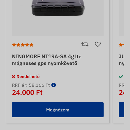
NINGMORE NT19A-SA 4g lte
JUNE
mágneses gps nyomkövető
nyo
Rendelhető
Ra
RRP ár: 58.166 Ft
RRP á
24.000 Ft
24.
Megnézem