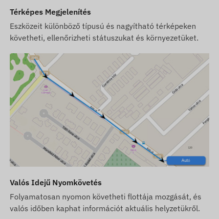
Szoftver előfizetés esetén, amennyiben az email
Térképes Megjelenítés
típusú értesítések mellett szoftverünk SMS
Eszközeit különböző típusú és nagyítható térképeken
riasztási szolgáltatását is igénybe kívánja venni,
követheti, ellenőrizheti státuszukat és környezetüket.
vásároljon SMS kreditkártyát is, melyet
webáruházunkban, a készülékhez kapcsolódó
termékek között talál.
Hálózati technológia és jövőállóság (2G vs 4G):
Ez
a készülék a klasszikus
2G (GSM)
hálózatot
használja. Kérjük, vásárlás előtt tájékozódjon,
hogy az Ön által használni kívánt területen és
szolgáltatónál a 2G hálózat elérhető-e. Egyes
országokban (pl. Svájc) és szolgáltatóknál a 2G
technológia kivezetése már folyamatban
van.
Tippünk:
Amennyiben hosszú távú, biztos
Valós Idejű Nyomkövetés
megoldást keres nemzetközi használatra,
javasoljuk a korszerűbb
4G (LTE)
eszközeink
Folyamatosan nyomon követheti flottája mozgását, és
választását, amelyek nagyobb lefedettséget és
valós időben kaphat információt aktuális helyzetükről.