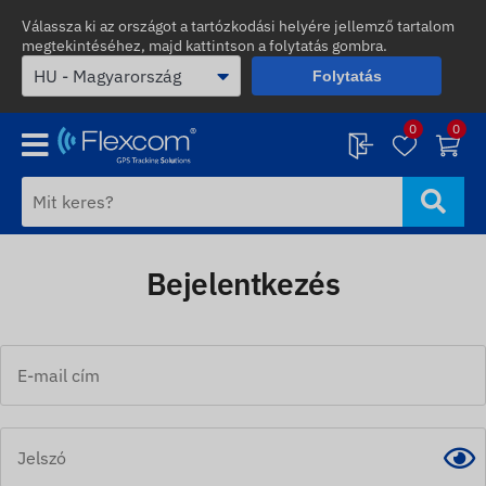
Válassza ki az országot a tartózkodási helyére jellemző tartalom
megtekintéséhez, majd kattintson a folytatás gombra.
Folytatás
0
0
Bejelentkezés