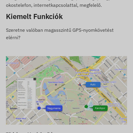
továbbítást, illetve a kommunikációt a tulajdonos
okostelefon, internetkapcsolattal, megfelelő.
telefonjával vagy nyomkövető szoftver használata
Kiemelt Funkciók
esetén a központi adatgyűjtő- és feldolgozó
rendszerrel. A készülék a mobilszolgáltatók
Szeretne valóban magasszintű GPS-nyomkövetést
hálózatán keresztül, a benne elhelyezett
elérni?
(cserélhető) SIM kártya segítségével kommunikál.
Működési régió
A készülék az alábbi régiókban üzemelő GSM
hálózatokkal kompatibilis:
4G: Észak és Dél Amerika, Autsztrália
2G: Világ
Vásárlási opciók
Ha csak készüléket vásárol (szoftver előfizetést
nem), azt a gyári beállításokkal adjuk át. A
működtetéshez szükséges SIM kártyáról, annak