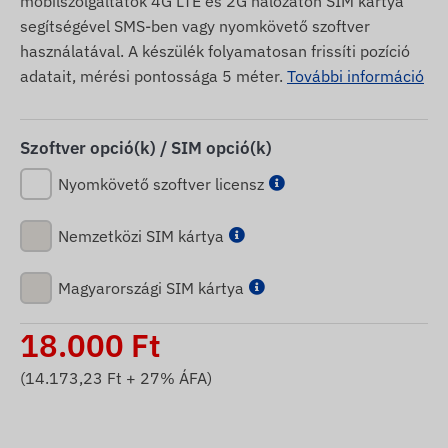
mobilszolgáltatók 4G LTE és 2G hálózaton SIM kártya
segítségével SMS-ben vagy nyomkövető szoftver
használatával. A készülék folyamatosan frissíti pozíció
adatait, mérési pontossága 5 méter.
További információ
Szoftver opció(k) / SIM opció(k)
Nyomkövető szoftver licensz
Nemzetközi SIM kártya
Magyarországi SIM kártya
18.000
Ft
(
14.173,23
Ft + 27% ÁFA)