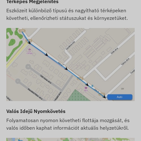
Térképes Megjelenítés
beállításairól és a kártya üzemeltetéséről
Eszközeit különböző típusú és nagyítható térképeken
(feltöltés, éves adategyeztetés) Önnek kell
követheti, ellenőrizheti státuszukat és környezetüket.
gondoskodnia.
Ha a készülék mellett szoftver előfizetést is
vásárol, de SIM kártyát nem, akkor a készüléket
már a szoftverünkben regisztrálva, működésre
készen adjuk át. A SIM kártya beszerzése,
beállítása és üzemeltetése azonban továbbra is
az Ön feladata.
Ha a készülék és szoftver előfizetés mellett a
SIM kártyát is tőlünk vásárolja, akkor a
készüléket és a SIM kártyát a szoftverrel
együttműködésre készen adjuk át és a kártya
Valós Idejű Nyomkövetés
folyamatos üzemben tartásáról is mi
gondoskodunk – Önnek ez utóbbival
Folyamatosan nyomon követheti flottája mozgását, és
kapcsolatban semmilyen teendője nem lesz.
valós időben kaphat információt aktuális helyzetükről.