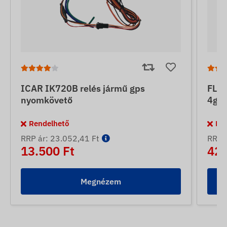
ICAR IK720B relés jármű gps
FLE
nyomkövető
4g l
Rendelhető
Re
RRP ár: 23.052,41 Ft
RRP á
13.500 Ft
42.
Megnézem