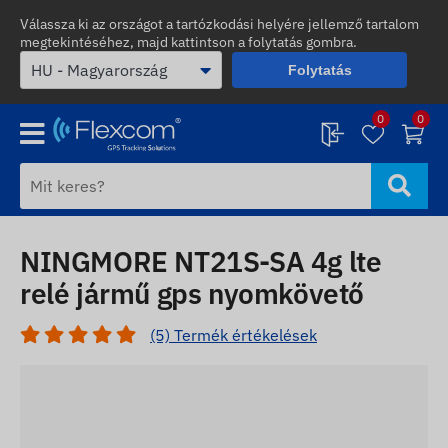
Válassza ki az országot a tartózkodási helyére jellemző tartalom
megtekintéséhez, majd kattintson a folytatás gombra.
Folytatás
0
0
NINGMORE NT21S-SA 4g lte
relé jármű gps nyomkövető
(5) Termék értékelések