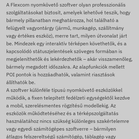
A Flexcom nyomkövető szoftver olyan professzionális
úton megvalósított szolgáltatások ismertetését
szolgáltatásokat biztosít, amelyek lehetővé teszik, hogy
(pl. további riasztások, útvonalak térképes
bármely pillanatban meghatározza, hol található a
megjelenítése és diagramos elemzése,
felügyelt vagyontárgy (jármű, munkagép, szállítmány
menetlevelek és egyéb kimutatások készítése
vagy értékes eszköz), merre tart, milyen útvonalat járt
stb.) a Nyomkövető szoftver leírásánál találja.
be. Mindezek egy interaktív térképen követhetők, és a
A csomag tartalma
kapcsolódó státuszjelentések szöveges formában is
megjeleníthetők és lekérdezhetők – akár visszamenőleg,
NINGMORE NT21S-SA 4g lte relé jármű gps
bármely megadott időszakra. Az alapfunkciók mellett
nyomkövető
POI pontok is hozzáadhatók, valamint riasztások
Bekötő kábel
állíthatók be.
Üzembehelyezési útmutató
A szoftver különféle típusú nyomkövető eszközökkel
működik, a fixen telepített fedélzeti egységektől kezdve
Használati feltételek
a mobil, szerelésmentes rögzítésű modellekig. Az
A készülék normál működéséhez a
eszközök működtetéséhez és a térképszolgáltatás
helymeghatározó műholdrendszerekkel és a
használatához nincs szükség különleges szakértelemre
mobilszolgáltatók hálózatával való aktív kapcsolat
vagy egyedi számítógépes szoftverre – bármilyen
szükséges. Ezek biztosítják az adatgyűjtést és
átlagos felszereltségű számítógép, táblagép vagy