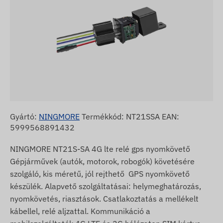
Gyártó:
NINGMORE
Termékkód: NT21SSA EAN:
5999568891432
NINGMORE NT21S-SA 4G lte relé gps nyomkövető
Gépjárművek (autók, motorok, robogók) követésére
szolgáló, kis méretű, jól rejthető GPS nyomkövető
készülék. Alapvető szolgáltatásai: helymeghatározás,
nyomkövetés, riasztások. Csatlakoztatás a mellékelt
kábellel, relé aljzattal. Kommunikáció a