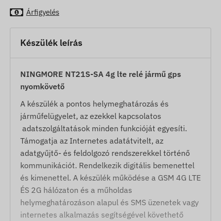
Árfigyelés
Készülék leírás
NINGMORE NT21S-SA 4g lte relé jármű gps
nyomkövető
A készülék a pontos helymeghatározás és
járműfelügyelet, az ezekkel kapcsolatos
adatszolgáltatások minden funkcióját egyesíti.
Támogatja az Internetes adatátvitelt, az
adatgyűjtő- és feldolgozó rendszerekkel történő
kommunikációt. Rendelkezik digitális bemenettel
és kimenettel. A készülék működése a GSM 4G LTE
ÉS 2G hálózaton és a műholdas
helymeghatározáson alapul és SMS üzenetek vagy
internetes alkalmazás segítségével követhető