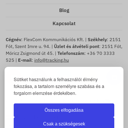
Blog
Kapcsolat
Cégnév
: FlexCom Kommunikációs Kft. |
Székhely
: 2151
Fót, Szent Imre u. 94. |
Üzlet és átvételi pont
: 2151 Fót,
Móricz Zsigmond út 45. |
Telefonszám
: +36 70 3333
525 |
E-mail
:
info@tracking.hu
Sütiket használunk a felhasználói élmény
fokozása, a tartalom személyre szabása és a
forgalom elemzése érdekében.
Copyright © 2025 FlexCom Kommunikációs Kft, Minden
jog fenntartva.
Összes elfogadása
Magyar
/
Magyar forint
Csak a szükségesek
Cookie Tájékoztató
-
Visszaküldési szabályzat
-
Impresszum
-