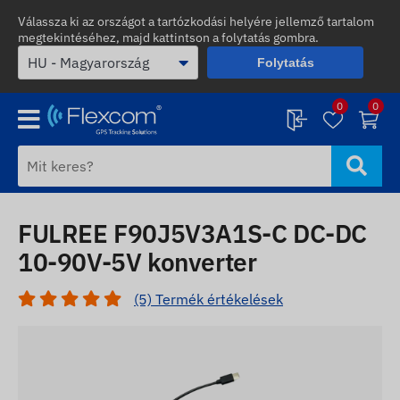
Válassza ki az országot a tartózkodási helyére jellemző tartalom
megtekintéséhez, majd kattintson a folytatás gombra.
Folytatás
0
0
FULREE F90J5V3A1S-C DC-DC
10-90V-5V konverter
(5) Termék értékelések