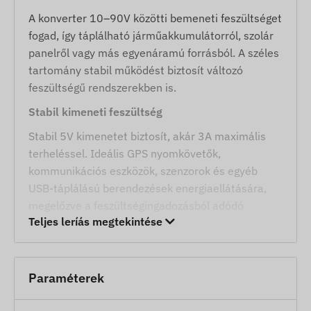
A konverter 10–90V közötti bemeneti feszültséget
fogad, így táplálható járműakkumulátorról, szolár
panelről vagy más egyenáramú forrásból. A széles
tartomány stabil működést biztosít változó
feszültségű rendszerekben is.
Stabil kimeneti feszültség
Stabil 5V kimenetet biztosít, akár 3A maximális
terheléssel. Ideális GPS nyomkövetők,
kommunikációs eszközök, szenzorok és egyéb
USB-táplálású berendezések energiaellátására,
megelőzve a feszültségingadozásból adódó
Teljes leríás megtekintése
hibákat.
Széles működési hőmérséklet-tartomány
-40°C és +85°C között üzembiztos, ezért kültéri,
Paraméterek
ipari és járműves környezetben egyaránt
használható, szélsőséges időjárási viszonyok