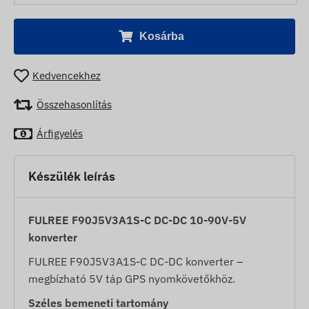
Kosárba
Kedvencekhez
Összehasonlítás
Árfigyelés
Készülék leírás
FULREE F90J5V3A1S-C DC-DC 10-90V-5V
konverter
FULREE F90J5V3A1S-C DC-DC konverter –
megbízható 5V táp GPS nyomkövetőkhöz.
Széles bemeneti tartomány