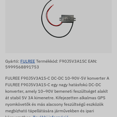
Gyártó:
FULREE
Termékkód: F90J5V3A1SC EAN:
5999568891753
FULREE F90J5V3A1S-C DC-DC 10-90V-5V konverter A
FULREE F90J5V3A1S-C egy nagy hatásfokú DC-DC
konverter, amely 10–90V bemeneti feszültséget alakít
át stabil 5V 3A kimenetre. Kifejezetten alkalmas GPS
nyomkövetők és más alacsony feszültségű eszközök
megbízható tápellátására járművekben és ipari