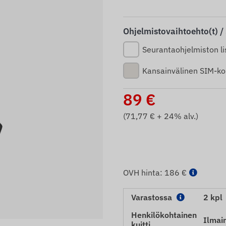
Ohjelmistovaihtoehto(t) /
Seurantaohjelmiston li
Kansainvälinen SIM-kor
89
€
(
71,77
€ + 24% alv.)
OVH hinta:
186 €
Varastossa
2 kpl
Henkilökohtainen
Ilmai
kuitti