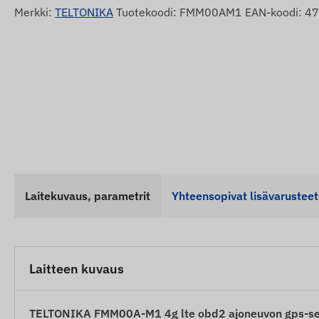
Merkki:
TELTONIKA
Tuotekoodi: FMM00AM1 EAN-koodi: 
Laitekuvaus, parametrit
Yhteensopivat lisävarusteet
Laitteen kuvaus
TELTONIKA FMM00A-M1 4g lte obd2 ajoneuvon gps-seu