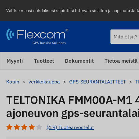
Valitse maasi nähdäksesi sijaintiisi liittyvän sisällön ja napsauta Jatk
Myynti
Tuotteet
Dokumentit
Tietoa meistä
Kotiin
verkkokauppa
GPS-SEURANTALAITTEET
T
TELTONIKA FMM00A-M1 4g
ajoneuvon gps-seurantala
(4.9) Tuotearvostelut