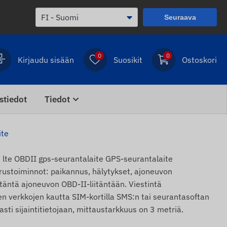
Seuraava
0
0
Kirjaudu sisään
Suosikit
Ostoskori
stiedot
Tiedot
ite
e OBDII gps-seurantalaite GPS-seurantalaite
ustoiminnot: paikannus, hälytykset, ajoneuvon
itäntä ajoneuvon OBD-II-liitäntään. Viestintä
 verkkojen kautta SIM-kortilla SMS:n tai seurantasoftan
vasti sijaintitietojaan, mittaustarkkuus on 3 metriä.