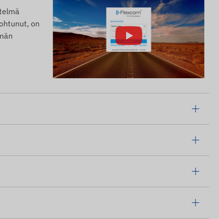
stelmä
nohtunut, on
lmän