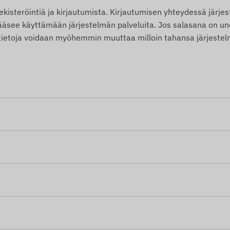
kisteröintiä ja kirjautumista. Kirjautumisen yhteydessä järje
ä pääsee käyttämään järjestelmän palveluita. Jos salasana on u
ä tietoja voidaan myöhemmin muuttaa milloin tahansa järjeste