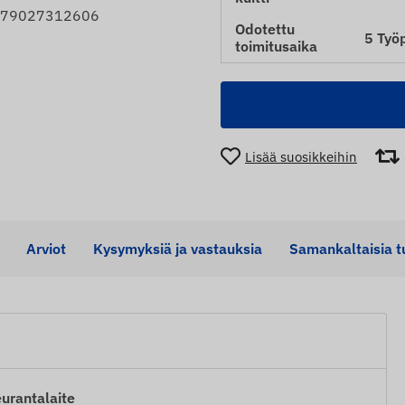
4779027312606
Odotettu
5 Työ
toimitusaika
Lisää suosikkeihin
Arviot
Kysymyksiä ja vastauksia
Samankaltaisia ​​t
rantalaite