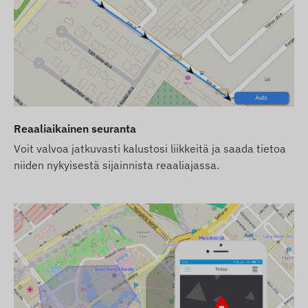
urantalaite
satelliittipaikannusjärjestelmiin ja
Reaaliaikainen seuranta
vat tiedonkeruun ja siirron sekä kommunikoinnin
Voit valvoa jatkuvasti kalustosi liikkeitä ja saada tietoa
ssä keskitetyn tietojenkeruu- ja käsittelyjärjestelmän
niiden nykyisestä sijainnista reaaliajassa.
jen kautta sisäisen (vaihdettavan) SIM-kortin avulla.
M-verkkojen kanssa:
toimitetaan tehdasasetuksilla. SIM-kortin, sen asetusten