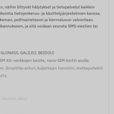
näihin liittyvät hälytykset ja tietopalvelut kaikkiin
kointia tietojenkeruu- ja käsittelyjärjestelmien kanssa.
keman, polttoainetason ja kierrosluvun valvontaan.
ikannukseen, ja sitä voidaan seurata SMS-viestien tai
PS, GLONASS, GALILEO, BEIDOU)
 GSM 4G -verkkojen kautta, nano-SIM-kortin avulla
im. lämpötila-anturi, kuljettajan tunnistin, matkapuhelin)
utta
 ulkoinen akku)
S-akku (30 minuuttia)