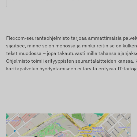
Sisäinen, erittäin herkkä GNSS-antenni
Toiminnan tarkkailuun tarkoitetut LED-näytöt
Automaattinen vaihto lepotilan ja toimintatilan välillä 
Jatkuva toiminta
Flexcom-seurantaohjelmisto tarjoaa ammattimaisia palveluit
sijaitsee, minne se on menossa ja minkä reitin se on kulkenut
Hälytykset
tekstimuodossa – jopa takautuvasti mille tahansa ajanjaksol
Ohjelmisto toimii erityyppisten seurantalaitteiden kanssa, 
Liikehälytys
karttapalvelun hyödyntämiseen ei tarvita erityisiä IT-taitoj
Veto
Sytytys
Irrotus
POI-digitaalisen aidan ylitys, saapuminen
Tarkemmat tiedot ja numeeriset arvot löytyvät teknisistä
laajentavat ohjelmistopohjaiset palvelut (esim. lisähälyt
kaavioanalyysit, ajopäiväkirjat ja muut raportit) löytyv