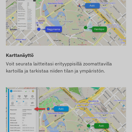
Pakkauksen sisältö
TELTONIKA FMM00A-M1 4G lte OBDII ajoneuvo gps-se
Käyttöönotto-opas
Käyttöehdot
Laitteen normaali toiminta edellyttää aktiivista yhteyttä 
Karttanäyttö
matkapuhelinoperaattoreiden verkkoihin. Nämä varmista
Voit seurata laitteitasi erityyppisillä zoomattavilla
omistajan puhelimen kanssa tai seurantasoftaa käytettäe
kartoilla ja tarkistaa niiden tilan ja ympäristön.
kanssa. Laite viestii matkapuhelinoperaattoreiden verkko
Toiminta-alue
Laite on yhteensopiva seuraavilla alueilla toimivien GS
4G: Pohjois-Amerikka
Osto-optiot
Jos ostat vain laitteen (ilman ohjelmistotilausta), se 