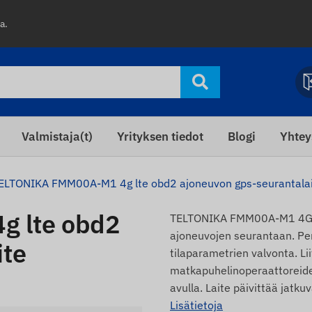
a.
Valmistaja(t)
Yrityksen tiedot
Blogi
Yhtey
ELTONIKA FMM00A-M1 4g lte obd2 ajoneuvon gps-seurantala
 lte obd2
TELTONIKA FMM00A-M1 4G lt
ajoneuvojen seurantaan. Per
ite
tilaparametrien valvonta. Li
matkapuhelinoperaattoreiden
avulla. Laite päivittää jatku
Lisätietoja