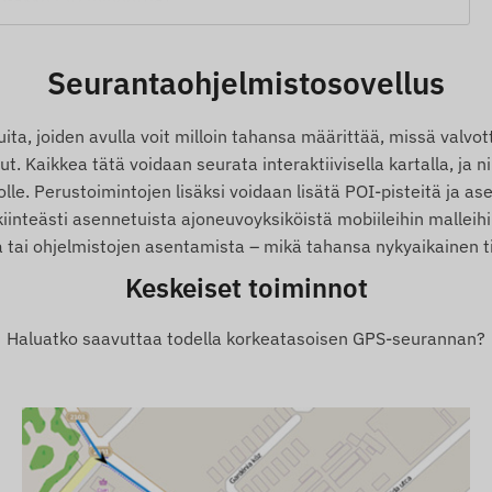
Seurantaohjelmistosovellus
(jos toiminto on aktivoitu)
a, joiden avulla voit milloin tahansa määrittää, missä valvott
. Kaikkea tätä voidaan seurata interaktiivisella kartalla, ja ni
le. Perustoimintojen lisäksi voidaan lisätä POI-pisteitä ja ase
kiinteästi asennetuista ajoneuvoyksiköistä mobiileihin malleihi
a tai ohjelmistojen asentamista – mikä tahansa nykyaikainen tie
Keskeiset toiminnot
Haluatko saavuttaa todella korkeatasoisen GPS-seurannan?
 tiedoista. Laitteen toiminnallisuutta merkittävästi
ykset, reittien karttapohjainen esittäminen ja
ät seurantasoftan kuvauksesta.