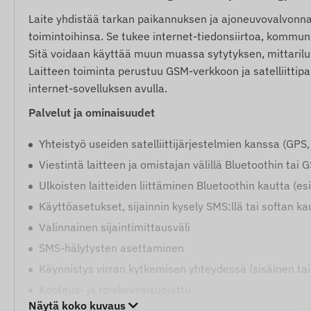
Laite yhdistää tarkan paikannuksen ja ajoneuvovalvonnan, 
toimintoihinsa. Se tukee internet-tiedonsiirtoa, kommuni
Sitä voidaan käyttää muun muassa sytytyksen, mittarilu
Laitteen toiminta perustuu GSM-verkkoon ja satelliittipa
internet-sovelluksen avulla.
Palvelut ja ominaisuudet
Yhteistyö useiden satelliittijärjestelmien kanssa (G
Viestintä laitteen ja omistajan välillä Bluetoothin tai
Ulkoisten laitteiden liittäminen Bluetoothin kautta (es
Käyttöasetukset, sijainnin kysely SMS:llä tai softan ka
Valinnainen sijaintimittausväli
SMS-hälytysten asettaminen
Käynnistys virran kytkemisen yhteydessä (sisäinen tai
Kosteus- ja roiskevesisuojattu
Näytä koko kuvaus
Sisäänrakennettu kiihtyvyysmittari, gyroskooppi ja UP