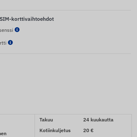
 SIM-korttivaihtoehdot
senssi
tti
Takuu
24 kuukautta
Kotiinkuljetus
20 €
nen