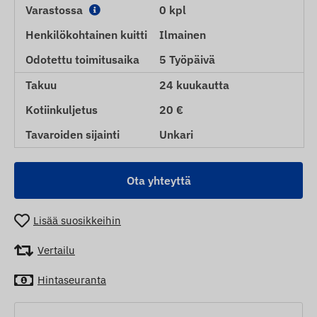
Varastossa
0 kpl
Henkilökohtainen kuitti
Ilmainen
Odotettu toimitusaika
5 Työpäivä
Takuu
24 kuukautta
Kotiinkuljetus
20 €
Tavaroiden sijainti
Unkari
Ota yhteyttä
Lisää suosikkeihin
Vertailu
Hintaseuranta