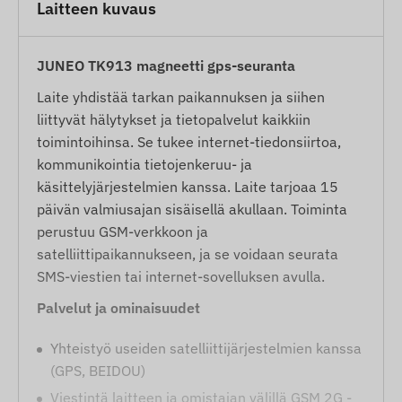
Laitteen kuvaus
JUNEO TK913 magneetti gps-seuranta
Laite yhdistää tarkan paikannuksen ja siihen
liittyvät hälytykset ja tietopalvelut kaikkiin
toimintoihinsa. Se tukee internet-tiedonsiirtoa,
kommunikointia tietojenkeruu- ja
käsittelyjärjestelmien kanssa. Laite tarjoaa 15
päivän valmiusajan sisäisellä akullaan. Toiminta
perustuu GSM-verkkoon ja
satelliittipaikannukseen, ja se voidaan seurata
SMS-viestien tai internet-sovelluksen avulla.
Palvelut ja ominaisuudet
Yhteistyö useiden satelliittijärjestelmien kanssa
(GPS, BEIDOU)
Viestintä laitteen ja omistajan välillä GSM 2G -