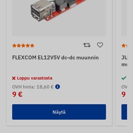
FLEXCOM EL12V5V dc-dc muunnin
JUNE
muu
Loppu varastosta
Va
OVH hinta: 18,60 €
OVH h
9 €
9 €
Näytä