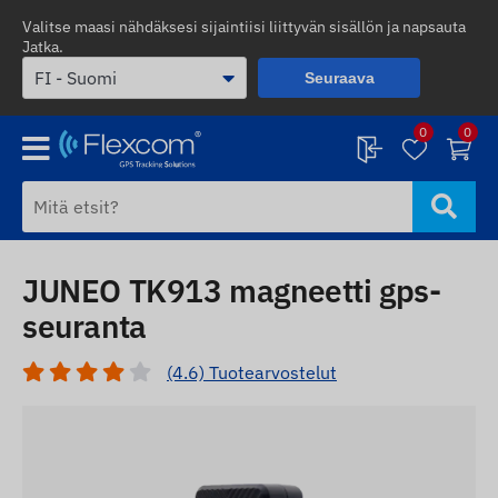
Valitse maasi nähdäksesi sijaintiisi liittyvän sisällön ja napsauta
Jatka.
Seuraava
0
0
JUNEO TK913 magneetti gps-
seuranta
(4.6) Tuotearvostelut