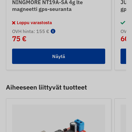
NINGMORE NT19A-SA 4g lte
JUNE
magneetti gps-seuranta
gps-
Loppu varastosta
Va
OVH hinta: 155 €
OVH 
75 €
60 
Näytä
Aiheeseen liittyvät tuotteet