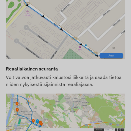
maissa (esim. Sveitsi) ja tietyillä operaattoreilla
2G-teknologian alasajo on jo käynnissä.
Vinkkimme:
Jos etsit pitkäaikaista ja varmaa
ratkaisua kansainväliseen käyttöön,
suosittelemme valitsemaan modernit
4G (LTE)
-
laitteemme, jotka tarjoavat laajemman
kattavuuden ja nopeamman tiedonsiirron.
Pyrimme varmistamaan verkkosivustolla
esitettyjen tietojen ja kuvien jatkuvan päivityksen
Reaaliaikainen seuranta
ja tarkkuuden. Huomioithan kuitenkin, että
Voit valvoa jatkuvasti kalustosi liikkeitä ja saada tietoa
valmistaja pidättää oikeuden muuttaa tuotetietoja
niiden nykyisestä sijainnista reaaliajassa.
tai pakkausta ilman ennakkoilmoitusta. Tästä
syystä tuotteiden todellinen ulkonäkö voi poiketa
hieman kuvissa esitetystä. Pidätämme oikeuden
valmistajan tekemiin muutoksiin mahdollisten
poikkeamien osalta.