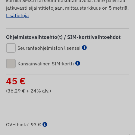
kortilla SMS:n tai seurantasoftan avulla. Laite päivittää
jatkuvasti sijaintitietojaan, mittaustarkkuus on 5 metriä.
Lisätietoja
Ohjelmistovaihtoehto(t) / SIM-korttivaihtoehdot
Seurantaohjelmiston lisenssi
Kansainvälinen SIM-kortti
45
€
(
36,29
€ + 24% alv.)
OVH hinta:
93 €