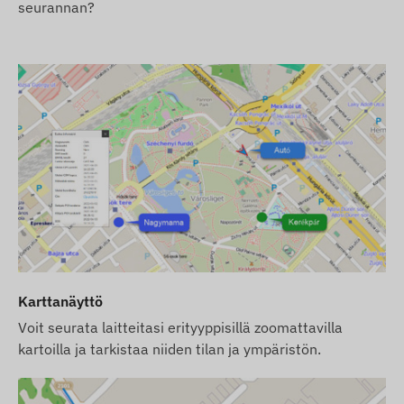
ja hallinta on kuitenkin edelleen sinun
seurannan?
vastuullasi.
Jos ostat laitteen ja ohjelmistotilauksen lisäksi
SIM-kortin meiltä, laite ja SIM-kortti toimitetaan
yhteistyössä ohjelmiston kanssa ja kortin
jatkuvasta ylläpidosta huolehdimme me –
sinulla ei ole tästä lisätehtäviä.
Ohjelmistotilauksen yhteydessä, jos haluat
käyttää ohjelmistomme SMS-hälytyspalvelua
sähköposti-ilmoitusten lisäksi, osta myös SMS-
krediittikortti, jonka löydät verkkokaupastamme,
laitteen oheistuotteiden joukosta.
Karttanäyttö
Verkkoteknologia ja tulevaisuudenkestävyys (2G
vs 4G):
Tämä laite käyttää perinteistä
2G (GSM)
-
Voit seurata laitteitasi erityyppisillä zoomattavilla
verkkoa. Tarkista ennen ostopäätöstä, onko 2G-
kartoilla ja tarkistaa niiden tilan ja ympäristön.
verkko saatavilla suunnittelemallasi
käyttöalueella ja palveluntarjoajallasi. Joissakin