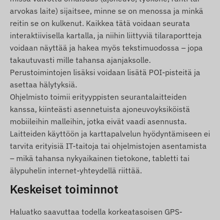
arvokas laite) sijaitsee, minne se on menossa ja minkä
Toiminta-alue
reitin se on kulkenut. Kaikkea tätä voidaan seurata
Laite on yhteensopiva seuraavilla alueilla
interaktiivisella kartalla, ja niihin liittyviä tilaraportteja
toimivien GSM-verkkojen kanssa:
voidaan näyttää ja hakea myös tekstimuodossa – jopa
takautuvasti mille tahansa ajanjaksolle.
2G: Maailma
Perustoimintojen lisäksi voidaan lisätä POI-pisteitä ja
asettaa hälytyksiä.
Osto-optiot
Ohjelmisto toimii erityyppisten seurantalaitteiden
Jos ostat vain laitteen (ilman
kanssa, kiinteästi asennetuista ajoneuvoyksiköistä
ohjelmistotilausta), se toimitetaan
mobiileihin malleihin, jotka eivät vaadi asennusta.
tehdasasetuksilla. SIM-kortin, sen asetusten ja
Laitteiden käyttöön ja karttapalvelun hyödyntämiseen ei
kortin hallinnan (lataus, vuotuinen tietojen
tarvita erityisiä IT-taitoja tai ohjelmistojen asentamista
tarkistus) hoitaminen on sinun vastuullasi.
– mikä tahansa nykyaikainen tietokone, tabletti tai
älypuhelin internet-yhteydellä riittää.
Jos ostat laitteen lisäksi ohjelmistotilauksen,
mutta et SIM-korttia, laite toimitetaan
Keskeiset toiminnot
ohjelmistoomme rekisteröitynä ja
toimintavalmiina. SIM-kortin hankinta, asennus
Haluatko saavuttaa todella korkeatasoisen GPS-