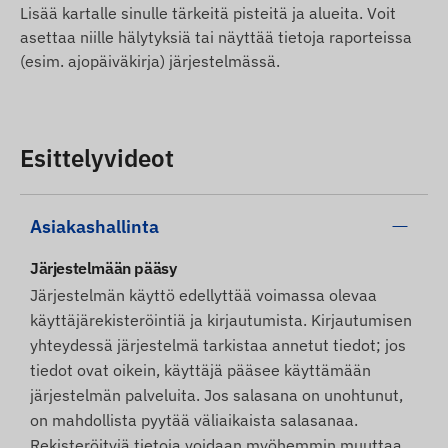
Lisää kartalle sinulle tärkeitä pisteitä ja alueita. Voit
asettaa niille hälytyksiä tai näyttää tietoja raporteissa
(esim. ajopäiväkirja) järjestelmässä.
Esittelyvideot
Asiakashallinta
Järjestelmään pääsy
Järjestelmän käyttö edellyttää voimassa olevaa
käyttäjärekisteröintiä ja kirjautumista. Kirjautumisen
yhteydessä järjestelmä tarkistaa annetut tiedot; jos
tiedot ovat oikein, käyttäjä pääsee käyttämään
järjestelmän palveluita. Jos salasana on unohtunut,
on mahdollista pyytää väliaikaista salasanaa.
Rekisteröityjä tietoja voidaan myöhemmin muuttaa