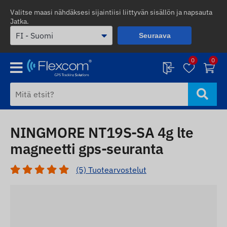
Valitse maasi nähdäksesi sijaintiisi liittyvän sisällön ja napsauta
Jatka.
Seuraava
0
0
NINGMORE NT19S-SA 4g lte
magneetti gps-seuranta
(5) Tuotearvostelut