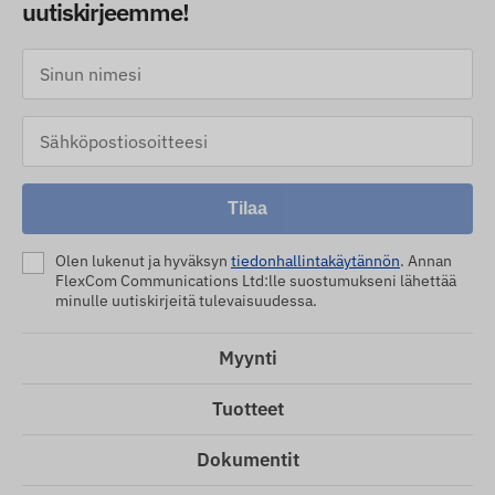
uutiskirjeemme!
Tilaa
Olen lukenut ja hyväksyn
tiedonhallintakäytännön
. Annan
FlexCom Communications Ltd:lle suostumukseni lähettää
minulle uutiskirjeitä tulevaisuudessa.
Myynti
Tuotteet
Dokumentit