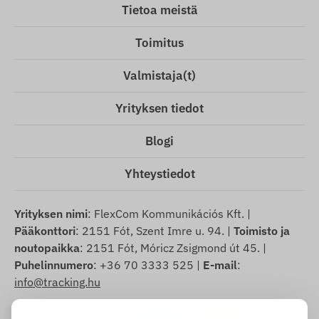
Tietoa meistä
Toimitus
Valmistaja(t)
Yrityksen tiedot
Blogi
Yhteystiedot
Yrityksen nimi
: FlexCom Kommunikációs Kft. |
Pääkonttori
: 2151 Fót, Szent Imre u. 94. |
Toimisto ja
noutopaikka
: 2151 Fót, Móricz Zsigmond út 45. |
Puhelinnumero
: +36 70 3333 525 |
E-mail
:
info@tracking.hu