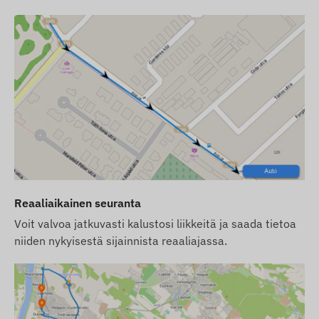
krediittikortti, jonka löydät verkkokaupastamme,
laitteeseen liittyvistä tuotteista.
Pyrimme varmistamaan verkkosivustolla
esitettyjen tietojen ja kuvien jatkuvan päivityksen
ja tarkkuuden. Huomioithan kuitenkin, että
valmistaja pidättää oikeuden muuttaa tuotetietoja
tai pakkausta ilman ennakkoilmoitusta. Tästä
syystä tuotteiden todellinen ulkonäkö voi poiketa
hieman kuvissa esitetystä. Pidätämme oikeuden
valmistajan tekemiin muutoksiin mahdollisten
poikkeamien osalta.
Reaaliaikainen seuranta
Voit valvoa jatkuvasti kalustosi liikkeitä ja saada tietoa
niiden nykyisestä sijainnista reaaliajassa.