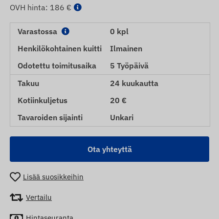
OVH hinta:
186 €
Varastossa
0 kpl
Henkilökohtainen kuitti
Ilmainen
Odotettu toimitusaika
5 Työpäivä
Takuu
24 kuukautta
Kotiinkuljetus
20 €
Tavaroiden sijainti
Unkari
Ota yhteyttä
Lisää suosikkeihin
Vertailu
Hintaseuranta