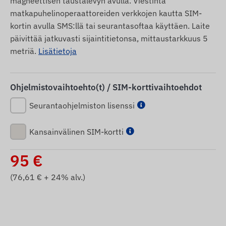
magneettisen taustalevyn avulla. Viestintä
matkapuhelinoperaattoreiden verkkojen kautta SIM-
kortin avulla SMS:llä tai seurantasoftaa käyttäen. Laite
päivittää jatkuvasti sijaintitietonsa, mittaustarkkuus 5
metriä.
Lisätietoja
Ohjelmistovaihtoehto(t) / SIM-korttivaihtoehdot
Seurantaohjelmiston lisenssi
Kansainvälinen SIM-kortti
95
€
(
76,61
€ + 24% alv.)