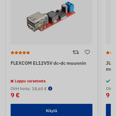
FLEXCOM EL12V5V dc-dc muunnin
JUNE
muu
Loppu varastosta
Va
OVH hinta: 18,60 €
OVH h
9 €
9 €
Näytä