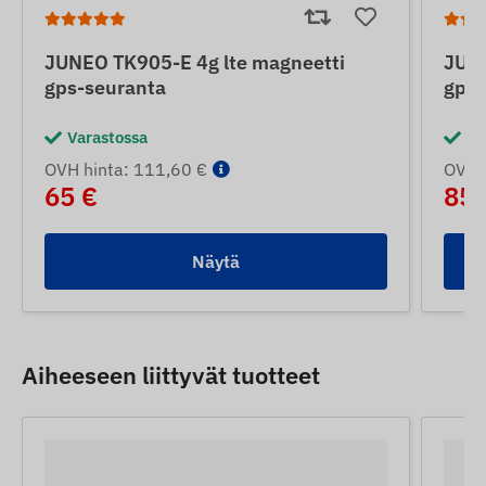
JUNEO TK905-E 4g lte magneetti
JUNE
gps-seuranta
gps-
Varastossa
Va
OVH hinta: 111,60 €
OVH 
65 €
85 
Näytä
Aiheeseen liittyvät tuotteet