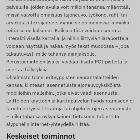
matkapuhelinoperaattoreiden verkkoihin. Nämä
palveluita, joiden avulla voit milloin tahansa määrittää,
varmistavat tiedonkeruun ja siirron sekä
missä valvottu omaisuus (ajoneuvo, työkone, rahti tai
viestinnän omistajan puhelimen kanssa tai
arvokas laite) sijaitsee, minne se on menossa ja minkä
seurantasoftan käytön yhteydessä keskusdata- ja
reitin se on kulkenut. Kaikkea tätä voidaan seurata
käsittelyjärjestelmään. Laite viestii
interaktiivisella kartalla, ja niihin liittyviä tilaraportteja
matkapuhelinoperaattoreiden verkkojen kautta,
voidaan näyttää ja hakea myös tekstimuodossa – jopa
sisäisen (vaihdettavan) SIM-kortin avulla.
takautuvasti mille tahansa ajanjaksolle.
Perustoimintojen lisäksi voidaan lisätä POI-pisteitä ja
Toiminta-alue
asettaa hälytyksiä.
Laite on yhteensopiva seuraavilla alueilla
Ohjelmisto toimii erityyppisten seurantalaitteiden
toimivien GSM-verkkojen kanssa:
kanssa, kiinteästi asennetuista ajoneuvoyksiköistä
mobiileihin malleihin, jotka eivät vaadi asennusta.
4G: Pohjois- ja Etelä-Amerikka, Australia
Laitteiden käyttöön ja karttapalvelun hyödyntämiseen ei
2G: Maailma
tarvita erityisiä IT-taitoja tai ohjelmistojen asentamista
– mikä tahansa nykyaikainen tietokone, tabletti tai
Osto-optiot
älypuhelin internet-yhteydellä riittää.
Jos ostat vain laitteen (ilman
Keskeiset toiminnot