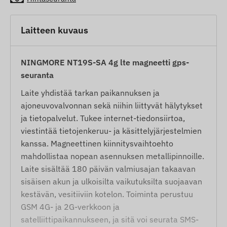
Laitteen kuvaus
NINGMORE NT19S-SA 4g lte magneetti gps-
seuranta
Laite yhdistää tarkan paikannuksen ja
ajoneuvovalvonnan sekä niihin liittyvät hälytykset
ja tietopalvelut. Tukee internet-tiedonsiirtoa,
viestintää tietojenkeruu- ja käsittelyjärjestelmien
kanssa. Magneettinen kiinnitysvaihtoehto
mahdollistaa nopean asennuksen metallipinnoille.
Laite sisältää 180 päivän valmiusajan takaavan
sisäisen akun ja ulkoisilta vaikutuksilta suojaavan
kestävän, vesitiiviin kotelon. Toiminta perustuu
GSM 4G- ja 2G-verkkoon ja
satelliittipaikannukseen, ja sitä voi seurata SMS-