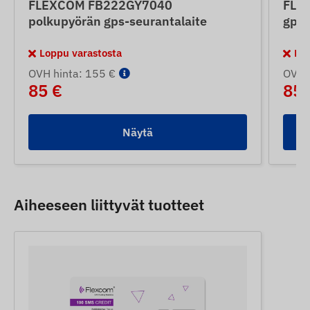
FLEXCOM FB222GY7040
FLE
polkupyörän gps-seurantalaite
gps-
Loppu varastosta
Lop
OVH hinta: 155 €
OVH 
85 €
85 
Näytä
Aiheeseen liittyvät tuotteet