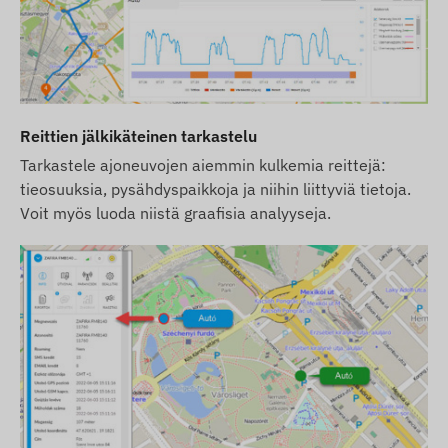
valmistajan tekemiin muutoksiin mahdollisten
poikkeamien osalta.
Reittien jälkikäteinen tarkastelu
Tarkastele ajoneuvojen aiemmin kulkemia reittejä:
tieosuuksia, pysähdyspaikkoja ja niihin liittyviä tietoja.
Voit myös luoda niistä graafisia analyyseja.