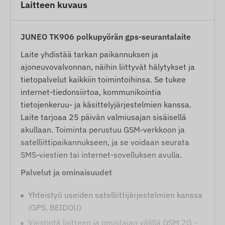
Laitteen kuvaus
JUNEO TK906 polkupyörän gps-seurantalaite
Laite yhdistää tarkan paikannuksen ja
ajoneuvovalvonnan, näihin liittyvät hälytykset ja
tietopalvelut kaikkiin toimintoihinsa. Se tukee
internet-tiedonsiirtoa, kommunikointia
tietojenkeruu- ja käsittelyjärjestelmien kanssa.
Laite tarjoaa 25 päivän valmiusajan sisäisellä
akullaan. Toiminta perustuu GSM-verkkoon ja
satelliittipaikannukseen, ja se voidaan seurata
SMS-viestien tai internet-sovelluksen avulla.
Palvelut ja ominaisuudet
Yhteistyö useiden satelliittijärjestelmien kanssa
(GPS, BEIDOU)
Viestintä laitteen ja omistajan välillä GSM 2G -