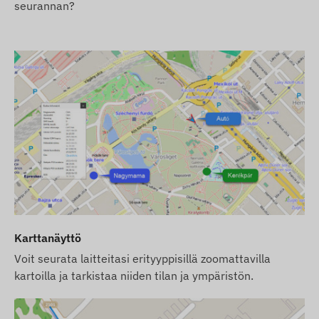
seurannan?
mutta et SIM-korttia, laite toimitetaan
ohjelmistoomme rekisteröitynä ja
toimintavalmiina. SIM-kortin hankinta, asennus
ja hallinta on kuitenkin edelleen sinun
vastuullasi.
Jos ostat laitteen ja ohjelmistotilauksen lisäksi
SIM-kortin meiltä, laite ja SIM-kortti toimitetaan
yhteistyössä ohjelmiston kanssa ja kortin
jatkuvasta ylläpidosta huolehdimme me –
sinulla ei ole tästä lisätehtäviä.
Ohjelmistotilauksen yhteydessä, jos haluat
käyttää ohjelmistomme SMS-hälytyspalvelua
Karttanäyttö
sähköposti-ilmoitusten lisäksi, osta myös SMS-
Voit seurata laitteitasi erityyppisillä zoomattavilla
krediittikortti, jonka löydät verkkokaupastamme,
kartoilla ja tarkistaa niiden tilan ja ympäristön.
laitteen oheistuotteiden joukosta.
Verkkoteknologia ja tulevaisuudenkestävyys (2G