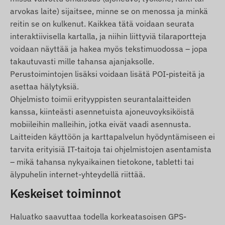
tietojenkeruu- ja käsittelyjärjestelmän kanssa.
arvokas laite) sijaitsee, minne se on menossa ja minkä
Laite viestii matkapuhelinoperaattoreiden
reitin se on kulkenut. Kaikkea tätä voidaan seurata
verkkojen kautta sisäisen (vaihdettavan) SIM-
interaktiivisella kartalla, ja niihin liittyviä tilaraportteja
kortin avulla.
voidaan näyttää ja hakea myös tekstimuodossa – jopa
Toiminta-alue
takautuvasti mille tahansa ajanjaksolle.
Perustoimintojen lisäksi voidaan lisätä POI-pisteitä ja
Laite on yhteensopiva seuraavilla alueilla
asettaa hälytyksiä.
toimivien GSM-verkkojen kanssa:
Ohjelmisto toimii erityyppisten seurantalaitteiden
2G: Maailma
kanssa, kiinteästi asennetuista ajoneuvoyksiköistä
mobiileihin malleihin, jotka eivät vaadi asennusta.
Osto-optiot
Laitteiden käyttöön ja karttapalvelun hyödyntämiseen ei
tarvita erityisiä IT-taitoja tai ohjelmistojen asentamista
Jos ostat vain laitteen (ilman
– mikä tahansa nykyaikainen tietokone, tabletti tai
ohjelmistotilausta), se toimitetaan
älypuhelin internet-yhteydellä riittää.
tehdasasetuksilla. SIM-kortin, sen asetusten ja
Keskeiset toiminnot
kortin hallinnan (lataus, vuotuinen tietojen
tarkistus) hoitaminen on sinun vastuullasi.
Haluatko saavuttaa todella korkeatasoisen GPS-
Jos ostat laitteen lisäksi ohjelmistotilauksen,