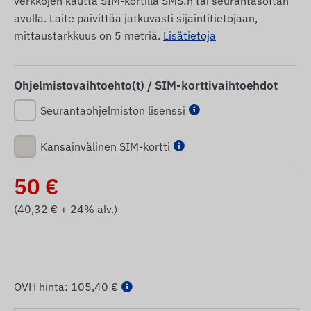
verkkojen kautta SIM-kortilla SMS:n tai seurantasoftan
avulla. Laite päivittää jatkuvasti sijaintitietojaan,
mittaustarkkuus on 5 metriä.
Lisätietoja
Ohjelmistovaihtoehto(t) / SIM-korttivaihtoehdot
Seurantaohjelmiston lisenssi
Kansainvälinen SIM-kortti
50
€
(
40,32
€ + 24% alv.)
OVH hinta:
105,40 €