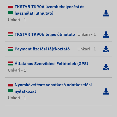
TKSTAR TK906 üzembehelyezési és
használati útmutató
Unkari - 1
TKSTAR TK906 teljes útmutató
Unkari - 1
Payment fizetési tájékoztató
Unkari - 1
Általános Szerződési Feltételek (GPS)
Unkari - 1
Nyomkövetésre vonatkozó adatkezelési
nyilatkozat
Unkari - 1