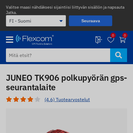
Valitse maasi nähdäksesi sijaintiisi liittyvän sisällön ja napsauta
Jatka.
Seuraava
0
0
JUNEO TK906 polkupyörän gps-
seurantalaite
(4.6) Tuotearvostelut