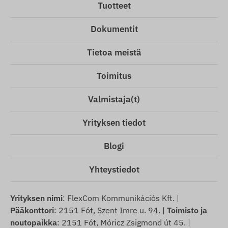
Tuotteet
Dokumentit
Tietoa meistä
Toimitus
Valmistaja(t)
Yrityksen tiedot
Blogi
Yhteystiedot
Yrityksen nimi
: FlexCom Kommunikációs Kft. |
Pääkonttori
: 2151 Fót, Szent Imre u. 94. |
Toimisto ja
noutopaikka
: 2151 Fót, Móricz Zsigmond út 45. |