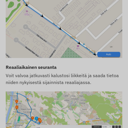
vs 4G):
Tämä laite käyttää perinteistä
2G (GSM)
-
verkkoa. Tarkista ennen ostopäätöstä, onko 2G-
verkko saatavilla suunnittelemallasi
käyttöalueella ja palveluntarjoajallasi. Joissakin
maissa (esim. Sveitsi) ja tietyillä operaattoreilla
2G-teknologian alasajo on jo käynnissä.
Vinkkimme:
Jos etsit pitkäaikaista ja varmaa
ratkaisua kansainväliseen käyttöön,
suosittelemme valitsemaan modernit
4G (LTE)
-
laitteemme, jotka tarjoavat laajemman
Reaaliaikainen seuranta
kattavuuden ja nopeamman tiedonsiirron.
Voit valvoa jatkuvasti kalustosi liikkeitä ja saada tietoa
Pyrimme varmistamaan verkkosivustolla
niiden nykyisestä sijainnista reaaliajassa.
esitettyjen tietojen ja kuvien jatkuvan päivityksen
ja tarkkuuden. Huomioithan kuitenkin, että
valmistaja pidättää oikeuden muuttaa tuotetietoja
tai pakkausta ilman ennakkoilmoitusta. Tästä
syystä tuotteiden todellinen ulkonäkö voi poiketa
hieman kuvissa esitetystä. Pidätämme oikeuden