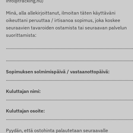
info@tracking.hu)
Minä, alla allekirjoittanut, ilmoitan täten käyttäväni
oikeuttani peruuttaa / irtisanoa sopimus, joka koskee
seuraavien tavaroiden ostamista tai seuraavan palvelun
suorittamista:
...........................................................................................................
...........................................................................................................
Sopimuksen solmimispäivä / vastaanottopäivä:
...........................................................................................................
Kuluttajan nimi:
...........................................................................................................
Kuluttajan osoite:
...........................................................................................................
Pyydän, että ostohinta palautetaan seuraavalle