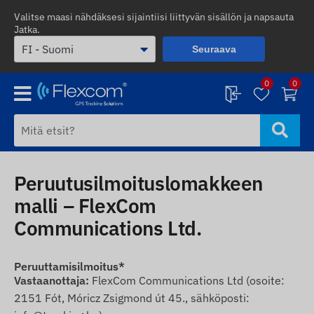
Valitse maasi nähdäksesi sijaintiisi liittyvän sisällön ja napsauta
Jatka.
Seuraava
0
0
Peruutusilmoituslomakkeen
malli – FlexCom
Communications Ltd.
Peruuttamisilmoitus*
Vastaanottaja:
FlexCom Communications Ltd (osoite:
2151 Fót, Móricz Zsigmond út 45., sähköposti: