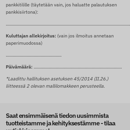
pankkitilille (täytetään vain, jos haluatte palautuksen
pankkisiirtona):
...........................................................................................................
Kuluttajan allekirjoitus:
(vain jos ilmoitus annetaan
paperimuodossa)
................................................
Päivämäärä:
............................................................................
*Laadittu hallituksen asetuksen
45/2014 (II.26.)
liitteessä 2 olevan mallilomakkeen perusteella.
Saat ensimmäisenä tiedon uusimmista
tuotteistamme ja kehityksestämme - tilaa