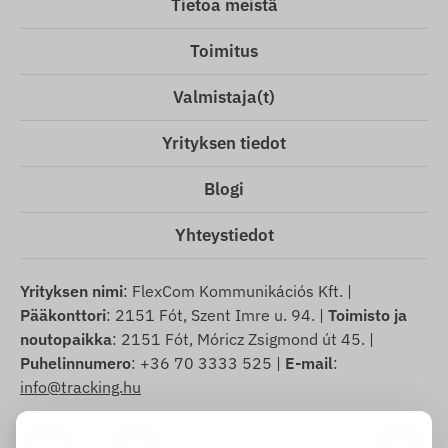
Tietoa meistä
Toimitus
Valmistaja(t)
Yrityksen tiedot
Blogi
Yhteystiedot
Yrityksen nimi
: FlexCom Kommunikációs Kft. |
Pääkonttori
: 2151 Fót, Szent Imre u. 94. |
Toimisto ja
noutopaikka
: 2151 Fót, Móricz Zsigmond út 45. |
Puhelinnumero
: +36 70 3333 525 |
E-mail
:
info@tracking.hu