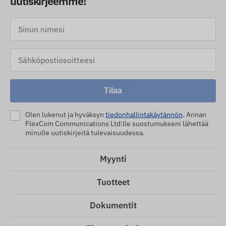
uutiskirjeemme!
Tilaa
Olen lukenut ja hyväksyn
tiedonhallintakäytännön
. Annan
FlexCom Communications Ltd:lle suostumukseni lähettää
minulle uutiskirjeitä tulevaisuudessa.
Myynti
Tuotteet
Dokumentit