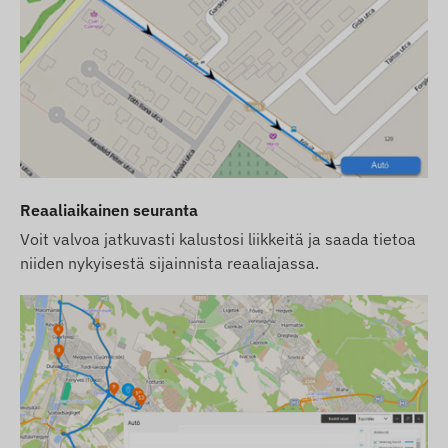
kortin hallinnan (lataus, vuotuinen tietojen
tarkistus) hoitaminen on sinun vastuullasi.
Jos ostat laitteen lisäksi ohjelmistotilauksen,
mutta et SIM-korttia, laite toimitetaan
ohjelmistoomme rekisteröitynä ja
toimintavalmiina. SIM-kortin hankinta, asennus
ja hallinta on kuitenkin edelleen sinun
vastuullasi.
Reaaliaikainen seuranta
Jos ostat laitteen ja ohjelmistotilauksen lisäksi
Voit valvoa jatkuvasti kalustosi liikkeitä ja saada tietoa
SIM-kortin meiltä, laite ja SIM-kortti toimitetaan
niiden nykyisestä sijainnista reaaliajassa.
yhteistyössä ohjelmiston kanssa ja kortin
jatkuvasta ylläpidosta huolehdimme me –
sinulla ei ole tästä lisätehtäviä.
Ohjelmistotilauksen yhteydessä, jos haluat
käyttää ohjelmistomme SMS-hälytyspalvelua
sähköposti-ilmoitusten lisäksi, osta myös SMS-
krediittikortti, jonka löydät verkkokaupastamme,