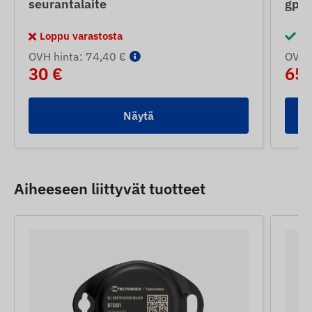
seurantalaite
gps-
Loppu varastosta
Va
OVH hinta: 74,40 €
OVH 
30 €
65 
Näytä
Aiheeseen liittyvät tuotteet