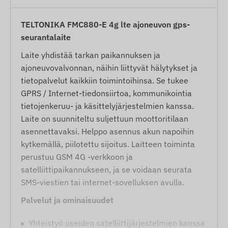
TELTONIKA FMC880-E 4g lte ajoneuvon gps-
seurantalaite
Laite yhdistää tarkan paikannuksen ja
ajoneuvovalvonnan, näihin liittyvät hälytykset ja
tietopalvelut kaikkiin toimintoihinsa. Se tukee
GPRS / Internet-tiedonsiirtoa, kommunikointia
tietojenkeruu- ja käsittelyjärjestelmien kanssa.
Laite on suunniteltu suljettuun moottoritilaan
asennettavaksi. Helppo asennus akun napoihin
kytkemällä, piilotettu sijoitus. Laitteen toiminta
perustuu GSM 4G -verkkoon ja
satelliittipaikannukseen, ja se voidaan seurata
SMS-viestien tai internet-sovelluksen avulla.
Palvelut ja ominaisuudet
Yhteistyö useiden satelliittijärjestelmien kanssa