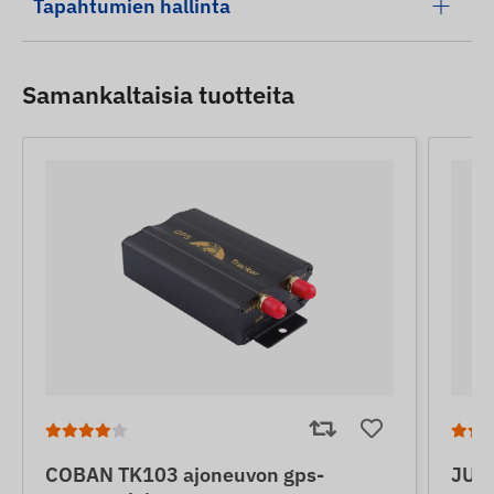
Tapahtumien hallinta
Samankaltaisia ​​tuotteita
COBAN TK103 ajoneuvon gps-
JUNE