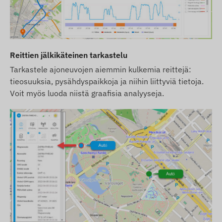
laitteen oheistuotteiden joukosta.
Pyrimme varmistamaan verkkosivustolla
esitettyjen tietojen ja kuvien jatkuvan päivityksen
ja tarkkuuden. Huomioithan kuitenkin, että
Reittien jälkikäteinen tarkastelu
valmistaja pidättää oikeuden muuttaa tuotetietoja
Tarkastele ajoneuvojen aiemmin kulkemia reittejä:
tai pakkausta ilman ennakkoilmoitusta. Tästä
tieosuuksia, pysähdyspaikkoja ja niihin liittyviä tietoja.
syystä tuotteiden todellinen ulkonäkö voi poiketa
Voit myös luoda niistä graafisia analyyseja.
hieman kuvissa esitetystä. Pidätämme oikeuden
valmistajan tekemiin muutoksiin mahdollisten
poikkeamien osalta.