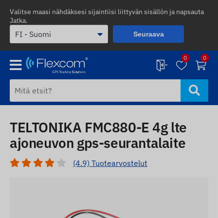
Valitse maasi nähdäksesi sijaintiisi liittyvän sisällön ja napsauta
Jatka.
Seuraava
0
0
TELTONIKA FMC880-E 4g lte
ajoneuvon gps-seurantalaite
(4.9) Tuotearvostelut