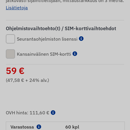
jatkuvasti sijaintitietojaan, mittaustarkkuus on 3 metriä.
Lisätietoja
Ohjelmistovaihtoehto(t) / SIM-korttivaihtoehdot
Seurantaohjelmiston lisenssi
Kansainvälinen SIM-kortti
59
€
(
47,58
€ + 24% alv.)
OVH hinta:
111,60 €
Varastossa
60 kpl