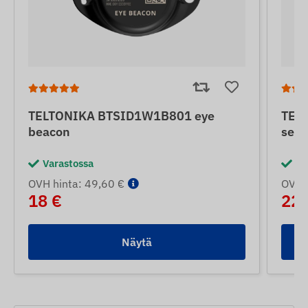
TELTONIKA BTSID1W1B801 eye
TEL
beacon
sens
Varastossa
Va
OVH hinta: 49,60 €
OVH h
18 €
22 
Näytä