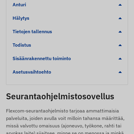
Sisäinen, erittäin herkkä GNSS-antenni
Anturi
Toiminnan tarkkailuun tarkoitetut LED-näytöt
Hälytys
Automaattinen vaihto lepotilan ja toimintatilan
välillä (jos toiminto on aktivoitu)
Tietojen tallennus
Jatkuva toiminta ajoneuvon virtalähteeseen
Todistus
liitettynä
Sisäänrakennettu toiminto
Hälytykset
Asetusvaihtoehto
Liikehälytys
Veto
Sytytys
Seurantaohjelmistosovellus
Irrotus
POI-digitaalisen aidan ylitys, saapuminen
Flexcom-seurantaohjelmisto tarjoaa ammattimaisia
palveluita, joiden avulla voit milloin tahansa määrittää,
Tarkemmat tiedot ja numeeriset arvot löytyvät
missä valvottu omaisuus (ajoneuvo, työkone, rahti tai
teknisistä tiedoista. Laitteen toiminnallisuutta
arvokas laite) sijaitsee, minne se on menossa ja minkä