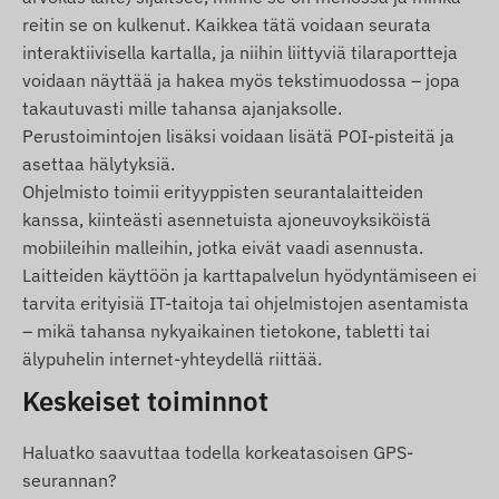
merkittävästi laajentavat ohjelmistopohjaiset
reitin se on kulkenut. Kaikkea tätä voidaan seurata
palvelut (esim. lisähälytykset, reittien
interaktiivisella kartalla, ja niihin liittyviä tilaraportteja
karttapohjainen esittäminen ja kaavioanalyysit,
voidaan näyttää ja hakea myös tekstimuodossa – jopa
ajopäiväkirjat ja muut raportit) löytyvät
takautuvasti mille tahansa ajanjaksolle.
seurantasoftan kuvauksesta.
Perustoimintojen lisäksi voidaan lisätä POI-pisteitä ja
Pakkauksen sisältö
asettaa hälytyksiä.
Ohjelmisto toimii erityyppisten seurantalaitteiden
TELTONIKA FMC880-E 4G LTE ajoneuvo gps-
kanssa, kiinteästi asennetuista ajoneuvoyksiköistä
seurantalaite
mobiileihin malleihin, jotka eivät vaadi asennusta.
Virtajohto
Laitteiden käyttöön ja karttapalvelun hyödyntämiseen ei
tarvita erityisiä IT-taitoja tai ohjelmistojen asentamista
Käyttöönotto-opas
– mikä tahansa nykyaikainen tietokone, tabletti tai
Käyttöehdot
älypuhelin internet-yhteydellä riittää.
Keskeiset toiminnot
Laitteen normaali toiminta edellyttää aktiivista
yhteyttä satelliittipaikannusjärjestelmiin ja
matkapuhelinoperaattoreiden verkkoihin. Nämä
Haluatko saavuttaa todella korkeatasoisen GPS-
varmistavat tiedonkeruun ja siirron sekä
seurannan?