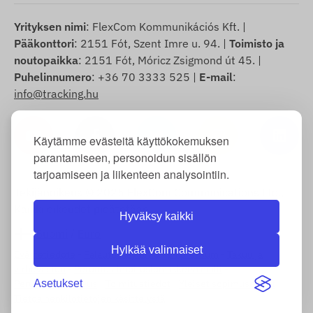
Yrityksen nimi
: FlexCom Kommunikációs Kft. |
Pääkonttori
: 2151 Fót, Szent Imre u. 94. |
Toimisto ja
noutopaikka
: 2151 Fót, Móricz Zsigmond út 45. |
Puhelinnumero
: +36 70 3333 525 |
E-mail
:
info@tracking.hu
Käytämme evästeitä käyttökokemuksen
parantamiseen, personoidun sisällön
tarjoamiseen ja liikenteen analysointiin.
Tekijänoikeus © 2025 FlexCom Communications Ltd.,
Kaikki oikeudet pidätetään.
Hyväksy kaikki
Suomi
/
Euro
Hylkää valinnaiset
Evästetiedote
-
Palautuskäytäntö
-
Impressum
-
Takuu ja
virhevastuu
-
Peruutusilmoituslomakkeen malli
-
Asetukset
Peruuttamisoikeus
-
Toimitustiedot
-
Yleiset sopimusehdot
-
Tietoa henkilötietojen käsittelystä