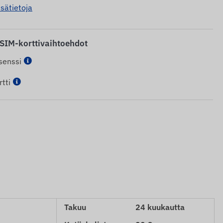
isätietoja
 SIM-korttivaihtoehdot
senssi
tti
Takuu
24 kuukautta