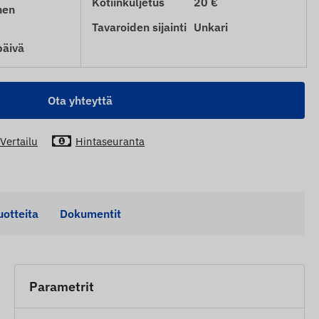
Kotiinkuljetus
20 €
nen
Tavaroiden sijainti
Unkari
päivä
Ota yhteyttä
Vertailu
Hintaseuranta
uotteita
Dokumentit
Parametrit