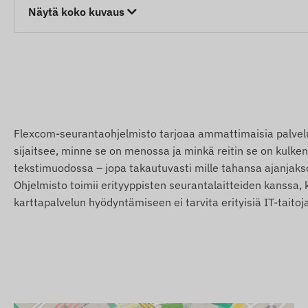
Näytä koko kuvaus
Uni- ja valmiustilat
Hälytykset
Liike
Irrotus
Matala akkutaso
Flexcom-seurantaohjelmisto tarjoaa ammattimaisia palveluit
Nopeuden ylitys
sijaitsee, minne se on menossa ja minkä reitin se on kulkenut
POI-digitaalisen aidan ylitys, saapuminen
tekstimuodossa – jopa takautuvasti mille tahansa ajanjaksol
Ohjelmisto toimii erityyppisten seurantalaitteiden kanssa, 
Pakkauksen sisältö
karttapalvelun hyödyntämiseen ei tarvita erityisiä IT-taitoj
TKSTAR TK915-SA 4g lte magneettinen gps-seurantal
USB-latauskaapeli
Käyttöohje
SIM-neula
SIM-sovitin