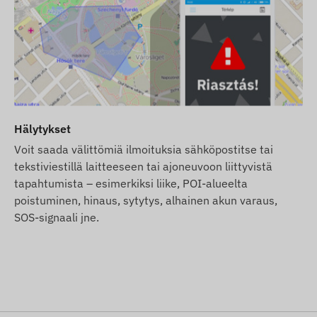
t SIM-korttia, toimitamme laitteen rekisteröitynä
inta, asetukset ja käyttö ovat edelleen sinun
 SIM-kortin meiltä, toimitamme laitteen ja SIM-kortin
me kortin jatkuvasta käytöstä – sinun ei tarvitse
Hälytykset
hjelmistomme SMS-hälytystoimintoa sähköposti-
Voit saada välittömiä ilmoituksia sähköpostitse tai
ät verkkokaupastamme, laitteeseen liittyvistä tuotteista.
tekstiviestillä laitteeseen tai ajoneuvoon liittyvistä
jen ja kuvien jatkuvan päivityksen ja tarkkuuden.
tapahtumista – esimerkiksi liike, POI-alueelta
n muuttaa tuotetietoja tai pakkausta ilman
poistuminen, hinaus, sytytys, alhainen akun varaus,
lkonäkö voi poiketa hieman kuvissa esitetystä.
SOS-signaali jne.
ahdollisten poikkeamien osalta.