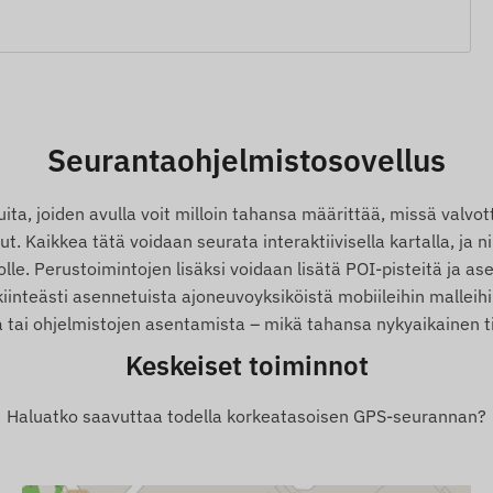
Seurantaohjelmistosovellus
a, joiden avulla voit milloin tahansa määrittää, missä valvott
. Kaikkea tätä voidaan seurata interaktiivisella kartalla, ja ni
le. Perustoimintojen lisäksi voidaan lisätä POI-pisteitä ja ase
kiinteästi asennetuista ajoneuvoyksiköistä mobiileihin malleihi
a tai ohjelmistojen asentamista – mikä tahansa nykyaikainen tie
aite
Keskeiset toiminnot
Haluatko saavuttaa todella korkeatasoisen GPS-seurannan?