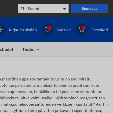
Seuraava
0
0
Kirjaudu sisään
Suosikit
Ostoskori
stiedot
Tiedot
neettinen gps-seurantalaite Laite on suunniteltu
uotoilun perusteella monikäyttöiseen seurantaan, kuten
kevien ajoneuvojen, henkilöiden tai pakettien seurantaan.
hälytykset, pitkä valmiusaika. Sijoittaminen magneettisen
tä matkapuhelinoperaattoreiden verkkojen kautta SIM-kortin
ftaa käyttäen. Laite päivittää jatkuvasti sijaintitietonsa,