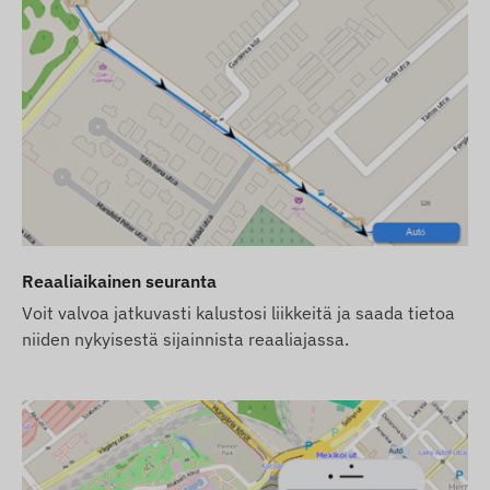
 paikannussatelliittijärjestelmiin ja
at tiedonkeruun ja siirron sekä viestinnän omistajan
eskusdata- ja käsittelyjärjestelmään. Laite viestii
(vaihdettavan) SIM-kortin avulla.
M-verkkojen kanssa:
Reaaliaikainen seuranta
Voit valvoa jatkuvasti kalustosi liikkeitä ja saada tietoa
niiden nykyisestä sijainnista reaaliajassa.
imitamme sen tehdasasetuksilla. SIM-kortin, sen
us) hankinta on sinun vastuullasi.