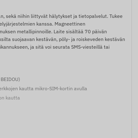
sekä niihin liittyvät hälytykset ja tietopalvelut. Tukee
ttelyjärjestelmien kanssa. Magneettinen
uksen metallipinnoille. Laite sisältää 70 päivän
ksilta suojaavan kestävän, pöly- ja roiskeveden kestävän
kannukseen, ja sitä voi seurata SMS-viesteillä tai
, BEIDOU)
verkkojen kautta mikro-SIM-kortin avulla
ton kautta