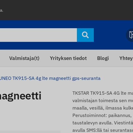
a.
Valmistaja(t)
Yrityksen tiedot
Blogi
Yhtey
UNEO TK915-SA 4g lte magneetti gps-seuranta
agneetti
TKSTAR TK915-SA 4G lte mag
valmistajan toimesta sen m
maalla, vesillä, ilmassa kul
Perustoiminnot: paikannus, 
taustalevyn avulla. Viestin
avulla SMS:llä tai seurantaso