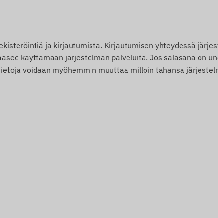
kisteröintiä ja kirjautumista. Kirjautumisen yhteydessä järje
ä pääsee käyttämään järjestelmän palveluita. Jos salasana on u
ä tietoja voidaan myöhemmin muuttaa milloin tahansa järjeste