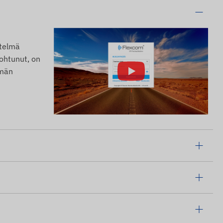
stelmä
nohtunut, on
lmän