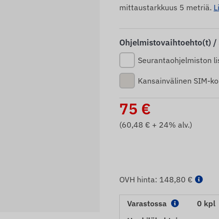
mittaustarkkuus 5 metriä.
L
Ohjelmistovaihtoehto(t) /
Seurantaohjelmiston li
Kansainvälinen SIM-kor
75
€
(
60,48
€ + 24% alv.)
OVH hinta:
148,80 €
Varastossa
0 kpl