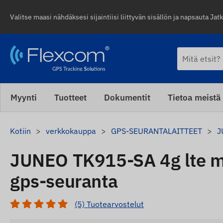
Valitse maasi nähdäksesi sijaintiisi liittyvän sisällön ja napsauta Jatk
Myynti
Tuotteet
Dokumentit
Tietoa meistä
Kotiin
verkkokauppa
GPS-SEURANTALAITTEET
J
JUNEO TK915-SA 4g lte m
gps-seuranta
(5) Tuotearvostelut