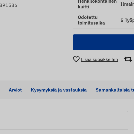
Henkilökohtainen
Ilmai
8891586
kuitti
Odotettu
5 Työ
toimitusaika
Lisää suosikkeihin
Arviot
Kysymyksiä ja vastauksia
Samankaltaisia ​​t