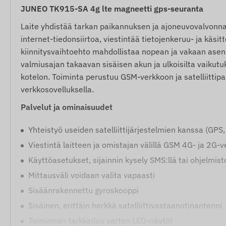
JUNEO TK915-SA 4g lte magneetti gps-seuranta
Laite yhdistää tarkan paikannuksen ja ajoneuvovalvonnan, 
internet-tiedonsiirtoa, viestintää tietojenkeruu- ja käsi
kiinnitysvaihtoehto mahdollistaa nopean ja vakaan asenn
valmiusajan takaavan sisäisen akun ja ulkoisilta vaikutu
kotelon. Toiminta perustuu GSM-verkkoon ja satelliittipai
verkkosovelluksella.
Palvelut ja ominaisuudet
Yhteistyö useiden satelliittijärjestelmien kanssa (GPS
Viestintä laitteen ja omistajan välillä GSM 4G- ja 2G-
Käyttöasetukset, sijainnin kysely SMS:llä tai ohjelmis
Mittausväli voidaan valita vapaasti
Sisäänrakennettu gyroskooppi
Sisäinen, erittäin herkkä satelliittivastaanotinantenni
Toiminnan tarkkailua varten LED-näytöt