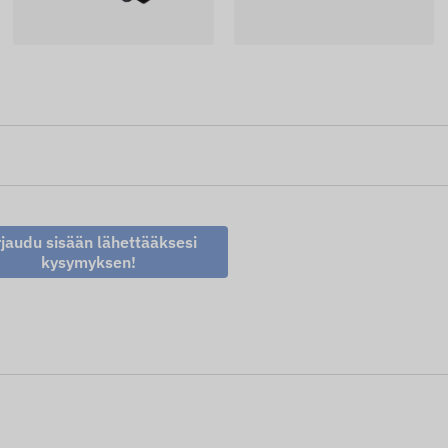
rjaudu sisään lähettääksesi
kysymyksen!