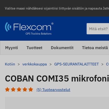
Valitse maasi nähdäksesi sijaintiisi liittyvän sisällön ja napsauta Jatk
Myynti
Tuotteet
Dokumentit
Tietoa meistä
Kotiin
verkkokauppa
GPS-SEURANTALAITTEET
C
COBAN COMI35 mikrofon
(5) Tuotearvostelut