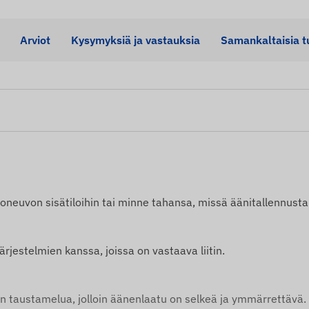
Arviot
Kysymyksiä ja vastauksia
Samankaltaisia ​​t
neuvon sisätiloihin tai minne tahansa, missä äänitallennusta 
ärjestelmien kanssa, joissa on vastaava liitin.
taustamelua, jolloin äänenlaatu on selkeä ja ymmärrettävä.