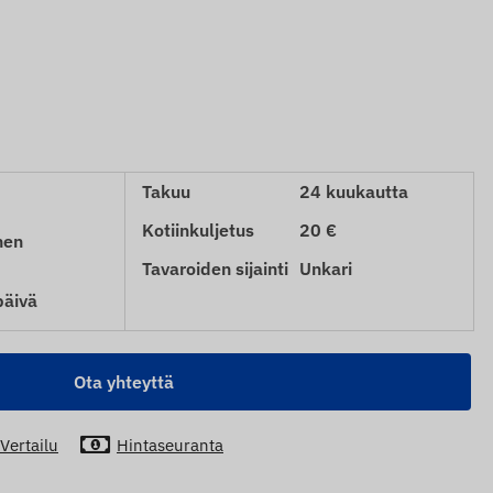
Takuu
24 kuukautta
Kotiinkuljetus
20 €
nen
Tavaroiden sijainti
Unkari
päivä
Ota yhteyttä
Vertailu
Hintaseuranta