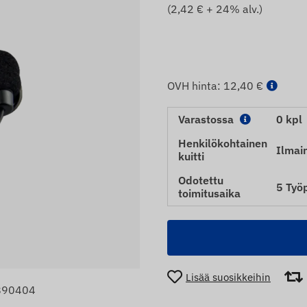
(
2,42
€ + 24% alv.)
OVH hinta:
12,40 €
Varastossa
0 kpl
Henkilökohtainen
Ilmai
kuitti
Odotettu
5 Työ
toimitusaika
Lisää suosikkeihin
8890404