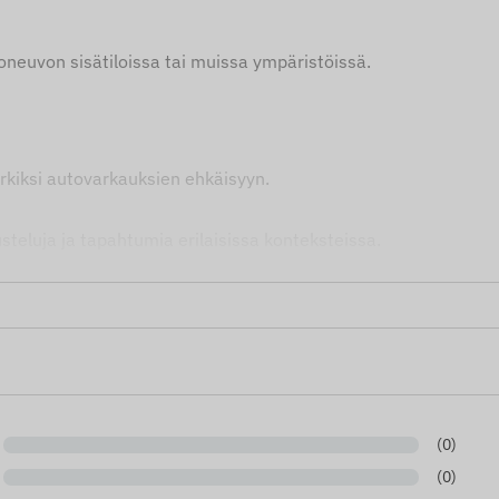
ajoneuvon sisätiloissa tai muissa ympäristöissä.
rkiksi autovarkauksien ehkäisyyn.
steluja ja tapahtumia erilaisissa konteksteissa.
ikrofonin, jonka voi helposti liittää haluamaansa laitteeseen.
a melun tallentamisessa. Sitä voidaan käyttää syöttömikrofonin
n asennuksen.
jen ja kuvien jatkuvan päivityksen ja tarkkuuden. Huomioitha
tä syystä tuotteiden todellinen ulkonäkö voi poiketa hieman 
(0)
(0)