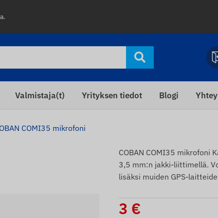
a.
Valmistaja(t)
Yrityksen tiedot
Blogi
Yhtey
OBAN COMI35 mikrofoni
i
COBAN COMI35 mikrofoni Käy
3,5 mm:n jakki-liittimellä.
lisäksi muiden GPS-laitteide
3
€