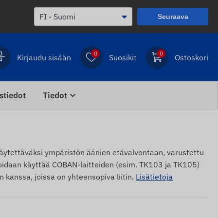
Seuraava
0
0
Kirjaudu sisään
Suosikit
Ostoskori
stiedot
Tiedot
tettäväksi ympäristön äänien etävalvontaan, varustettu
 Voidaan käyttää COBAN-laitteiden (esim. TK103 ja TK105)
n kanssa, joissa on yhteensopiva liitin.
Lisätietoja