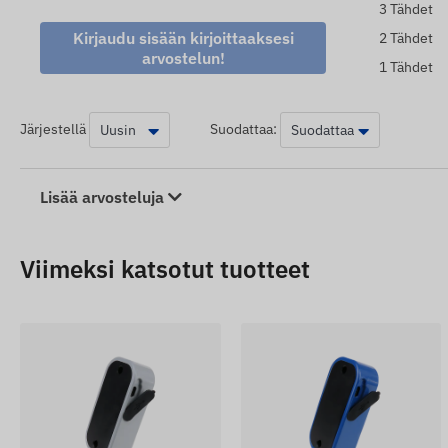
3 Tähdet
Kirjaudu sisään kirjoittaaksesi
2 Tähdet
arvostelun!
1 Tähdet
Järjestellä
Suodattaa:
Lisää arvosteluja
Viimeksi katsotut tuotteet