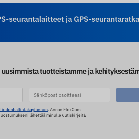
-seurantalaitteet ja GPS-seurantaratka
uusimmista tuotteistamme ja kehityksestäm
n
tiedonhallintakäytännön
. Annan FlexCom
uostumukseni lähettää minulle uutiskirjeitä