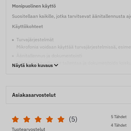
Monipuolinen käyttö
Suositellaan kaikille, jotka tarvitsevat äänitallennusta 
Käyttökohteet
Turvajärjestelmät
Mikrofonia voidaan käyttää turvajärjestelmissä, esime
Äänitallennus ja dokumentointi
Mikrofonin avulla voit tallentaa ja dokumentoida kesku
Näytä koko kuvaus
Yleiskäyttö
Niille, jotka tarvitsevat yksinkertaisen ja tehokkaan m
Mikrofoni on käytännöllinen laite, joka auttaa äänien j
Asiakasarvostelut
äänenlaadun, ja sen kompakti koko mahdollistaa helpo
Pyrimme varmistamaan verkkosivustolla esitettyjen tieto
tuotetietoja tai pakkausta ilman ennakkoilmoitusta. Täs
5 Tähdet
(5)
tekemiin muutoksiin mahdollisten poikkeamien osalta.
4 Tähdet
Tuotearvostelut