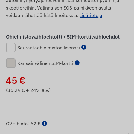
autoihin, hyötyajoneuvoihin, sähkömoottoripyöriin ja
skoottereihin. Valinnaisen SOS-painikkeen avulla
voidaan lähettää hätäilmoituksia.
Lisätietoja
Ohjelmistovaihtoehto(t) / SIM-korttivaihtoehdot
Seurantaohjelmiston lisenssi
Kansainvälinen SIM-kortti
45
€
(
36,29
€ + 24% alv.)
OVH hinta:
62 €