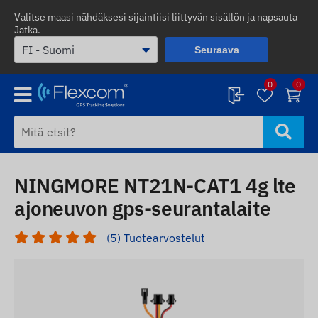
Valitse maasi nähdäksesi sijaintiisi liittyvän sisällön ja napsauta
Jatka.
Seuraava
0
0
NINGMORE NT21N-CAT1 4g lte
ajoneuvon gps-seurantalaite
(5) Tuotearvostelut