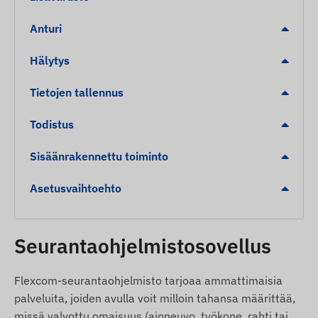
Hälytykset
Anturi
Sytytyksen tila muuttuu (ACC)
Hälytys
Liike / tärinä
Nopeuden ylitys
Tietojen tallennus
Virrankatkos
Todistus
SOS-hälytys
Aluehälytys (geo-aita)
Sisäänrakennettu toiminto
Pakkauksen sisältö
Asetusvaihtoehto
NINGMORE NT21N-CAT1 4G LTE GPS-
seurantalaite
Seurantaohjelmistosovellus
Asennuskaapelit
Käyttöohje
Flexcom-seurantaohjelmisto tarjoaa ammattimaisia
palveluita, joiden avulla voit milloin tahansa määrittää,
Käyttöehdot
missä valvottu omaisuus (ajoneuvo, työkone, rahti tai