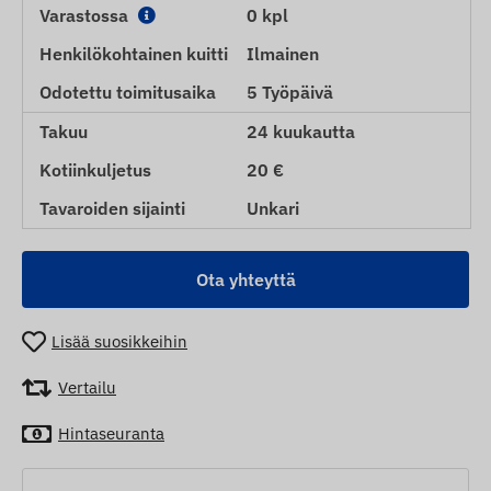
Varastossa
0 kpl
Henkilökohtainen kuitti
Ilmainen
Odotettu toimitusaika
5 Työpäivä
Takuu
24 kuukautta
Kotiinkuljetus
20 €
Tavaroiden sijainti
Unkari
Ota yhteyttä
Lisää suosikkeihin
Vertailu
Hintaseuranta