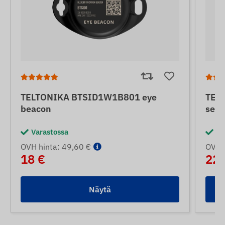
TELTONIKA BTSID1W1B801 eye
TEL
beacon
sens
Varastossa
Va
OVH hinta: 49,60 €
OVH h
18 €
22 
Näytä