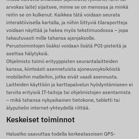
Laite vaatii aktiivisen yhteyden
arvokas laite) sijaitsee, minne se on menossa ja minkä
satelliittipaikannusjärjestelmiin sekä GSM/4G-
reitin se on kulkenut. Kaikkea tätä voidaan seurata
verkkoihin. Nano-SIM-kortti, jossa on data- ja
interaktiivisella kartalla, ja niihin liittyviä tilaraportteja
SMS-palvelut, tarvitaan. Sijainti voidaan hakea
voidaan näyttää ja hakea myös tekstimuodossa – jopa
SMS-viestillä tai verkkosovelluksella.
takautuvasti mille tahansa ajanjaksolle.
Perustoimintojen lisäksi voidaan lisätä POI-pisteitä ja
Käyttöalueet
asettaa hälytyksiä.
Ohjelmisto toimii erityyppisten seurantalaitteiden
4G: Maailmanlaajuinen
kanssa, kiinteästi asennetuista ajoneuvoyksiköistä
2G: Eurooppa, Aasia, Afrikka, Australia
mobiileihin malleihin, jotka eivät vaadi asennusta.
Laitteiden käyttöön ja karttapalvelun hyödyntämiseen ei
Ostovaihtoehdot
tarvita erityisiä IT-taitoja tai ohjelmistojen asentamista
Pelkkä laite – tehdasasetuksilla; SIM-kortti ja
– mikä tahansa nykyaikainen tietokone, tabletti tai
ylläpito ovat käyttäjän vastuulla.
älypuhelin internet-yhteydellä riittää.
Laite + ohjelmistotilaus – esikonfiguroitu, ilman
Keskeiset toiminnot
SIM-korttia.
Laite + ohjelmistotilaus + SIM – täysin
Haluatko saavuttaa todella korkeatasoisen GPS-