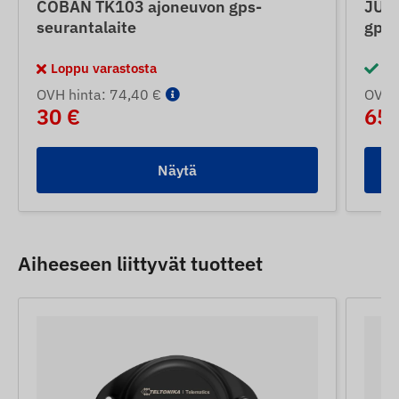
COBAN TK103 ajoneuvon gps-
JUNE
seurantalaite
gps-
Loppu varastosta
Va
OVH hinta: 74,40 €
OVH 
30 €
65 
Näytä
Aiheeseen liittyvät tuotteet