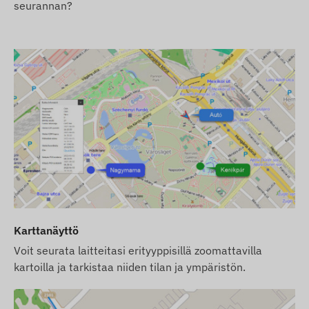
käyttövalmis; SIM-kortin ylläpito sisältyy.
seurannan?
SMS-hälytyksiä varten tarvitaan erillinen SMS-
krediitti.
Pyrimme varmistamaan verkkosivustolla
esitettyjen tietojen ja kuvien jatkuvan päivityksen
ja tarkkuuden. Huomioithan kuitenkin, että
valmistaja pidättää oikeuden muuttaa tuotetietoja
tai pakkausta ilman ennakkoilmoitusta. Tästä
syystä tuotteiden todellinen ulkonäkö voi poiketa
hieman kuvissa esitetystä. Pidätämme oikeuden
valmistajan tekemiin muutoksiin mahdollisten
poikkeamien osalta.
Karttanäyttö
Voit seurata laitteitasi erityyppisillä zoomattavilla
kartoilla ja tarkistaa niiden tilan ja ympäristön.