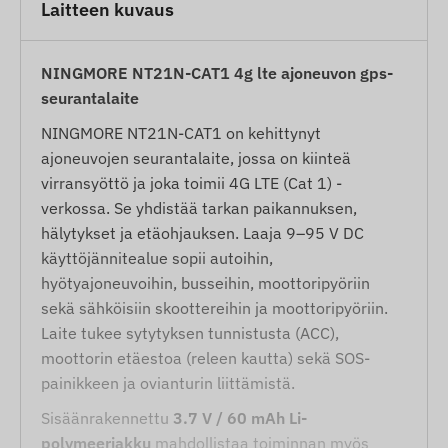
Laitteen kuvaus
NINGMORE NT21N-CAT1 4g lte ajoneuvon gps-
seurantalaite
NINGMORE NT21N-CAT1 on kehittynyt
ajoneuvojen seurantalaite, jossa on kiinteä
virransyöttö ja joka toimii 4G LTE (Cat 1) -
verkossa. Se yhdistää tarkan paikannuksen,
hälytykset ja etäohjauksen. Laaja 9–95 V DC
käyttöjännitealue sopii autoihin,
hyötyajoneuvoihin, busseihin, moottoripyöriin
sekä sähköisiin skoottereihin ja moottoripyöriin.
Laite tukee sytytyksen tunnistusta (ACC),
moottorin etäestoa (releen kautta) sekä SOS-
painikkeen ja ovianturin liittämistä.
Sisäänrakennettu
3.7 V / 60 mAh Li-
polymeeriakku
mahdollistaa toiminnan myös