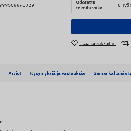
Odotettu
5 Työ
 5999568891029
toimitusaika
Lisää suosikkeihin
Arviot
Kysymyksiä ja vastauksia
Samankaltaisia ​​t
te