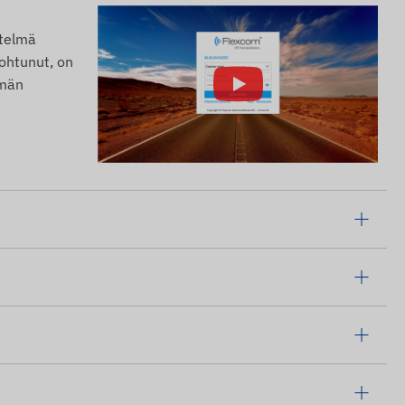
stelmä
nohtunut, on
lmän