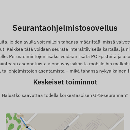
ada, Guernsey, Guyana, Hongkong, Unkari, Islanti, Intia,
nia, Kazakstan, Kosovo, Kirgisia, Latvia, Liechtenstein,
 Monaco, Mongolia, Montenegro, Montserrat, Alankomaat,
, Paraguay, Peru, Filippiinit, Puola, Portugali, Romania,
Seurantaohjelmistosovellus
 Grenadiinit, Serbia, Slovakia, Slovenia, Etelä-Afrikka,
kki, Turks- ja Caicossaaret, Ukraina, Yhdistyneet
a, joiden avulla voit milloin tahansa määrittää, missä valvott
. Kaikkea tätä voidaan seurata interaktiivisella kartalla, ja ni
le. Perustoimintojen lisäksi voidaan lisätä POI-pisteitä ja ase
kiinteästi asennetuista ajoneuvoyksiköistä mobiileihin malleihi
PS, GLONASS, GALILEO, BEIDOU)
a tai ohjelmistojen asentamista – mikä tahansa nykyaikainen tie
jen kautta mikro-SIM-kortin avulla
Keskeiset toiminnot
Haluatko saavuttaa todella korkeatasoisen GPS-seurannan?