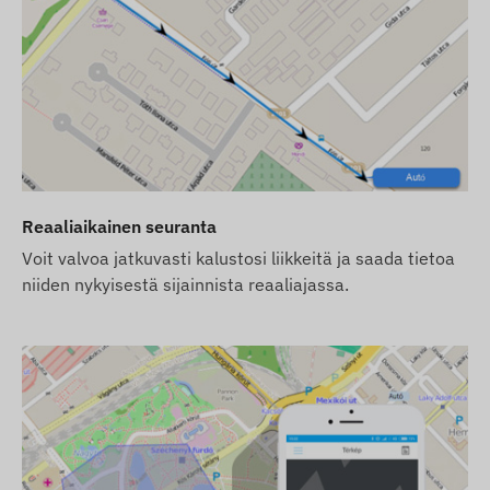
(jos toiminto on aktivoitu)
Reaaliaikainen seuranta
Voit valvoa jatkuvasti kalustosi liikkeitä ja saada tietoa
niiden nykyisestä sijainnista reaaliajassa.