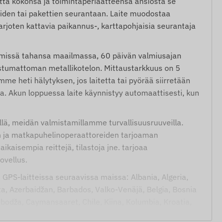
mutta kokonsa ja toimintaperiaatteensa ansiosta se
iden tai pakettien seurantaan. Laite muodostaa
joten kattavia paikannus-, karttapohjaisia seurantaja
ii missä tahansa maailmassa, 60 päivän valmiusajan
stumattoman metallikotelon. Mittaustarkkuus on 5
e heti hälytyksen, jos laitetta tai pyörää siirretään
aa. Akun loppuessa laite käynnistyy automaattisesti, kun
illä, meidän valmistamillamme turvallisuusruuveilla.
in ja matkapuhelinoperaattoreiden tarjoaman
aikaisempia reittejä, tilastoja jne. tarjoaa
ovellus.
GPS-laitteissa seuraavissa maissa: Albania, Algeria,
lta, Azerbaidžan, Barbados, Valko-Venäjä, Belgia, Bosnia
ambodža, Caymansaaret, Chile, Kiina, Kolumbia, Kroatia,
äiväntasaajan Guinea, Viro, Färsaaret, Suomi, Ranska,