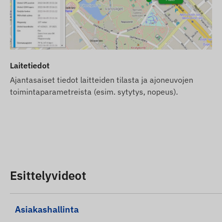
SIM-kortin maksu ja ohjelmistolisenssi tietokoneelle 
Käyttöehdot
Laitteen normaali toiminta edellyttää aktiivista yhteyttä 
matkapuhelinoperaattoreiden verkkoihin. Nämä varmista
Laitetiedot
omistajan puhelimen kanssa tai seurantasoftaa käytettäe
matkapuhelinoperaattoreiden verkkojen kautta sisäisen 
Ajantasaiset tiedot laitteiden tilasta ja ajoneuvojen
toimintaparametreista (esim. sytytys, nopeus).
Toiminta-alue
Laite on yhteensopiva seuraavilla alueilla toimivien GS
2G: Maailma
Osto-optiot
Esittelyvideot
Tätä laitetta ei myydä erikseen ilman SIM-korttia ja oh
Toimitamme laitteen toimintavalmiina ja vastaamme se
tästä.
Asiakashallinta