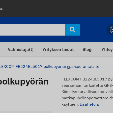
a.
Valmistaja(t)
Yrityksen tiedot
Blogi
Yhtey
LEXCOM FB224BL5017 polkupyörän gps-seurantalaite
olkupyörän
FLEXCOM FB224BL5017 pyörä
seurantaan tarkoitettu GPS-
Kiinnitys turvallisuusruuveil
matkapuhelinoperaattoreiden
käyttäen.
Lisätietoja