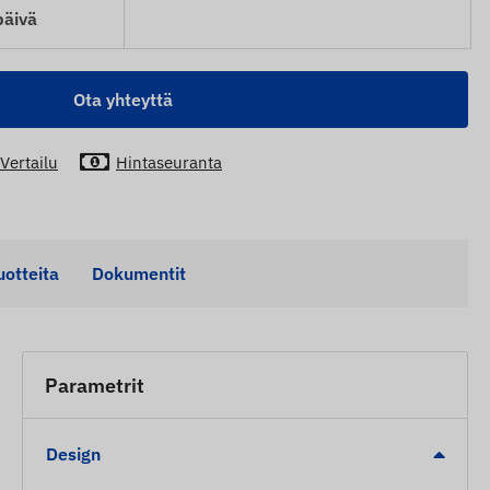
päivä
Ota yhteyttä
Vertailu
Hintaseuranta
uotteita
Dokumentit
Parametrit
Design