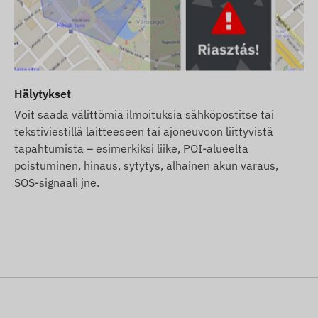
ja matkapuhelimelle vuodeksi
satelliittipaikannusjärjestelmiin ja
vat tiedonkeruun ja siirron sekä kommunikoinnin
Hälytykset
ssä keskusdata- ja käsittelyjärjestelmään. Laite viestii
(vaihdettavan) SIM-kortin avulla.
Voit saada välittömiä ilmoituksia sähköpostitse tai
tekstiviestillä laitteeseen tai ajoneuvoon liittyvistä
tapahtumista – esimerkiksi liike, POI-alueelta
M-verkkojen kanssa:
poistuminen, hinaus, sytytys, alhainen akun varaus,
SOS-signaali jne.
jelmistolisenssiä.
n jatkuvasta käytöstä – sinun ei tarvitse huolehtia