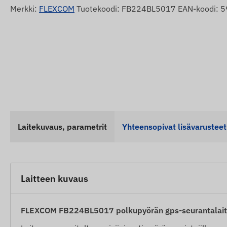
Merkki:
FLEXCOM
Tuotekoodi: FB224BL5017 EAN-koodi:
Laitekuvaus, parametrit
Yhteensopivat lisävarusteet
Laitteen kuvaus
FLEXCOM FB224BL5017 polkupyörän gps-seurantalai