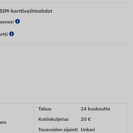
 SIM-korttivaihtoehdot
isenssi
rtti
Takuu
24 kuukautta
Kotiinkuljetus
20 €
nen
Tavaroiden sijainti
Unkari