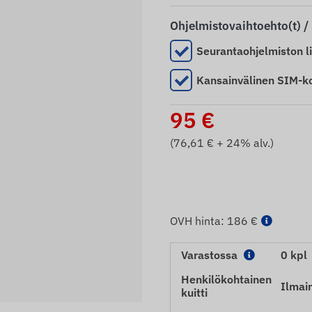
Ohjelmistovaihtoehto(t) /
Seurantaohjelmiston l
Kansainvälinen SIM-ko
95
€
(
76,61
€ + 24% alv.)
OVH hinta:
186 €
Varastossa
0 kpl
Henkilökohtainen
Ilmai
kuitti