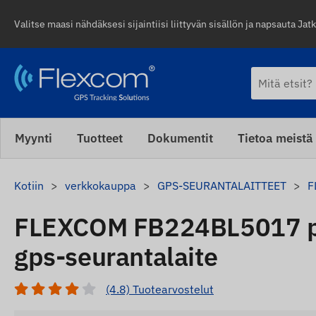
Valitse maasi nähdäksesi sijaintiisi liittyvän sisällön ja napsauta Jatk
Myynti
Tuotteet
Dokumentit
Tietoa meistä
Kotiin
verkkokauppa
GPS-SEURANTALAITTEET
F
FLEXCOM FB224BL5017 p
gps-seurantalaite
(4.8) Tuotearvostelut