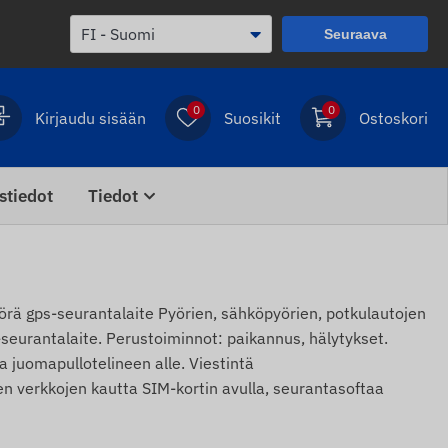
Seuraava
0
0
Kirjaudu sisään
Suosikit
Ostoskori
stiedot
Tiedot
 gps-seurantalaite Pyörien, sähköpyörien, potkulautojen
seurantalaite. Perustoiminnot: paikannus, hälytykset.
la juomapullotelineen alle. Viestintä
 verkkojen kautta SIM-kortin avulla, seurantasoftaa