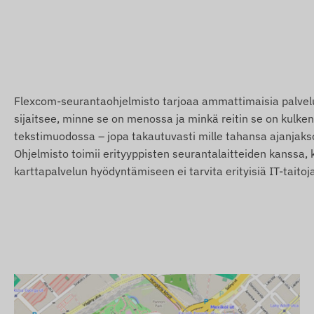
Saksa, Gibraltar, Iso-Britannia, Kreikka, Grönlanti, Gren
Indonesia, Irlanti, Mansaari, Israel, Italia, Jersey, Jorda
Liettua, Luxemburg, Malesia, Malta, Meksiko, Moldova,
Uusi-Seelanti, Pohjois-Makedonia, Norja, Oman, Palestiina
Venäjä, Saint Kitts ja Nevis, Saint Lucia, Saint Vincent ja
Espanja, Sri Lanka, Ruotsi, Sveitsi, Thaimaa, Tunisia, Tur
Flexcom-seurantaohjelmisto tarjoaa ammattimaisia palveluit
arabiemiirikunnat, USA, Vietnam, Hongkong
sijaitsee, minne se on menossa ja minkä reitin se on kulkenut
tekstimuodossa – jopa takautuvasti mille tahansa ajanjaksol
Palvelut ja ominaisuudet
Ohjelmisto toimii erityyppisten seurantalaitteiden kanssa, 
Yhteistyö useiden satelliittijärjestelmien kanssa (G
karttapalvelun hyödyntämiseen ei tarvita erityisiä IT-taitoj
Viestintä laitteen ja omistajan välillä GSM 2G -verkko
Käyttöasetukset, sijainnin kysely ohjelmiston kautta
Vapaasti valittava paikannusmittausväli (väh. 10 s)
Push-, sähköposti- ja SMS-hälytysten asetukset
Käynnistys, kun virta kytketään
Pöly- ja roiskevesitiivis kotelo (IP65)