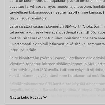
Laite on suunniteltu ensisijaisesti pyörän omistajille, 
soveltuu tarvittaessa myös muiden ajoneuvojen, henkilö
täydellisen kokonaisuuden seurantasoftamme kanssa, tar
turvallisuustoimintoja.
Laite sisältää sisäänrakennetun SIM-kortin*, joka toim
takaavan akun sekä kestävän, vedenpitävän (IP65), ruo
metriä. Sisäänrakennetun liiketunnistimen ansiosta saamm
luvattomasti. Se toimii jatkuvasti eikä sitä voi sammutt
laturi kytketään.
Laite kiinnitetään pyörän juomapullotelineen alle erityis
Viestintä tapahtuu laitteen sisäänrakennetun SIM-kort
internetyhteyden (2G) avulla. Laitteen nykyistä sijaintia, 
kehittämämme ja ylläpitämämme tietokone- tai mobiilis
* Sisäänrakennettua SIM-korttia saa käyttää ainoastaan 
Anguilla, Antigua ja Barbuda, Argentiina, Armenia, Itäva
ja Hertsegovina, Brittiläiset Neitsytsaaret, Bulgaria, K
Näytä koko kuvaus
Kypros, Tšekki, Tanska, Dominika, Egypti, El Salvador, P