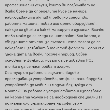
SIM адаптер
професионални услуги, които ви позволяват по
всяко време да определите къде се намира
Предпазен калъф
наблюдаваният актив (превозно средство,
Условия за работа
работна машина, товар или ценно оборудване),
накъде се движи и какъв маршрут е изминал. Всичко
За нормална работа устройството се нуждае
това може да се следи на интерактивна карта, а
от активна връзка със сателитните
свързаните отчети за състоянието могат да се
системи за позициониране и GSM/4G мрежата
показват и заявяват в текстов формат – дори със
на мобилния оператор. Това позволява
задна дата за всеки посочен период. Освен
събиране и предаване на данни и комуникация
основните функции, могат да се добавят POI
със софтуера за проследяване или телефона
точки и да се настройват аларми.
на собственика. Комуникацията се
Софтуерът работи с различни видове
осъществява чрез поставена, сменяема SIM
проследяващи устройства, от фиксирани бордови
карта.
устройства до мобилни модели без нужда от
Обхват на работа
монтаж. За работа с устройствата и използване
на картната услуга не са необходими специални IT
4G: В световен мащаб
познания или инсталиране на софтуер –
2G: В световен мащаб
достатъчен е всеки модерен компютър, таблет