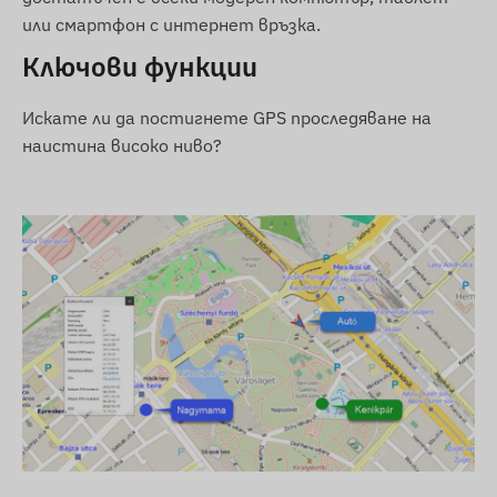
или смартфон с интернет връзка.
Опции за покупка
Ключови функции
При покупка само на устройството (без
софтуерен абонамент) се доставя с
Искате ли да постигнете GPS проследяване на
фабрични настройки. Потребителят сам
наистина високо ниво?
трябва да осигури SIM карта,
конфигурацията ѝ и поддръжката
(допълване, годишна проверка).
При покупка със софтуерен абонамент, но
без SIM карта, устройството се доставя
предварително регистрирано в нашия
софтуер и готово за употреба. SIM
картата трябва да бъде осигурена и
управлявана от потребителя.
При покупка на устройството + софтуерен
абонамент + SIM карта от нас, всичко се
доставя напълно конфигурирано, а