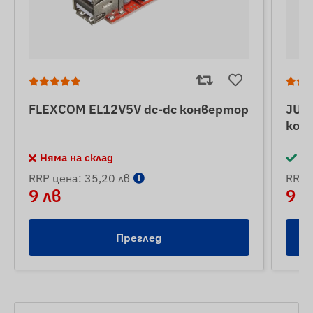
FLEXCOM EL12V5V dc-dc конвертор
JUN
кон
Няма на склад
На
RRP цена: 35,20 лв
RRP 
9 лв
9 л
Преглед