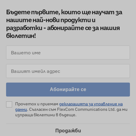
Бъдете първите, които ще научат за
нашите най-нови продукти и
разработки - абонирайте се за нашия
бюлетин!
Абонирайте се
Прочетох и приемам
декларацията за управление на
данни
. Съгласен съм FlexCom Communications Ltd. да ми
изпраща бюлетини в бъдеще.
Продажби