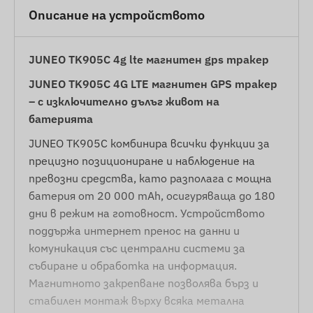
Описание на устройството
JUNEO TK905C 4g lte магнитен gps тракер
JUNEO TK905C 4G LTE магнитен GPS тракер
– с изключително дълъг живот на
батерията
JUNEO TK905C комбинира всички функции за
прецизно позициониране и наблюдение на
превозни средства, като разполага с мощна
батерия от 20 000 mAh, осигуряваща до 180
дни в режим на готовност. Устройството
поддържа интернет пренос на данни и
комуникация със централни системи за
събиране и обработка на информация.
Магнитното закрепване позволява бърз и
стабилен монтаж върху всяка метална