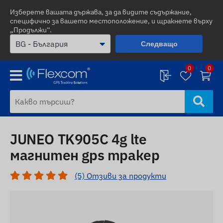
Изберете вашата държава, за да видите съдържание,
специфично за вашето местоположение, и щракнете върху
„Продължи“.
Следващо
0
0
JUNEO TK905C 4g lte
магнитен gps тракер
(5) Отзиви за продукти