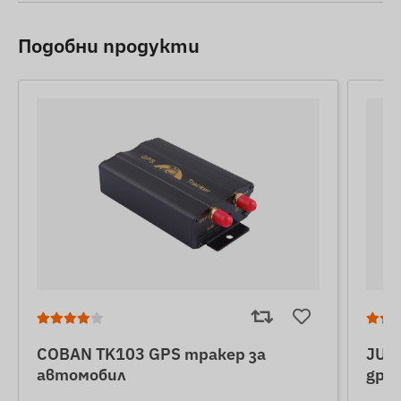
Подобни продукти
COBAN TK103 GPS тракер за
JUNE
автомобил
gps