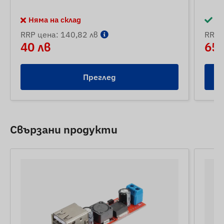
Няма на склад
На
RRP цена: 140,82 лв
RRP 
40 лв
65 
Преглед
Свързани продукти