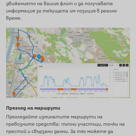
движението на вашия флот и да получавате
показаните изображения. Запазваме си
информация за текущата им позиция в реално
правото на промени от страна на
време.
производителя по отношение на евентуални
несъответствия.
Преглед на маршрути
Прегледайте изминатите маршрути на
превозните средства: пътни участъци, точки на
престой и свързани данни. За тях можете да