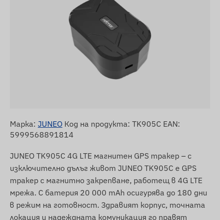
Марка:
JUNEO
Код на продукта: TK905C EAN:
5999568891814
JUNEO TK905C 4G LTE магнитен GPS тракер – с
изключително дълъг живот JUNEO TK905C е GPS
тракер с магнитно закрепване, работещ в 4G LTE
мрежа. С батерия 20 000 mAh осигурява до 180 дни
в режим на готовност. Здравият корпус, точната
локация и надеждната комуникация го правят