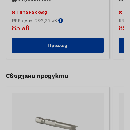
Няма на склад
Ня
RRP цена: 293,37 лв
RRP 
85 лв
85 
Преглед
Свързани продукти