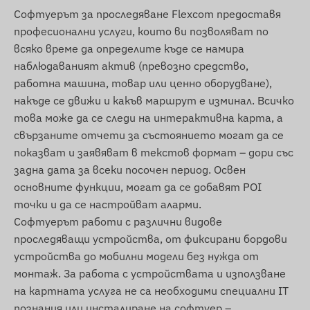
Ирландия, остров Ман, Израел, Италия,
Софтуерът за проследяване Flexcom предоставя
Джърси, Йордания, Казахстан, Косово,
професионални услуги, които ви позволяват по
Киргизстан, Латвия, Лихтенщайн, Литва,
всяко време да определите къде се намира
Люксембург, Малайзия, Малта, Мексико,
наблюдаваният актив (превозно средство,
Молдова, Монако, Монголия, Черна гора,
работна машина, товар или ценно оборудване),
Монсерат, Нидерландия, Нова Зеландия,
накъде се движи и какъв маршрут е изминал. Всичко
Северна Македония, Норвегия, Оман,
това може да се следи на интерактивна карта, а
Палестина, Парагвай, Перу, Филипини, Полша,
свързаните отчети за състоянието могат да се
Португалия, Румъния, Русия, Сейнт Китс и
показват и заявяват в текстов формат – дори със
Невис, Сейнт Лусия, Сейнт Винсент и
задна дата за всеки посочен период. Освен
Гренадини, Сърбия, Словакия, Словения, Южна
основните функции, могат да се добавят POI
Африка, Испания, Шри Ланка, Швеция,
точки и да се настройват аларми.
Швейцария, Тайланд, Тунис, Турция, Търкс и
Софтуерът работи с различни видове
Кайкос, Украйна, Обединени арабски емирства,
проследяващи устройства, от фиксирани бордови
САЩ, Виетнам, Хонг Конг.
устройства до мобилни модели без нужда от
Функции и характеристики
монтаж. За работа с устройствата и използване
на картната услуга не са необходими специални IT
Съвместимост с множество сателитни
познания или инсталиране на софтуер –