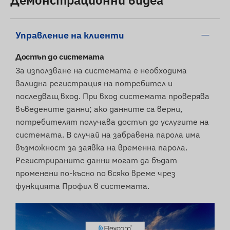
Демонстрационни видеа
може минимално да се различава от
показаните изображения. Запазваме си
правото на промени от страна на
Управление на клиенти
производителя по отношение на евентуални
Достъп до системата
несъответствия.
За използване на системата е необходима
валидна регистрация на потребител и
последващ вход. При вход системата проверява
въведените данни; ако данните са верни,
потребителят получава достъп до услугите на
системата. В случай на забравена парола има
възможност за заявка на временна парола.
Регистрираните данни могат да бъдат
променени по-късно по всяко време чрез
функцията Профил в системата.