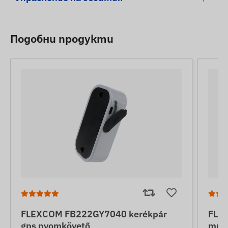
Подобни продукти
FLEXCOM FB222GY7040 kerékpár
FLE
gps nyomkövető
тра