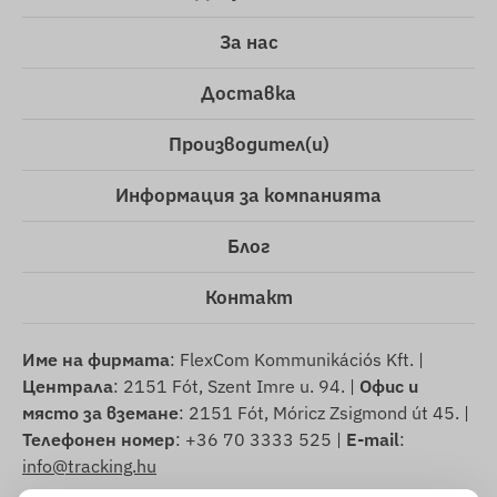
За нас
Доставка
Производител(и)
Информация за компанията
Блог
Контакт
Име на фирмата
: FlexCom Kommunikációs Kft. |
Централа
: 2151 Fót, Szent Imre u. 94. |
Офис и
място за вземане
: 2151 Fót, Móricz Zsigmond út 45. |
Телефонен номер
: +36 70 3333 525 |
E-mail
:
info@tracking.hu