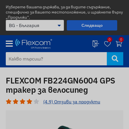
Изберете вашата държава, за да видите съдържание,
специфично за вашето местоположение, и щракнете върху
„Продължи“.
Следващо
0
0
FLEXCOM FB224GN6004 GPS
тракер за велосипед
(4.9) Отзиви за продукти