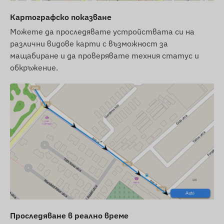
Автоматично превключване между режими
Картографско показване
на сън и събуждане (ако функцията е
Можете да проследявате устройствата си на
активирана)
различни видове карти с възможност за
мащабиране и да проверявате техния статус и
Аларми
обкръжение.
Преместване
Излизане от цифрова ограда на POI,
пристигане
Ниско ниво на батерията
Съдържание на пакета
FLEXCOM FB224GN6004 GPS проследяващо
устройство за велосипеди
Зарядно устройство и USB кабел за
зареждане
Проследяване в реално време
Защитни винтове и отвертка (бит)