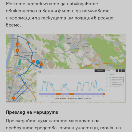
Можете непрекъснато да наблюдавате
Такса за SIM карта и лиценз за софтуер за
движението на вашия флот и да получавате
компютър и мобилен телефон за една
информация за текущата им позиция в реално
година
време.
Условия за ползване
За нормалната работа на устройството е
необходима активна връзка със сателитните
системи за позициониране и мрежите на
мобилните оператори. Те осигуряват
събирането и предаването на данни, както и
комуникацията с телефона на собственика
или с централната система за събиране и
обработка на данни при използване на
проследяващ софтуер. Устройството
Преглед на маршрути
комуникира чрез мрежите на мобилните
оператори с помощта на сменяема SIM карта.
Прегледайте изминатите маршрути на
превозните средства: пътни участъци, точки на
Регион на работа