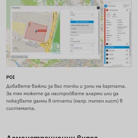
на 2G мрежата във вашия район и при вашия
доставчик на услуги преди покупка. В някои
страни (напр. Швейцария) и при определени
оператори вече тече поетапно спиране на 2G
технологията.
Нашият съвет:
Ако търсите
дългосрочно и надеждно решение за
международна употреба, препоръчваме да
изберете нашите по-модерни
4G (LTE)
устройства, които осигуряват по-добро
покритие и по-бърза комуникация на данни.
POI
Ние се стремим към непрекъснато
Добавете важни за вас точки и зони на картата.
актуализиране и точност на данните и
За тях можете да настройвате аларми или да
изображенията, показани на уебсайта. Моля,
показвате данни в отчети (напр. пътен лист) в
имайте предвид обаче, че производителят си
системата.
запазва правото да променя спецификациите
на продукта или опаковката без
предизвестие. Поради тази причина
действителният външен вид на продуктите