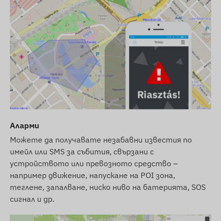
Допълнителна информация
Устройството е защитено с предпазен
етикет, забранено е разглобяването, тъй
като това може да повреди устройството
и ще анулира гаранцията.
Ако желаете да прехвърлите
устройството на друг, моля, свържете се с
нашата клиентска поддръжка за
пререгистрация на потребителя!
Аларми
Предоставяме сервизно обслужване на
устройството и след изтичане на
Можете да получавате незабавни известия по
гаранционния срок (подмяна на GPS антена,
имейл или SMS за събития, свързани с
устройството или превозното средство –
GSM антена, основна платка и батерия).
например движение, напускане на POI зона,
Мрежова технология и бъдеще (2G vs 4G):
теглене, запалване, ниско ниво на батерията, SOS
Това устройство използва класическата
2G
сигнал и др.
(GSM)
мрежа. Моля, проверете наличността