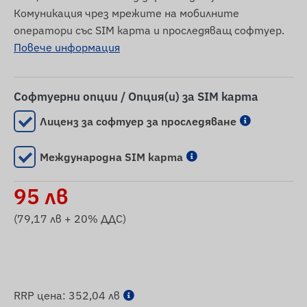
Комуникация чрез мрежите на мобилните
оператори със SIM карта и проследяващ софтуер.
Повече информация
Софтуерни опции / Опция(и) за SIM карта
Лиценз за софтуер за проследяване
Международна SIM карта
95
лв
(
79,17
лв + 20% ДДС)
RRP цена:
352,04 лв