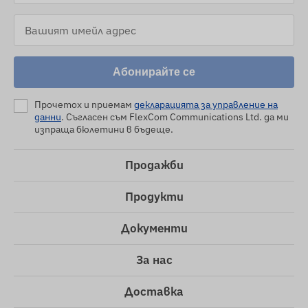
Абонирайте се
Прочетох и приемам
декларацията за управление на
данни
. Съгласен съм FlexCom Communications Ltd. да ми
изпраща бюлетини в бъдеще.
Продажби
Продукти
Документи
За нас
Доставка