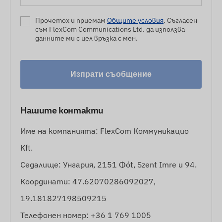
Прочетох и приемам
Общите условия
. Съгласен
съм FlexCom Communications Ltd. да използва
данните ми с цел връзка с мен.
Изпрати съобщение
Нашите контакти
Име на компанията: FlexCom Коммуникацио
Kft.
Седалище: Унгария, 2151 Фót, Szent Imre u 94.
Координати: 47.62070286092027,
19.181827198509215
Телефонен номер: +36 1 769 1005