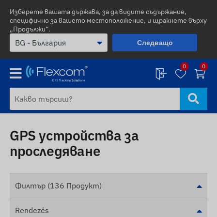
Изберете вашата държава, за да видите съдържание,
специфично за вашето местоположение, и щракнете върху
„Продължи“.
Следващо
0
0
GPS устройства за
проследяване
Филтър (136 Продукт)
Rendezés