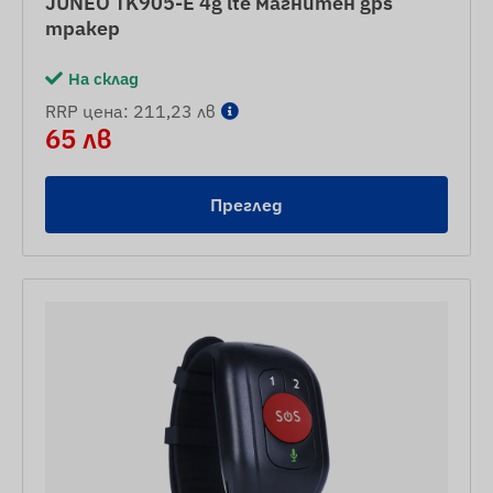
JUNEO TK905-E 4g lte магнитен gps
тракер
На склад
RRP цена: 211,23 лв
65 лв
Преглед