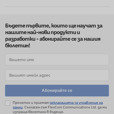
Бъдете първите, които ще научат за
нашите най-нови продукти и
разработки - абонирайте се за нашия
бюлетин!
Абонирайте се
Прочетох и приемам
декларацията за управление на
данни
. Съгласен съм FlexCom Communications Ltd. да ми
изпраща бюлетини в бъдеще.