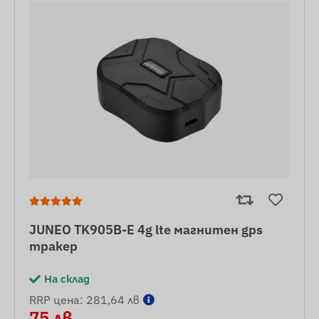
JUNEO TK905B-E 4g lte магнитен gps
тракер
На склад
RRP цена: 281,64 лв
75 лв