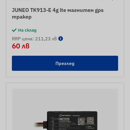
JUNEO TK913-E 4g lte магнитен gps
тракер
На склад
RRP цена: 211,23 лв
60 лв
Преглед