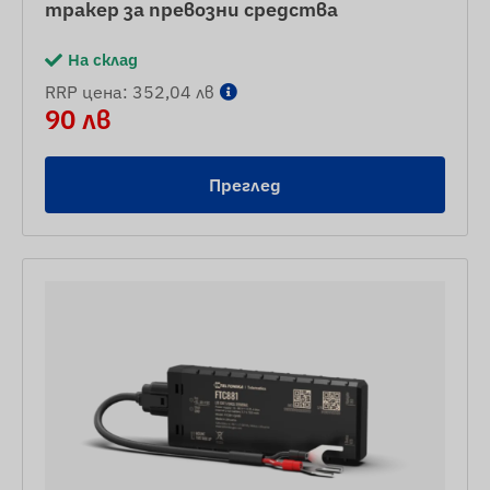
тракер за превозни средства
На склад
RRP цена: 352,04 лв
90 лв
Преглед