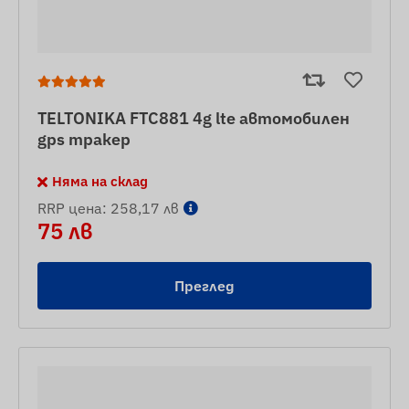
TELTONIKA FTC881 4g lte автомобилен
gps тракер
Няма на склад
RRP цена: 258,17 лв
75 лв
Преглед