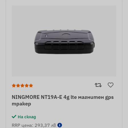
NINGMORE NT19A-E 4g lte магнитен gps
тракер
На склад
RRP цена: 293,37 лв