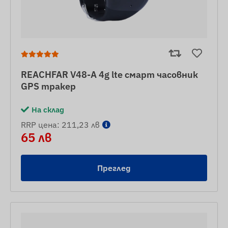
REACHFAR V48-A 4g lte смарт часовник
GPS тракер
На склад
RRP цена: 211,23 лв
65 лв
Преглед