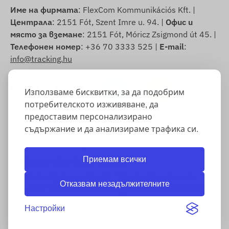
Име на фирмата
: FlexCom Kommunikációs Kft. |
Централа
: 2151 Fót, Szent Imre u. 94. |
Офис и
място за вземане
: 2151 Fót, Móricz Zsigmond út 45. |
Телефонен номер
: +36 70 3333 525 |
E-mail
:
info@tracking.hu
Използваме бисквитки, за да подобрим
потребителското изживяване, да
предоставим персонализирано
съдържание и да анализираме трафика си.
Авторско право © 2025 FlexCom Communications
Ltd., Всички права запазени.
Приемам всички
Български
/
Български лев
Информация за бисквитките
-
Политика за връщане
-
Отказвам незадължителните
Импресум
-
Гаранция и отговорност за несъответствия
-
Образец на формуляр за отказ
-
Право на отказ
-
Информация за доставка
-
Общи условия
-
Информация за
Настройки
обработването на лични данни