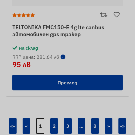
TELTONIKA FMC150-E 4g lte canbus
автомобилен gps тракер
На склад
RRP цена: 281,64 лв
95 лв
Преглед
««
«
1
2
3
…
8
»
»»