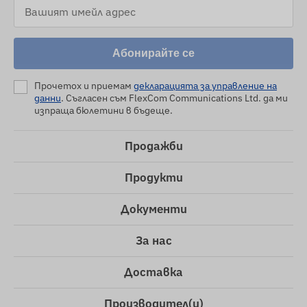
Абонирайте се
Прочетох и приемам
декларацията за управление на
данни
. Съгласен съм FlexCom Communications Ltd. да ми
изпраща бюлетини в бъдеще.
Продажби
Продукти
Документи
За нас
Доставка
Производител(и)