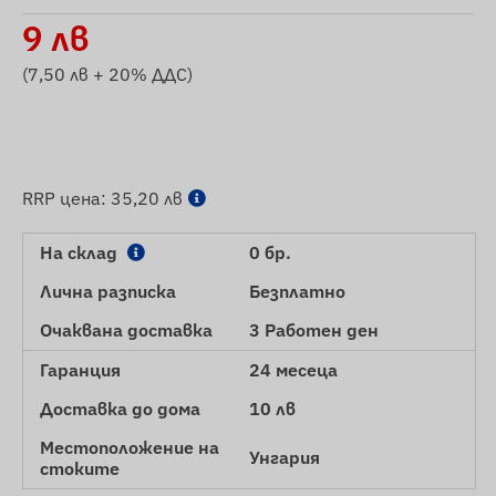
9
лв
(
7,50
лв + 20% ДДС)
RRP цена:
35,20 лв
На склад
0 бр.
Лична разписка
Безплатно
Очаквана доставка
3 Работен ден
Гаранция
24 месеца
Доставка до дома
10 лв
Местоположение на
Унгария
стоките