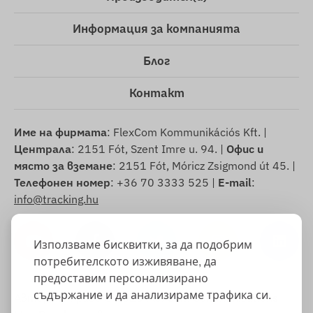
Информация за компанията
Блог
Контакт
Име на фирмата
: FlexCom Kommunikációs Kft. |
Централа
: 2151 Fót, Szent Imre u. 94. |
Офис и
място за вземане
: 2151 Fót, Móricz Zsigmond út 45. |
Телефонен номер
: +36 70 3333 525 |
E-mail
:
info@tracking.hu
Използваме бисквитки, за да подобрим
потребителското изживяване, да
предоставим персонализирано
съдържание и да анализираме трафика си.
Авторско право © 2025 FlexCom Communications