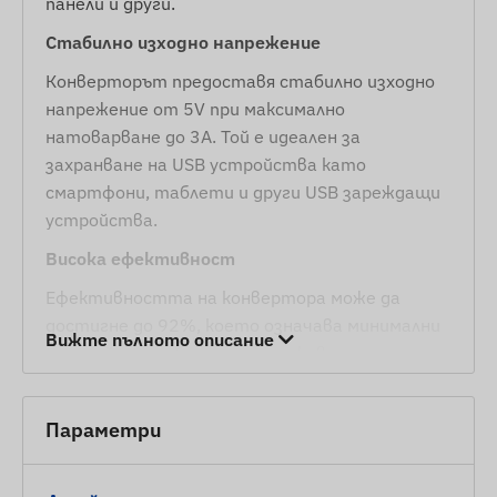
панели и други.
Стабилно изходно напрежение
Конверторът предоставя стабилно изходно
напрежение от 5V при максимално
натоварване до 3A. Той е идеален за
захранване на USB устройства като
смартфони, таблети и други USB зареждащи
устройства.
Висока ефективност
Ефективността на конвертора може да
достигне до 92%, което означава минимални
Вижте пълното описание
енергийни загуби и по-дълъг живот на
енергийните източници.
Широк работен температурен диапазон
Параметри
Конверторът работи в температурен
диапазон от -40°C до +85°C, което позволява