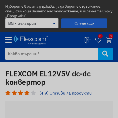
Изберете вашата държава, за да видите съдържание,
специфично за вашето местоположение, и щракнете върху
„Продължи“.
Следващо
0
0
FLEXCOM EL12V5V dc-dc
конвертор
(4.9) Отзиви за продукти