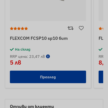
FLEXCOM FCSP10 sp10 бит
FLE
На склад
На
RRP цена: 23,47 лв
RRP 
5 лв
8,5
Преглед
Отзиви от клиенти