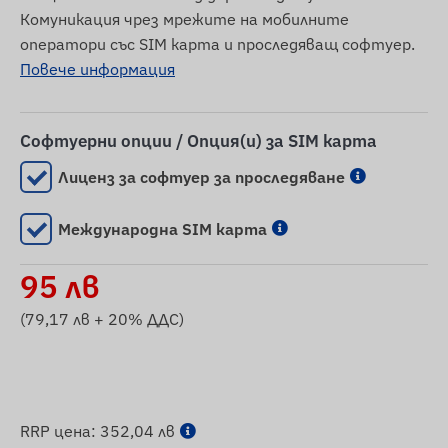
Комуникация чрез мрежите на мобилните
оператори със SIM карта и проследяващ софтуер.
Повече информация
Софтуерни опции / Опция(и) за SIM карта
Лиценз за софтуер за проследяване
Международна SIM карта
95
лв
(
79,17
лв + 20% ДДС)
RRP цена:
352,04 лв