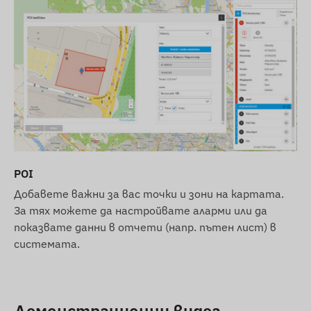
на 2G мрежата във вашия район и при вашия
доставчик на услуги преди покупка. В някои
страни (напр. Швейцария) и при определени
оператори вече тече поетапно спиране на 2G
технологията.
Нашият съвет:
Ако търсите
дългосрочно и надеждно решение за
международна употреба, препоръчваме да
изберете нашите по-модерни
4G (LTE)
устройства, които осигуряват по-добро
покритие и по-бърза комуникация на данни.
POI
Ние се стремим към непрекъснато
Добавете важни за вас точки и зони на картата.
актуализиране и точност на данните и
За тях можете да настройвате аларми или да
изображенията, показани на уебсайта. Моля,
показвате данни в отчети (напр. пътен лист) в
имайте предвид обаче, че производителят си
системата.
запазва правото да променя спецификациите
на продукта или опаковката без
предизвестие. Поради тази причина
действителният външен вид на продуктите