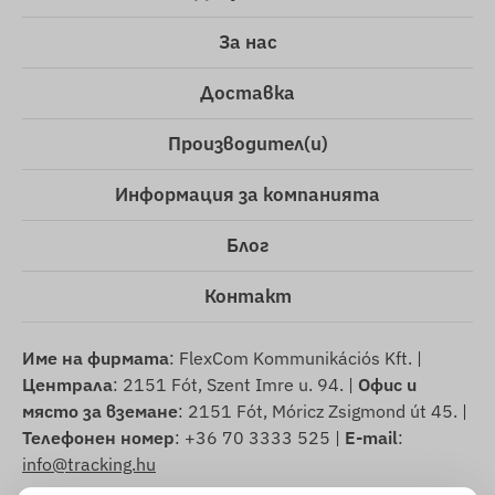
За нас
Доставка
Производител(и)
Информация за компанията
Блог
Контакт
Име на фирмата
: FlexCom Kommunikációs Kft. |
Централа
: 2151 Fót, Szent Imre u. 94. |
Офис и
място за вземане
: 2151 Fót, Móricz Zsigmond út 45. |
Телефонен номер
: +36 70 3333 525 |
E-mail
:
info@tracking.hu