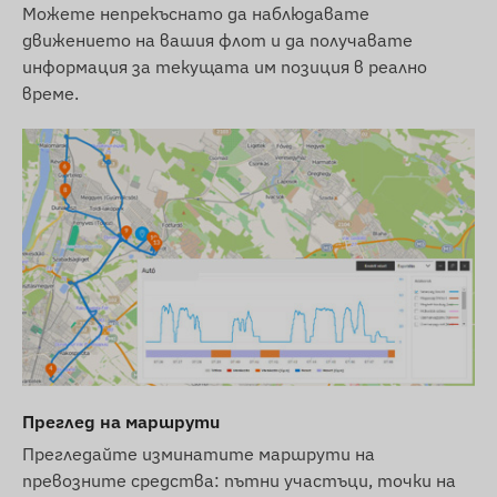
Можете непрекъснато да наблюдавате
Такса за SIM карта и лиценз за софтуер за
движението на вашия флот и да получавате
компютър и мобилен телефон за една
информация за текущата им позиция в реално
година
време.
Условия за ползване
За нормалната работа на устройството е
необходима активна връзка със сателитните
системи за позициониране и мрежите на
мобилните оператори. Те осигуряват
събирането и предаването на данни, както и
комуникацията с телефона на собственика
или с централната система за събиране и
обработка на данни при използване на
проследяващ софтуер. Устройството
Преглед на маршрути
комуникира чрез мрежите на мобилните
оператори с помощта на сменяема SIM карта.
Прегледайте изминатите маршрути на
превозните средства: пътни участъци, точки на
Регион на работа