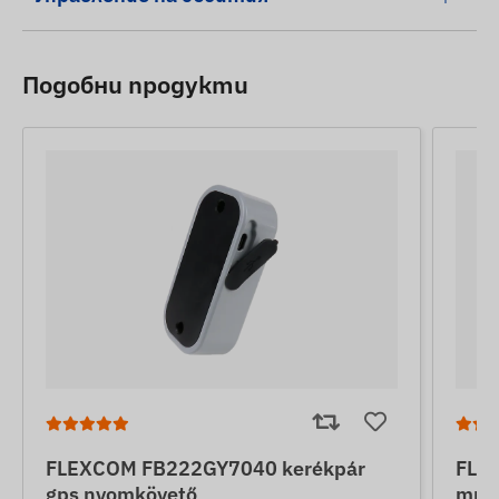
Подобни продукти
FLEXCOM FB222GY7040 kerékpár
FLE
gps nyomkövető
тра