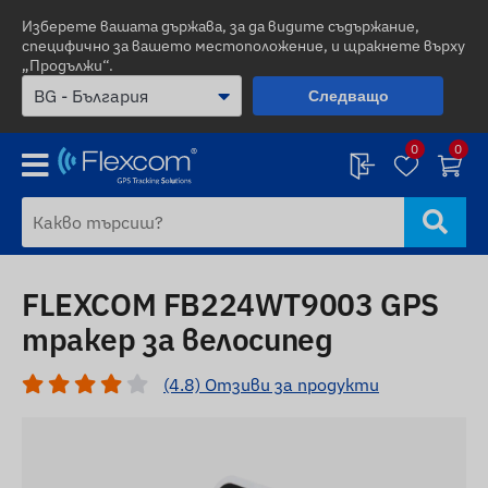
Изберете вашата държава, за да видите съдържание,
специфично за вашето местоположение, и щракнете върху
„Продължи“.
Следващо
0
0
FLEXCOM FB224WT9003 GPS
тракер за велосипед
(4.8) Отзиви за продукти