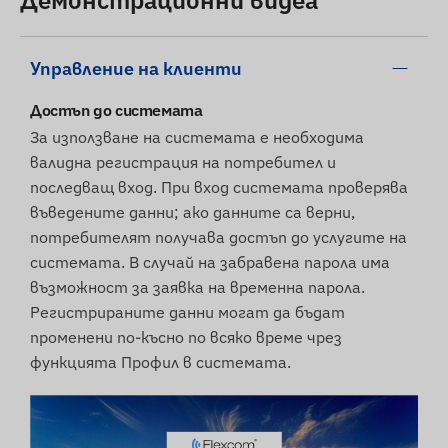
Демонстрационни видеа
може минимално да се различава от
показаните изображения. Запазваме си
правото на промени от страна на
Управление на клиенти
производителя по отношение на евентуални
Достъп до системата
несъответствия.
За използване на системата е необходима
валидна регистрация на потребител и
последващ вход. При вход системата проверява
въведените данни; ако данните са верни,
потребителят получава достъп до услугите на
системата. В случай на забравена парола има
възможност за заявка на временна парола.
Регистрираните данни могат да бъдат
променени по-късно по всяко време чрез
функцията Профил в системата.