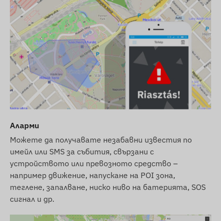
Допълнителна информация
Устройството е защитено с предпазен
етикет, забранено е разглобяването, тъй
като това може да повреди устройството
и ще анулира гаранцията.
Ако желаете да прехвърлите
устройството на друг, моля, свържете се с
нашата клиентска поддръжка за
пререгистрация на потребителя!
Аларми
Предоставяме сервизно обслужване на
устройството и след изтичане на
Можете да получавате незабавни известия по
гаранционния срок (подмяна на GPS антена,
имейл или SMS за събития, свързани с
устройството или превозното средство –
GSM антена, основна платка и батерия).
например движение, напускане на POI зона,
Мрежова технология и бъдеще (2G vs 4G):
теглене, запалване, ниско ниво на батерията, SOS
Това устройство използва класическата
2G
сигнал и др.
(GSM)
мрежа. Моля, проверете наличността