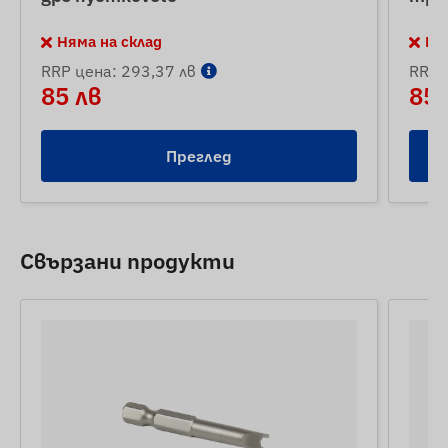
Няма на склад
Ня
RRP цена: 293,37 лв
RRP 
85 лв
85 
Преглед
Свързани продукти