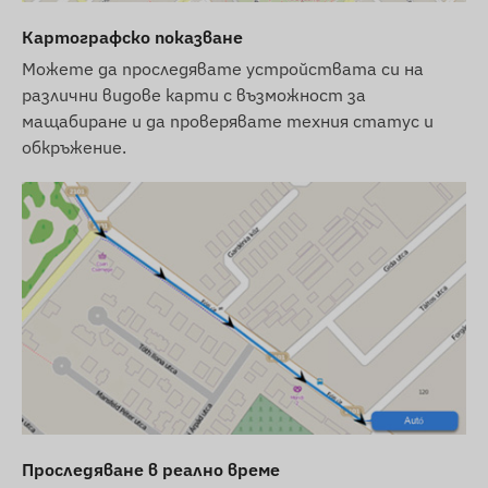
Автоматично превключване между режими
Картографско показване
на сън и събуждане (ако функцията е
Можете да проследявате устройствата си на
активирана)
различни видове карти с възможност за
мащабиране и да проверявате техния статус и
Аларми
обкръжение.
Преместване
Излизане от цифрова ограда на POI,
пристигане
Ниско ниво на батерията
Съдържание на пакета
FLEXCOM FB224WT9003 GPS проследяващо
устройство за велосипеди
Зарядно устройство и USB кабел за
зареждане
Проследяване в реално време
Защитни винтове и отвертка (бит)