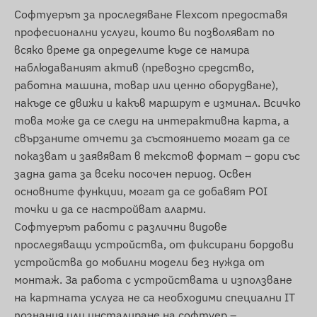
Ирландия, остров Ман, Израел, Италия,
Софтуерът за проследяване Flexcom предоставя
Джърси, Йордания, Казахстан, Косово,
професионални услуги, които ви позволяват по
Киргизстан, Латвия, Лихтенщайн, Литва,
всяко време да определите къде се намира
Люксембург, Малайзия, Малта, Мексико,
наблюдаваният актив (превозно средство,
Молдова, Монако, Монголия, Черна гора,
работна машина, товар или ценно оборудване),
Монсерат, Нидерландия, Нова Зеландия,
накъде се движи и какъв маршрут е изминал. Всичко
Северна Македония, Норвегия, Оман,
това може да се следи на интерактивна карта, а
Палестина, Парагвай, Перу, Филипини, Полша,
свързаните отчети за състоянието могат да се
Португалия, Румъния, Русия, Сейнт Китс и
показват и заявяват в текстов формат – дори със
Невис, Сейнт Лусия, Сейнт Винсент и
задна дата за всеки посочен период. Освен
Гренадини, Сърбия, Словакия, Словения, Южна
основните функции, могат да се добавят POI
Африка, Испания, Шри Ланка, Швеция,
точки и да се настройват аларми.
Швейцария, Тайланд, Тунис, Турция, Търкс и
Софтуерът работи с различни видове
Кайкос, Украйна, Обединени арабски емирства,
проследяващи устройства, от фиксирани бордови
САЩ, Виетнам, Хонг Конг.
устройства до мобилни модели без нужда от
Функции и характеристики
монтаж. За работа с устройствата и използване
на картната услуга не са необходими специални IT
Съвместимост с множество сателитни
познания или инсталиране на софтуер –