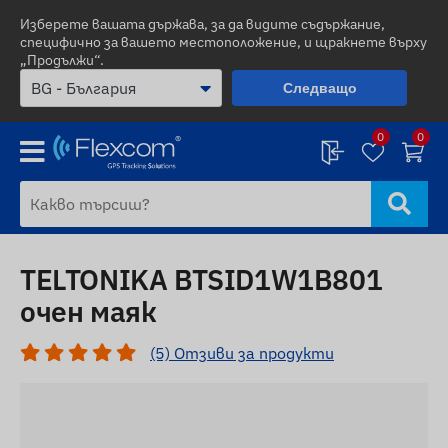
Изберете вашата държава, за да видите съдържание,
специфично за вашето местоположение, и щракнете върху
„Продължи“.
Следващо
0
0
TELTONIKA BTSID1W1B801
очен маяк
(5) Отзиви за продукти