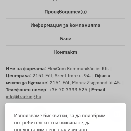
Производител(и)
Информация за компанията
Блог
Контакт
Име на фирмата
: FlexCom Kommunikációs Kft. |
Централа
: 2151 Fót, Szent Imre u. 94. |
Офис и
място за вземане
: 2151 Fót, Móricz Zsigmond út 45. |
Телефонен номер
: +36 70 3333 525 |
E-mail
:
info@tracking.hu
Използваме бисквитки, за да подобрим
потребителското изживяване, да
предоставим персонализирано