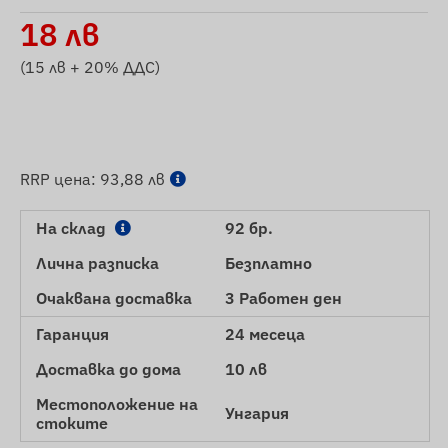
18
лв
(
15
лв + 20% ДДС)
RRP цена:
93,88 лв
На склад
92 бр.
Лична разписка
Безплатно
Очаквана доставка
3 Работен ден
Гаранция
24 месеца
Доставка до дома
10 лв
Местоположение на
Унгария
стоките