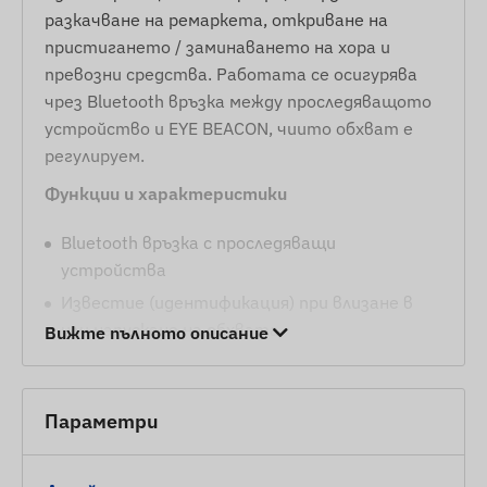
разкачване на ремаркета, откриване на
пристигането / заминаването на хора и
превозни средства. Работата се осигурява
чрез Bluetooth връзка между проследяващото
устройство и EYE BEACON, чиито обхват е
регулируем.
Функции и характеристики
Bluetooth връзка с проследяващи
устройства
Известие (идентификация) при влизане в
или напускане на обхвата
Вижте пълното описание
Съдържание на пакета
Параметри
TELTONIKA BTSID1W1B801 EYE BEACON
Условия за ползване