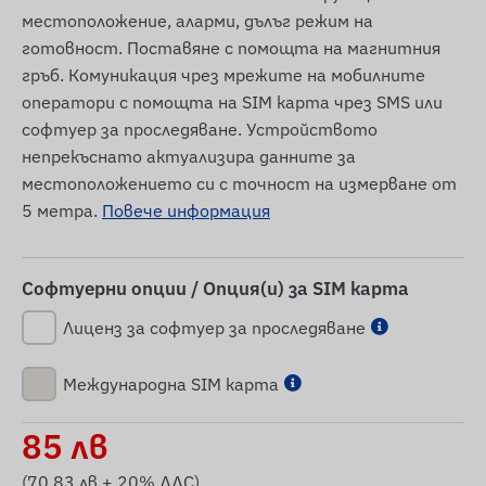
местоположение, аларми, дълъг режим на
готовност. Поставяне с помощта на магнитния
гръб. Комуникация чрез мрежите на мобилните
оператори с помощта на SIM карта чрез SMS или
софтуер за проследяване. Устройството
непрекъснато актуализира данните за
местоположението си с точност на измерване от
5 метра.
Повече информация
Софтуерни опции / Опция(и) за SIM карта
Лиценз за софтуер за проследяване
Международна SIM карта
85
лв
(
70,83
лв + 20% ДДС)