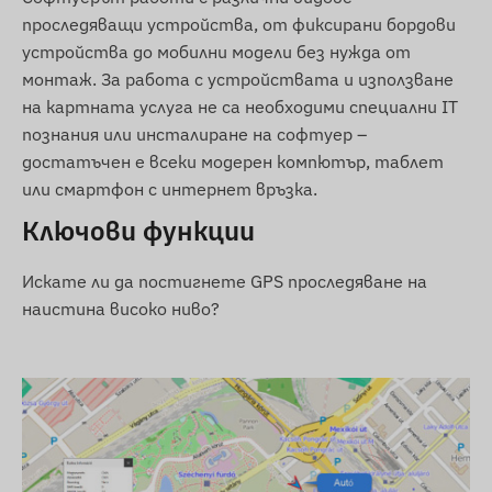
на сменяема SIM карта.
проследяващи устройства, от фиксирани бордови
Регион на работа
устройства до мобилни модели без нужда от
монтаж. За работа с устройствата и използване
Устройството е съвместимо с GSM мрежи в
на картната услуга не са необходими специални IT
следните региони:
познания или инсталиране на софтуер –
4G: Северна и Южна Америка, Австралия
достатъчен е всеки модерен компютър, таблет
или смартфон с интернет връзка.
2G: Свят
Ключови функции
Опции за покупка
Искате ли да постигнете GPS проследяване на
Ако закупите само устройството (без
наистина високо ниво?
абонамент за софтуер), ще го получите с
фабрични настройки. За SIM картата и
нейната работа (зареждане, годишна
актуализация на данни) ще трябва да се
погрижите сами.
Ако закупите устройството с абонамент
за софтуер, но без SIM карта, ще го