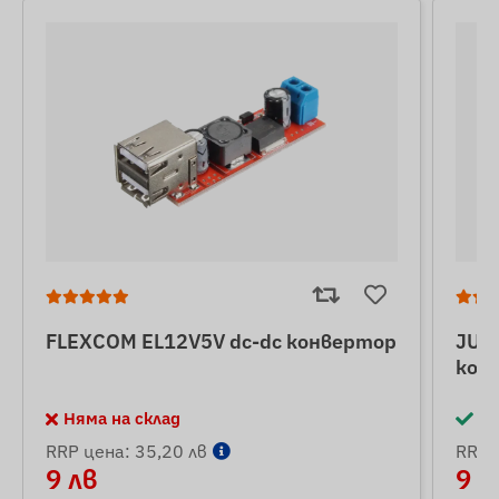
FLEXCOM EL12V5V dc-dc конвертор
JUN
кон
Няма на склад
На
RRP цена: 35,20 лв
RRP 
9 лв
9 л