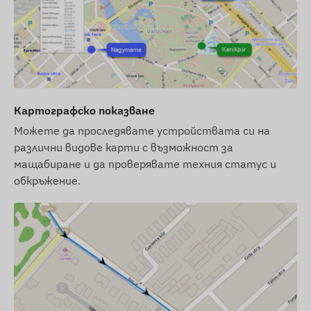
получите регистрирано в нашия софтуер и
готово за работа. Въпреки това, ще трябва
сами да се погрижите за закупуването и
настройката на SIM картата.
Ако закупите устройството, абонамент за
софтуер и SIM карта от нас, ще го
Картографско показване
получите готово за работа с интеграция
Можете да проследявате устройствата си на
със софтуера и ще се грижим за
различни видове карти с възможност за
непрекъснатата работа на SIM картата -
мащабиране и да проверявате техния статус и
няма да имате ангажименти свързани с
обкръжение.
това.
При абонамент за софтуер, ако искате да
използвате услугата за SMS аларми, закупете
SMS кредитна карта, която можете да
намерите в нашия онлайн магазин сред
продуктите, свързани с устройството.