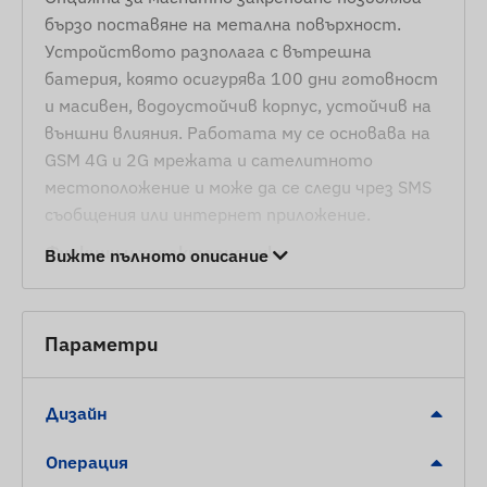
бързо поставяне на метална повърхност.
Устройството разполага с вътрешна
батерия, която осигурява 100 дни готовност
и масивен, водоустойчив корпус, устойчив на
външни влияния. Работата му се основава на
GSM 4G и 2G мрежата и сателитното
местоположение и може да се следи чрез SMS
съобщения или интернет приложение.
Функции и характеристики
Вижте пълното описание
Съвместимост с множество сателитни
системи (GPS, BEIDOU)
Параметри
Комуникация между устройството и
собственика чрез GSM 4G и 2G мрежи с
Дизайн
помощта на нормална SIM карта
Настройки за работа, заявка за
Операция
местоположение чрез SMS или софтуер