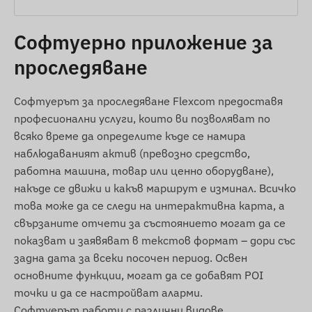
NINGMORE NT19B-SA 4g lte магнитно
Софтуерно приложение за
проследяващо устройство
проследяване
USB кабел за зареждане
Ръководство за потребителя
Софтуерът за проследяване Flexcom предоставя
Условия за ползване
професионални услуги, които ви позволяват по
всяко време да определите къде се намира
За нормалната работа на устройството е
наблюдаваният актив (превозно средство,
необходима активна връзка със сателитните
работна машина, товар или ценно оборудване),
системи за позициониране и мобилните
накъде се движи и какъв маршрут е изминал. Всичко
мрежи. Те осигуряват събирането и
това може да се следи на интерактивна карта, а
предаването на данни, както и
свързаните отчети за състоянието могат да се
комуникацията с телефона на собственика
показват и заявяват в текстов формат – дори със
или с централната система за събиране и
задна дата за всеки посочен период. Освен
обработка на данни при използване на
основните функции, могат да се добавят POI
софтуер за проследяване. Устройството
точки и да се настройват аларми.
комуникира чрез мобилните мрежи с помощта
Софтуерът работи с различни видове