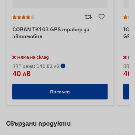
COBAN TK103 GPS тракер за
ICA
автомобил
GPS
Няма на склад
Ня
RRP цена: 140,82 лв
RRP 
40 лв
40 
Преглед
Свързани продукти