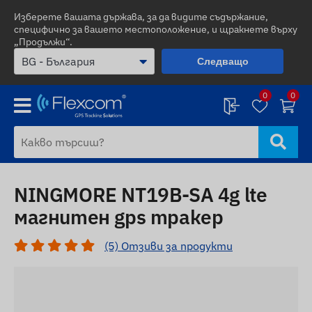
Изберете вашата държава, за да видите съдържание,
специфично за вашето местоположение, и щракнете върху
„Продължи“.
Следващо
0
0
NINGMORE NT19B-SA 4g lte
магнитен gps тракер
(5) Отзиви за продукти