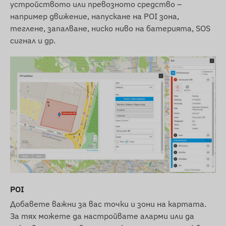
устройството или превозното средство –
например движение, напускане на POI зона,
теглене, запалване, ниско ниво на батерията, SOS
сигнал и др.
POI
Добавете важни за вас точки и зони на картата.
За тях можете да настройвате аларми или да