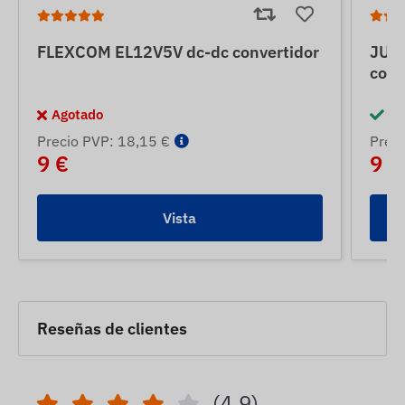
FLEXCOM EL12V5V dc-dc convertidor
JUN
conv
Agotado
En
Precio PVP: 18,15 €
Preci
9 €
9 €
Vista
Reseñas de clientes
(4.9)