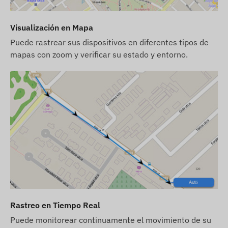
actualización anual de datos).
Si compra el dispositivo junto con una
Visualización en Mapa
suscripción al software, pero sin la tarjeta SIM,
Puede rastrear sus dispositivos en diferentes tipos de
el dispositivo se entregará ya registrado en
mapas con zoom y verificar su estado y entorno.
nuestro software y listo para funcionar. Sin
embargo, la adquisición, configuración y
mantenimiento de la tarjeta SIM siguen siendo
su responsabilidad.
Si compra el dispositivo, la suscripción al
software y la tarjeta SIM con nosotros, el
dispositivo y la tarjeta SIM se entregarán listos
para funcionar en conjunto con el software, y
nos encargaremos del mantenimiento continuo
de la tarjeta, sin que usted tenga que
preocuparse por ello.
Rastreo en Tiempo Real
En caso de suscripción al software, si desea
Puede monitorear continuamente el movimiento de su
utilizar el servicio de alertas por SMS además de