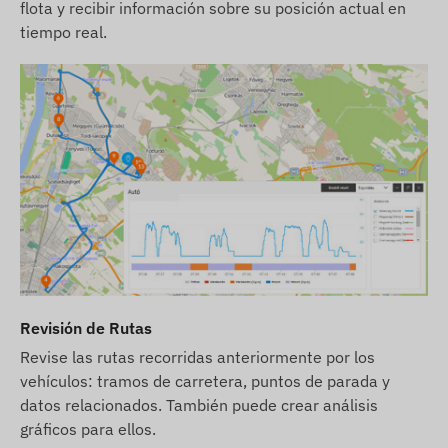
flota y recibir información sobre su posición actual en
las notificaciones por correo electrónico, compre
tiempo real.
también una tarjeta de crédito para SMS, que
encontrará en nuestra tienda en línea, entre los
productos relacionados con el dispositivo.
Nos esforzamos por garantizar la actualización
continua y la precisión de los datos e imágenes
mostrados en el sitio web. Sin embargo, tenga en
cuenta que el fabricante se reserva el derecho de
modificar las especificaciones del producto o el
embalaje sin previo aviso. Por este motivo, la
apariencia real de los productos puede diferir
mínimamente de las imágenes mostradas. Nos
reservamos el derecho a los cambios del
Revisión de Rutas
fabricante con respecto a posibles discrepancias.
Revise las rutas recorridas anteriormente por los
vehículos: tramos de carretera, puntos de parada y
datos relacionados. También puede crear análisis
gráficos para ellos.