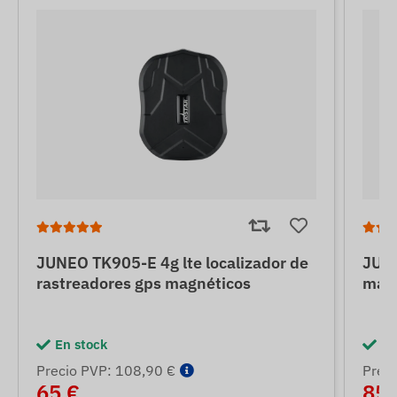
JUNEO TK905-E 4g lte localizador de
JUNE
rastreadores gps magnéticos
magn
En stock
En
Precio PVP: 108,90 €
Prec
65 €
85 