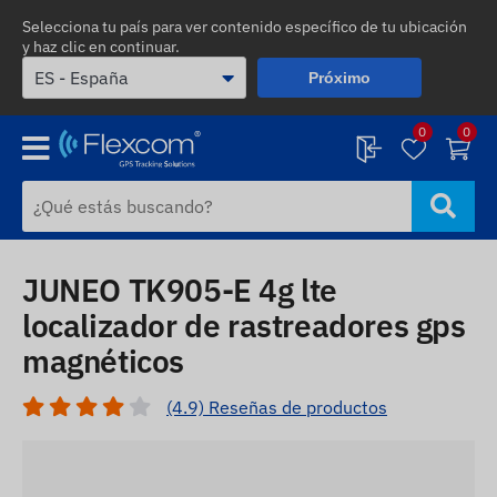
Selecciona tu país para ver contenido específico de tu ubicación
y haz clic en continuar.
Próximo
0
0
JUNEO TK905-E 4g lte
localizador de rastreadores gps
magnéticos
(4.9) Reseñas de productos