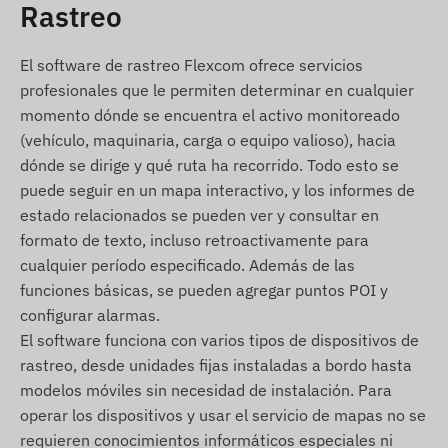
Rastreo
TKSTAR TK905-E 4G LTE rastreador GPS
magnético
El software de rastreo Flexcom ofrece servicios
Cable de carga USB
profesionales que le permiten determinar en cualquier
Guía de instalación
momento dónde se encuentra el activo monitoreado
Pin de tarjeta SIM
(vehículo, maquinaria, carga o equipo valioso), hacia
Adaptador de SIM
dónde se dirige y qué ruta ha recorrido. Todo esto se
Funda de transporte
puede seguir en un mapa interactivo, y los informes de
estado relacionados se pueden ver y consultar en
Condiciones de uso
formato de texto, incluso retroactivamente para
cualquier período especificado. Además de las
Para el funcionamiento normal del dispositivo, es
funciones básicas, se pueden agregar puntos POI y
necesario un vínculo activo con los sistemas de
configurar alarmas.
satélite de localización y las redes de operadores
El software funciona con varios tipos de dispositivos de
móviles. Estos aseguran la recolección y
rastreo, desde unidades fijas instaladas a bordo hasta
transmisión de datos, así como la comunicación
modelos móviles sin necesidad de instalación. Para
con el teléfono del propietario o, en caso de uso
operar los dispositivos y usar el servicio de mapas no se
de software de seguimiento, con el sistema
requieren conocimientos informáticos especiales ni
central de recolección y procesamiento de datos.