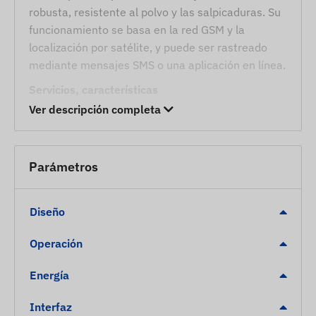
robusta, resistente al polvo y las salpicaduras. Su
funcionamiento se basa en la red GSM y la
localización por satélite, y puede ser rastreado
mediante mensajes SMS o una aplicación en línea.
Servicios, características
Ver descripción completa
Compatibilidad con varios sistemas satelitales
(GPS, BEIDOU)
Comunicación entre el dispositivo y su
Parámetros
propietario a través de redes GSM 4G LTE y 2G,
con la ayuda de una tarjeta SIM normal
Diseño
Configuración de funcionamiento, consulta de
posición por SMS o a través de software
Operación
Intervalo de tiempo de medición de posición
ajustable
Energía
Medición de altitud
Interfaz
Giroscopio incorporado