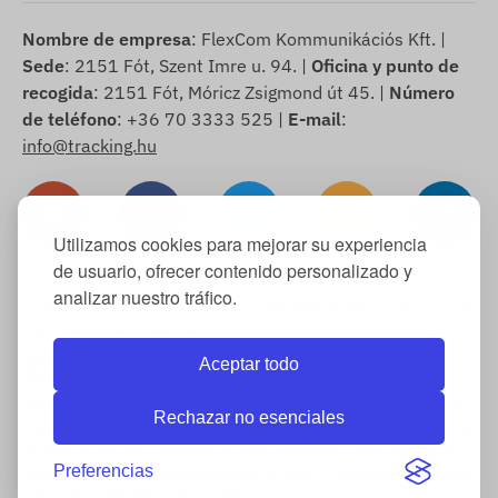
Nombre de empresa
: FlexCom Kommunikációs Kft. |
Sede
: 2151 Fót, Szent Imre u. 94. |
Oficina y punto de
recogida
: 2151 Fót, Móricz Zsigmond út 45. |
Número
de teléfono
: +36 70 3333 525 |
E-mail
:
info@tracking.hu
Utilizamos cookies para mejorar su experiencia
de usuario, ofrecer contenido personalizado y
analizar nuestro tráfico.
Copyright © 2025 FlexCom Communications Ltd., Todos
los derechos reservados.
Aceptar todo
Español
/
Euro
Información sobre cookies
-
Política de devolución
-
Aviso legal
Rechazar no esenciales
-
Garantía y responsabilidad por defectos
-
Modelo de formulario
de desistimiento
-
Derecho de desistimiento
-
Información de
envío
-
Términos y condiciones generales
-
Información sobre el
Preferencias
tratamiento de datos personales