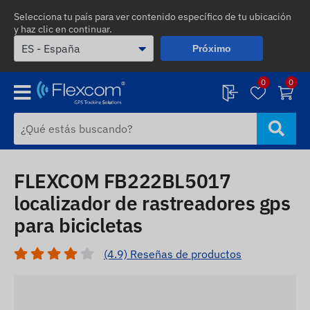
Selecciona tu país para ver contenido específico de tu ubicación
y haz clic en continuar.
Próximo
0
0
FLEXCOM FB222BL5017
localizador de rastreadores gps
para bicicletas
(4.9) Reseñas de productos