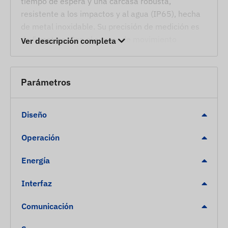
tiempo de espera y una carcasa robusta,
resistente a los impactos y al agua (IP65), hecha
de metal inoxidable. Su precisión de medición es
de 5 metros. Con el sensor de movimiento
Ver descripción completa
incorporado, recibirá una alerta inmediata si el
dispositivo o la bicicleta es movido por personas
no autorizadas. Funciona continuamente y no se
Parámetros
puede apagar. En caso de descarga, se enciende
automáticamente cuando se conecta al cargador.
Diseño
El dispositivo se puede instalar bajo el
portabotellas de la bicicleta utilizando tornillos de
Operación
seguridad especiales fabricados por nosotros. La
comunicación se realiza a través de la tarjeta SIM
Energía
incorporada y la conexión a Internet
Interfaz
proporcionada por los operadores móviles (2G). La
ubicación actual del dispositivo, su ruta anterior,
Comunicación
estadísticas, etc., son proporcionadas por la
aplicación informática o móvil desarrollada y