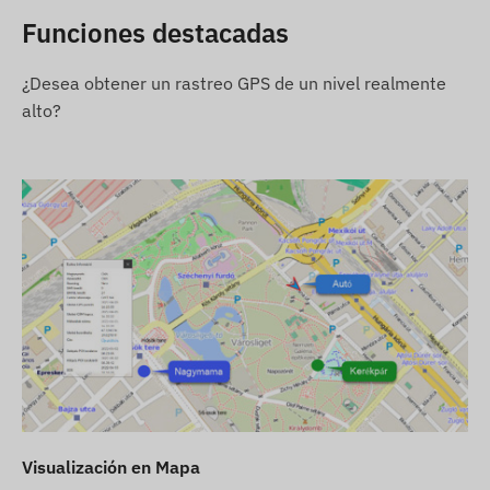
Intervalo de tiempo de medición de posición
Funciones destacadas
ajustable (mín. 10 segundos)
¿Desea obtener un rastreo GPS de un nivel realmente
Configuración de alertas push, email y SMS
alto?
Encendido automático al conectarlo a la
corriente
Carcasa robusta, resistente al polvo y al agua
(IP65)
Acelerómetro y giroscopio incorporados
Batería interna con 30 días de tiempo de espera
Antena GNSS interna de alta sensibilidad
Indicadores LED para verificación del
funcionamiento
Cambio automático entre modos de operación
en espera y en funcionamiento (si la función
está activada)
Visualización en Mapa