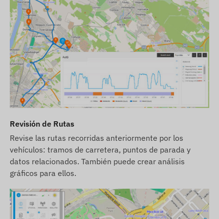
Para el funcionamiento normal del dispositivo, es
necesario un vínculo activo con los sistemas de
satélite de localización y las redes de operadores
móviles. Estos aseguran la recolección y
transmisión de datos, así como la comunicación
con el teléfono del propietario o, en caso de uso
de software de seguimiento, con el sistema
central de recolección y procesamiento de datos.
El dispositivo se comunica a través de las redes
de operadores móviles, con la ayuda de una
tarjeta SIM (intercambiable) colocada en él.
Revisión de Rutas
Revise las rutas recorridas anteriormente por los
Región de funcionamiento
vehículos: tramos de carretera, puntos de parada y
El dispositivo es compatible con redes GSM
datos relacionados. También puede crear análisis
operativas en las siguientes regiones:
gráficos para ellos.
2G: Mundial
Opciones de compra