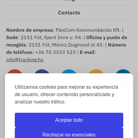
Contacto
Nombre de empresa
: FlexCom Kommunikációs Kft. |
Sede
: 2151 Fót, Szent Imre u. 94. |
Oficina y punto de
recogida
: 2151 Fót, Móricz Zsigmond út 45. |
Número
de teléfono
: +36 70 3333 525 |
E-mail
:
info@tracking.hu
Utilizamos cookies para mejorar su experiencia
de usuario, ofrecer contenido personalizado y
analizar nuestro tráfico.
Copyright © 2025 FlexCom Communications Ltd., Todos
los derechos reservados.
Aceptar todo
Español
/
Euro
Información sobre cookies
-
Política de devolución
-
Aviso legal
Rechazar no esenciales
-
Garantía y responsabilidad por defectos
-
Modelo de formulario