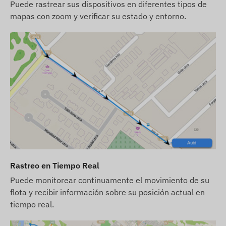
Puede rastrear sus dispositivos en diferentes tipos de
Alertas
mapas con zoom y verificar su estado y entorno.
Movimiento
Salida o llegada a un punto de interés con cerca
digital
Batería baja
Contenido del paquete
FLEXCOM FB224BK9005 rastreador GPS para
bicicletas
Cargador y cable de carga USB
Tornillos de seguridad y llave (cabezal)
Rastreo en Tiempo Real
Costo de la tarjeta SIM y licencia de software
Puede monitorear continuamente el movimiento de su
para computadora y móvil por un ano
flota y recibir información sobre su posición actual en
tiempo real.
Condiciones de uso