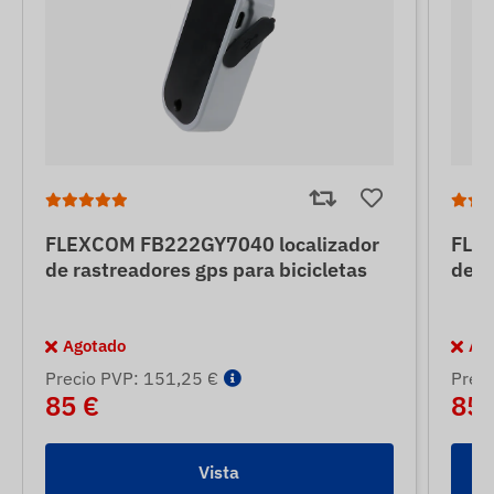
FLEXCOM FB222GY7040 localizador
FLEX
de rastreadores gps para bicicletas
de r
Agotado
Ag
Precio PVP: 151,25 €
Prec
85 €
85 
Vista