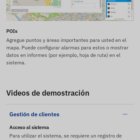
mayor cobertura y una comunicación de datos
más rápida.
Nos esforzamos por garantizar la actualización
POIs
continua y la precisión de los datos e imágenes
Agregue puntos y áreas importantes para usted en el
mostrados en el sitio web. Sin embargo, tenga en
mapa. Puede configurar alarmas para estos o mostrar
cuenta que el fabricante se reserva el derecho de
datos en informes (por ejemplo, hoja de ruta) en el
modificar las especificaciones del producto o el
sistema.
embalaje sin previo aviso. Por este motivo, la
apariencia real de los productos puede diferir
mínimamente de las imágenes mostradas. Nos
reservamos el derecho a los cambios del
Videos de demostración
fabricante con respecto a posibles discrepancias.
Gestión de clientes
Acceso al sistema
Para utilizar el sistema, se requiere un registro de