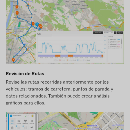
Para el funcionamiento normal del dispositivo, es
necesario un vínculo activo con los sistemas de
satélite de localización y las redes de operadores
móviles. Estos aseguran la recolección y
transmisión de datos, así como la comunicación
con el teléfono del propietario o, en caso de uso
de software de seguimiento, con el sistema
central de recolección y procesamiento de datos.
El dispositivo se comunica a través de las redes
de operadores móviles, con la ayuda de una
tarjeta SIM (intercambiable) colocada en él.
Revisión de Rutas
Revise las rutas recorridas anteriormente por los
Región de funcionamiento
vehículos: tramos de carretera, puntos de parada y
El dispositivo es compatible con redes GSM
datos relacionados. También puede crear análisis
operativas en las siguientes regiones:
gráficos para ellos.
2G: Mundial
Opciones de compra