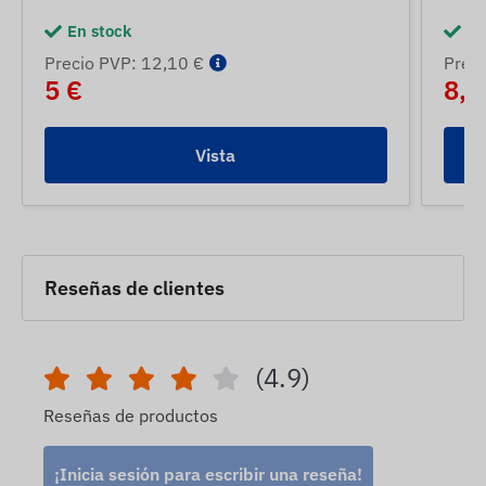
En stock
En
Precio PVP: 12,10 €
Preci
5 €
8,5
Vista
Reseñas de clientes
(4.9)
Reseñas de productos
¡Inicia sesión para escribir una reseña!