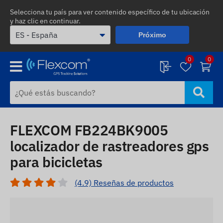
Selecciona tu país para ver contenido específico de tu ubicación
y haz clic en continuar.
Próximo
0
0
FLEXCOM FB224BK9005
localizador de rastreadores gps
para bicicletas
(4.9) Reseñas de productos