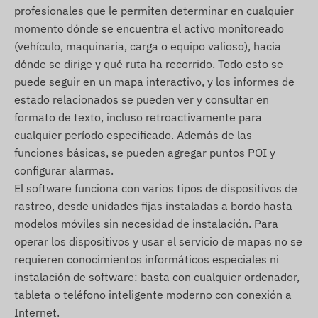
Mongolia, Montenegro, Montserrat, Países Bajos,
profesionales que le permiten determinar en cualquier
Nueva Zelanda, Macedonia del Norte, Noruega,
momento dónde se encuentra el activo monitoreado
Omán, Palestina, Paraguay, Perú, Filipinas,
(vehículo, maquinaria, carga o equipo valioso), hacia
Polonia, Portugal, Rumanía, Rusia, San Cristóbal y
dónde se dirige y qué ruta ha recorrido. Todo esto se
Nieves, Santa Lucía, San Vicente y las Granadinas,
puede seguir en un mapa interactivo, y los informes de
Serbia, Eslovaquia, Eslovenia, Sudáfrica, Espana,
estado relacionados se pueden ver y consultar en
Sri Lanka, Suecia, Suiza, Tailandia, Túnez, Turquía,
formato de texto, incluso retroactivamente para
Islas Turcas y Caicos, Ucrania, Emiratos Árabes
cualquier período especificado. Además de las
Unidos, Estados Unidos, Vietnam.
funciones básicas, se pueden agregar puntos POI y
Servicios, características
configurar alarmas.
El software funciona con varios tipos de dispositivos de
Compatibilidad con varios sistemas satelitales
rastreo, desde unidades fijas instaladas a bordo hasta
(GPS, GLONASS, GALILEO, BEIDOU)
modelos móviles sin necesidad de instalación. Para
Comunicación entre el dispositivo y su
operar los dispositivos y usar el servicio de mapas no se
propietario a través de redes GSM 2G, con la
requieren conocimientos informáticos especiales ni
ayuda de una tarjeta micro SIM
instalación de software: basta con cualquier ordenador,
tableta o teléfono inteligente moderno con conexión a
Configuración de funcionamiento, consulta de
Internet.
posición a través de software