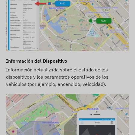
Este dispositivo no se comercializa por
separado sin tarjeta SIM y licencia de software.
El dispositivo se entrega listo para funcionar y
nosotros nos encargamos de su operación
continua, por lo que no tendrá que hacer nada al
respecto.
Información del Dispositivo
Si desea utilizar nuestro servicio de alertas SMS,
Información actualizada sobre el estado de los
compre también una tarjeta de crédito SMS en
dispositivos y los parámetros operativos de los
nuestra tienda en línea.
vehículos (por ejemplo, encendido, velocidad).
Otras informaciones
El dispositivo está protegido por una etiqueta de
seguridad, no se debe desarmar, ya que podría
danarlo y anular la garantía.
Si desea transferir el dispositivo a otra persona,
comuníquese con nuestro servicio de atención