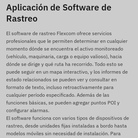
Aplicación de Software de
Para más detalles y datos específicos, consulte la
Rastreo
sección de Especificaciones. Las descripciones de
los servicios implementados por software que
El software de rastreo Flexcom ofrece servicios
amplían significativamente la funcionalidad del
profesionales que le permiten determinar en cualquier
dispositivo (por ejemplo, alertas adicionales,
momento dónde se encuentra el activo monitoreado
visualización y análisis de rutas en mapas,
(vehículo, maquinaria, carga o equipo valioso), hacia
creación de registros de viaje y otros informes,
dónde se dirige y qué ruta ha recorrido. Todo esto se
etc.) se encuentran en la descripción del software
puede seguir en un mapa interactivo, y los informes de
de seguimiento.
estado relacionados se pueden ver y consultar en
Contenido del paquete
formato de texto, incluso retroactivamente para
cualquier período especificado. Además de las
COBAN TK108B rastreador GPS magnético
funciones básicas, se pueden agregar puntos POI y
Cable de conexión
configurar alarmas.
Relé (para apagado remoto)
El software funciona con varios tipos de dispositivos de
Botón SOS
rastreo, desde unidades fijas instaladas a bordo hasta
modelos móviles sin necesidad de instalación. Para
Manual de instalación