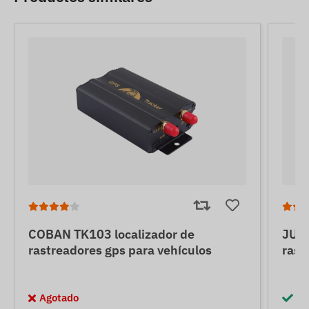
COBAN TK103 localizador de
JUNE
rastreadores gps para vehículos
rast
Agotado
En