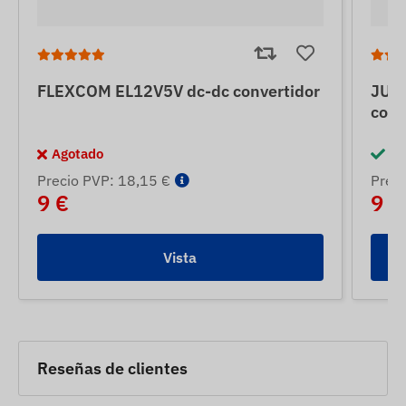
FLEXCOM EL12V5V dc-dc convertidor
JUN
conv
Agotado
En
Precio PVP: 18,15 €
Preci
9 €
9 €
Vista
Reseñas de clientes