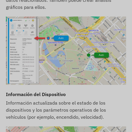
eliminación progresiva de la tecnología 2G ya está
gráficos para ellos.
en marcha.
Nuestro consejo:
Si busca una
solución segura y a largo plazo para uso
internacional, le recomendamos elegir nuestros
dispositivos modernos
4G (LTE)
, que ofrecen
mayor cobertura y una comunicación de datos
más rápida.
Nos esforzamos por garantizar la actualización
continua y la precisión de los datos e imágenes
mostrados en el sitio web. Sin embargo, tenga en
cuenta que el fabricante se reserva el derecho de
modificar las especificaciones del producto o el
Información del Dispositivo
embalaje sin previo aviso. Por este motivo, la
Información actualizada sobre el estado de los
apariencia real de los productos puede diferir
dispositivos y los parámetros operativos de los
mínimamente de las imágenes mostradas. Nos
vehículos (por ejemplo, encendido, velocidad).
reservamos el derecho a los cambios del
fabricante con respecto a posibles discrepancias.