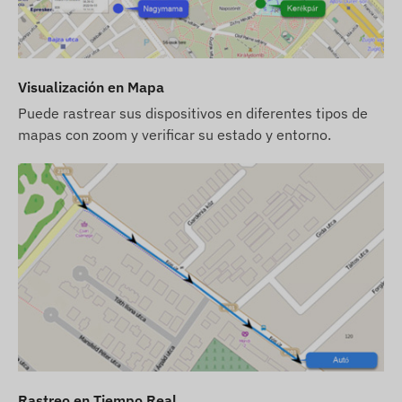
2G: Mundial
Opciones de compra
Visualización en Mapa
Si compra solo el dispositivo (sin suscripción de
software), se entregará con la configuración de
Puede rastrear sus dispositivos en diferentes tipos de
fábrica. Usted será responsable de la tarjeta
mapas con zoom y verificar su estado y entorno.
SIM necesaria para el funcionamiento, sus
configuraciones y su mantenimiento (recarga,
verificación de datos anual).
Si compra una suscripción de software junto con
el dispositivo pero sin tarjeta SIM, el dispositivo
se entregará registrado en nuestro software y
listo para funcionar. Sin embargo, la adquisición,
configuración y mantenimiento de la tarjeta SIM
seguirán siendo su responsabilidad.
Si compra el dispositivo, la suscripción de
software y la tarjeta SIM de nosotros, el
Rastreo en Tiempo Real