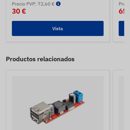
Precio PVP: 72,60 €
Prec
30 €
65 
Vista
Productos relacionados