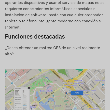
operar los dispositivos y usar el servicio de mapas no se
Condiciones de uso
requieren conocimientos informáticos especiales ni
instalación de software: basta con cualquier ordenador,
Para el funcionamiento normal del dispositivo, es
tableta o teléfono inteligente moderno con conexión a
necesario un vínculo activo con los sistemas de
Internet.
satélite de localización y las redes de operadores
móviles. Estos aseguran la recolección y
Funciones destacadas
transmisión de datos, así como la comunicación
con el teléfono del propietario o, en caso de uso
¿Desea obtener un rastreo GPS de un nivel realmente
de software de seguimiento, con el sistema
alto?
central de recolección y procesamiento de datos.
El dispositivo se comunica a través de las redes
de operadores móviles, con la ayuda de una
tarjeta SIM (intercambiable) colocada en él.
Región de funcionamiento
El dispositivo es compatible con redes GSM
operativas en las siguientes regiones: