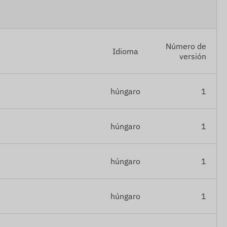
Número de
Idioma
versión
húngaro
1
húngaro
1
húngaro
1
húngaro
1