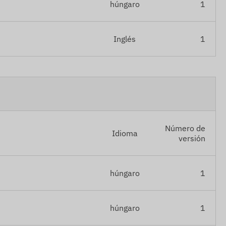
húngaro
1
Inglés
1
Número de
Idioma
versión
húngaro
1
húngaro
1