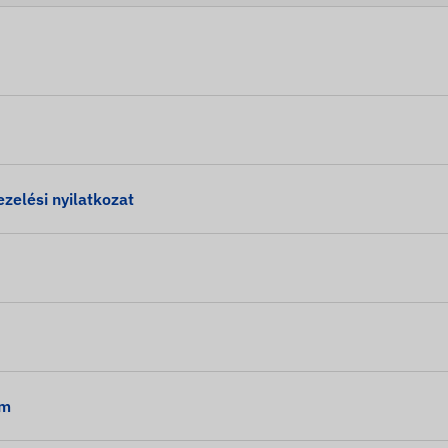
elési nyilatkozat
em