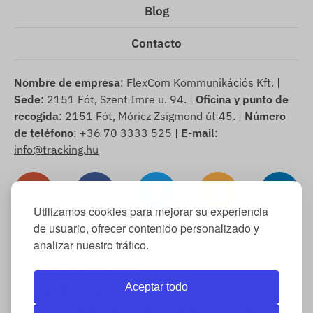
Blog
Contacto
Nombre de empresa
: FlexCom Kommunikációs Kft. |
Sede
: 2151 Fót, Szent Imre u. 94. |
Oficina y punto de
recogida
: 2151 Fót, Móricz Zsigmond út 45. |
Número
de teléfono
: +36 70 3333 525 |
E-mail
:
info@tracking.hu
Utilizamos cookies para mejorar su experiencia
de usuario, ofrecer contenido personalizado y
analizar nuestro tráfico.
Copyright © 2025 FlexCom Communications Ltd., Todos
los derechos reservados.
Aceptar todo
Español
/
Euro
Información sobre cookies
-
Política de devolución
-
Aviso legal