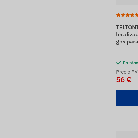
TELTONI
localiza
gps para
En sto
Precio PV
56 €