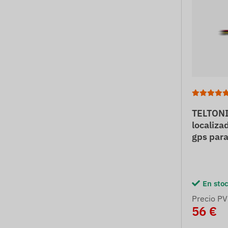
TELTONI
localiza
gps para
En sto
Precio PV
56 €