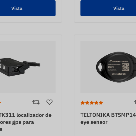
Vista
Vista
K311 localizador de
TELTONIKA BTSMP1
ores gps para
eye sensor
s