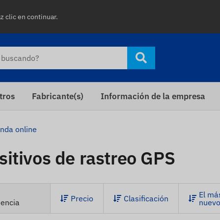
z clic en continuar.
tros
Fabricante(s)
Información de la empresa
enda online
sitivos de rastreo GPS
El má
Precio
Clasificación
dencia
nuev