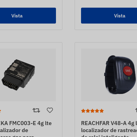
Vista
Vista
KA FMC003-E 4g lte
REACHFAR V48-A 4g l
alizador de
localizador de rastre