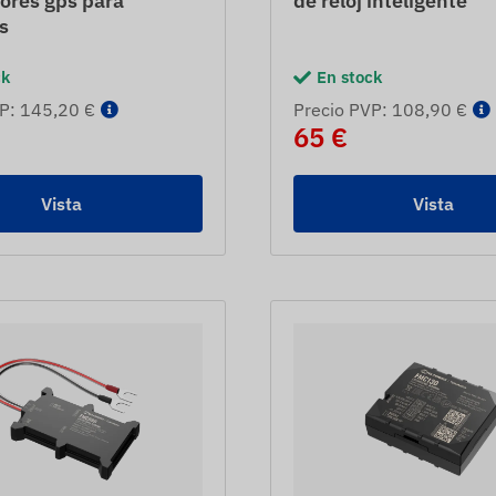
ores gps para
de reloj inteligente
s
ck
En stock
P: 145,20 €
Precio PVP: 108,90 €
65 €
Vista
Vista