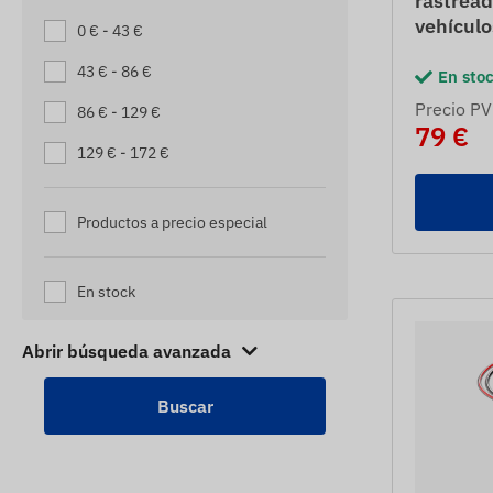
rastread
SEGUIDORES DE MÁQUINAS
vehículo
0 € - 43 €
SEGUIDORES DE MONTACARGAS
43 € - 86 €
En sto
SEGUIDORES DE MOTOS
Precio PV
86 € - 129 €
SEGUIDORES DE PALETS
79 €
129 € - 172 €
SEGUIDORES DE PASTOR
ELÉCTRICO
SEGUIDORES DE PERSONAS
Productos a precio especial
MAYORES
SEGUIDORES DE REMOLQUES
En stock
SEGUIDORES DE REMOLQUES
Abrir búsqueda avanzada