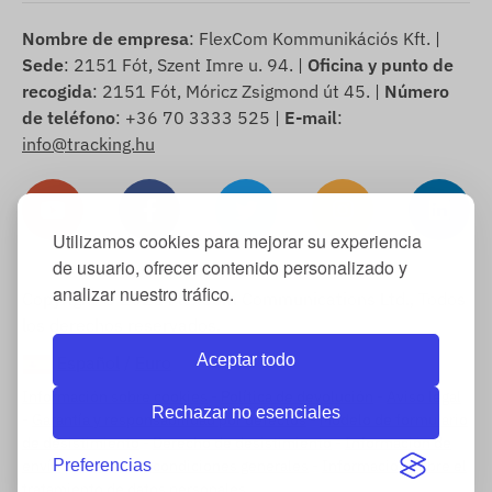
Nombre de empresa
: FlexCom Kommunikációs Kft. |
Sede
: 2151 Fót, Szent Imre u. 94. |
Oficina y punto de
recogida
: 2151 Fót, Móricz Zsigmond út 45. |
Número
de teléfono
: +36 70 3333 525 |
E-mail
:
info@tracking.hu
Utilizamos cookies para mejorar su experiencia
de usuario, ofrecer contenido personalizado y
analizar nuestro tráfico.
Copyright © 2025 FlexCom Communications Ltd., Todos
los derechos reservados.
Aceptar todo
Español
/
Euro
Información sobre cookies
-
Política de devolución
-
Aviso legal
Rechazar no esenciales
-
Garantía y responsabilidad por defectos
-
Modelo de formulario
de desistimiento
-
Derecho de desistimiento
-
Información de
envío
-
Términos y condiciones generales
-
Información sobre el
Preferencias
tratamiento de datos personales