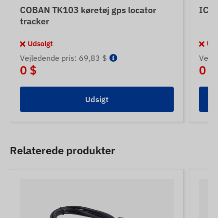
COBAN TK103 køretøj gps locator
ICAR
tracker
Udsolgt
Uds
Vejledende pris: 69,83 $
Vejle
0 $
0 $
Udsigt
Relaterede produkter