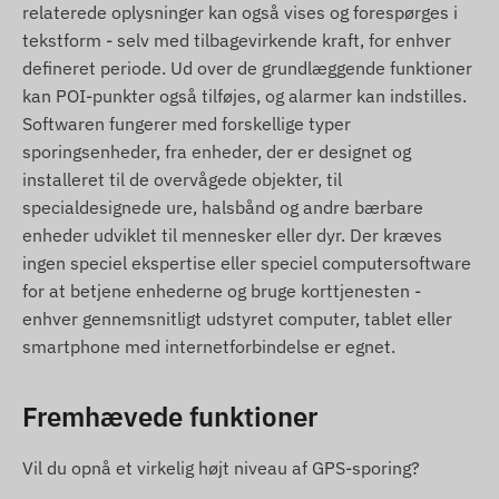
rapporter) findes i beskrivelsen af
relaterede oplysninger kan også vises og forespørges i
sporingssoftwaren.
tekstform - selv med tilbagevirkende kraft, for enhver
defineret periode. Ud over de grundlæggende funktioner
Pakkens indhold
kan POI-punkter også tilføjes, og alarmer kan indstilles.
Softwaren fungerer med forskellige typer
TELTONIKA FMM00A-M1 4g lte obd2 koretojs
sporingsenheder, fra enheder, der er designet og
gps-tracker
installeret til de overvågede objekter, til
Installationsvejledning
specialdesignede ure, halsbånd og andre bærbare
enheder udviklet til mennesker eller dyr. Der kræves
Brugsbetingelser
ingen speciel ekspertise eller speciel computersoftware
For normal drift kraver enheden en aktiv
for at betjene enhederne og bruge korttjenesten -
forbindelse med satellitpositioneringssystemer og
enhver gennemsnitligt udstyret computer, tablet eller
mobilnetvark. Disse sikrer dataindsamling og
smartphone med internetforbindelse er egnet.
transmission samt kommunikation med ejerens
telefon eller sporingssoftware via centrale
Fremhævede funktioner
dataindsamlings- og behandlingssystemer.
Enheden kommunikerer via mobilnetvark ved hjalp
Vil du opnå et virkelig højt niveau af GPS-sporing?
af det indbyggede (udskiftelige) SIM-kort.