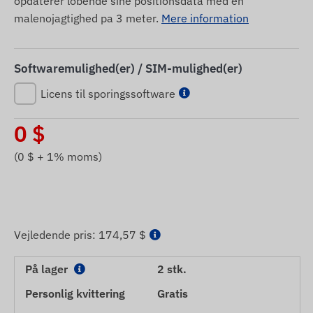
opdaterer lobende sine positionsdata med en
malenojagtighed pa 3 meter.
Mere information
Softwaremulighed(er) / SIM-mulighed(er)
Licens til sporingssoftware
0
$
(
0
$ + 1% moms)
Vejledende pris:
174,57 $
På lager
2 stk.
Personlig kvittering
Gratis