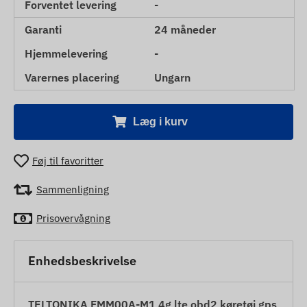
Forventet levering
-
Garanti
24 måneder
Hjemmelevering
-
Varernes placering
Ungarn
Læg i kurv
Føj til favoritter
Sammenligning
Prisovervågning
Enhedsbeskrivelse
TELTONIKA FMM00A-M1 4g lte obd2 køretøj gps