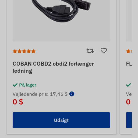
COBAN COBD2 obdi2 forlænger
FLE
ledning
På lager
På
Vejledende pris: 17,46 $
Vejle
0 $
0 $
Udsigt