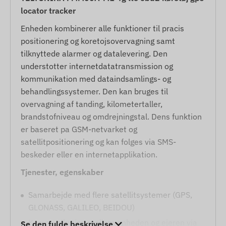
locator tracker
Enheden kombinerer alle funktioner til pracis
positionering og koretojsovervagning samt
tilknyttede alarmer og datalevering. Den
understotter internetdatatransmission og
kommunikation med dataindsamlings- og
behandlingssystemer. Den kan bruges til
overvagning af tanding, kilometertaller,
brandstofniveau og omdrejningstal. Dens funktion
er baseret pa GSM-netvarket og
satellitpositionering og kan folges via SMS-
beskeder eller en internetapplikation.
Tjenester, egenskaber
Samarbejde med flere satellitsystemer (GPS,
GLONASS, GALILEO, BEIDOU)
Kommunikation mellem enheden og ejeren via
Se den fulde beskrivelse