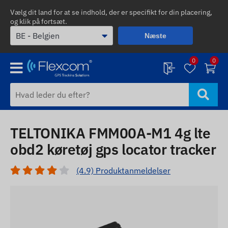
Vælg dit land for at se indhold, der er specifikt for din placering,
og klik på fortsæt.
Næste
0
0
TELTONIKA FMM00A-M1 4g lte
obd2 køretøj gps locator tracker
(4.9) Produktanmeldelser