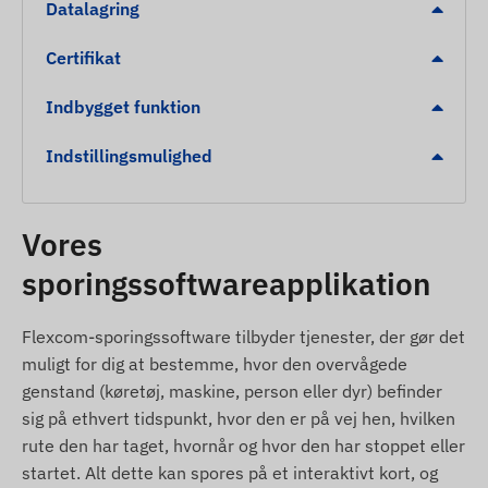
Datalagring
Automatisk skift mellem sove- og vagetilstande
(hvis aktiveret)
Certifikat
Kontinuerlig drift
Indbygget funktion
Advarsler
Indstillingsmulighed
Bevagelse
Bugsering
Vores
Tanding
sporingssoftwareapplikation
Fjernelse
Forladelse af POI digitalt hegn, ankomst
Flexcom-sporingssoftware tilbyder tjenester, der gør det
Yderligere, detaljerede og kvantitative data kan
muligt for dig at bestemme, hvor den overvågede
ses i afsnittet Specifikationer. Tjenester, der
genstand (køretøj, maskine, person eller dyr) befinder
betydeligt udvider enhedens funktionalitet via
sig på ethvert tidspunkt, hvor den er på vej hen, hvilken
software (f.eks. yderligere alarmer, rutevisning pa
rute den har taget, hvornår og hvor den har stoppet eller
kort og diagramanalyse, koreboger og andre
startet. Alt dette kan spores på et interaktivt kort, og