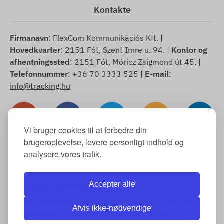
Kontakte
Firmanavn
: FlexCom Kommunikációs Kft. |
Hovedkvarter
: 2151 Fót, Szent Imre u. 94. |
Kontor og
afhentningssted
: 2151 Fót, Móricz Zsigmond út 45. |
Telefonnummer
: +36 70 3333 525 |
E-mail
:
info@tracking.hu
Vi bruger cookies til at forbedre din
brugeroplevelse, levere personligt indhold og
analysere vores trafik.
Ophavsret © 2025 FlexCom Communications Ltd., Alle
rettigheder forbeholdes.
Accepter alle
Dansk
/
Amerikanske dollar
Cookie-meddelelse
-
Returpolitik
-
Impressum
-
Garanti og
Afvis ikke-nødvendige
reklamationsret
-
Eksempel på fortrydelsesformular
-
Fortrydelsesret
-
Leveringsinformation
-
Almindelige