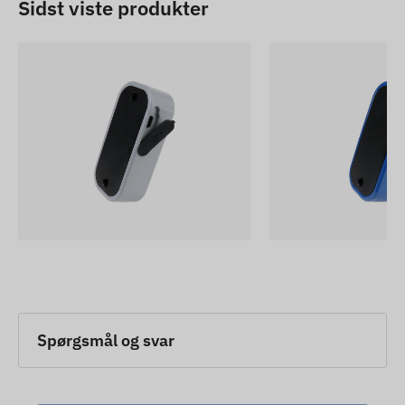
Sidst viste produkter
hjemmesiden. Bemærk dog venligst, at
producenten forbeholder sig retten til at ændre
produktspecifikationer eller emballage uden
forudgående varsel. Derfor kan produkternes
faktiske udseende afvige minimalt fra de viste
billeder. Vi forbeholder os retten til
producentændringer vedrørende eventuelle
uoverensstemmelser.
Spørgsmål og svar