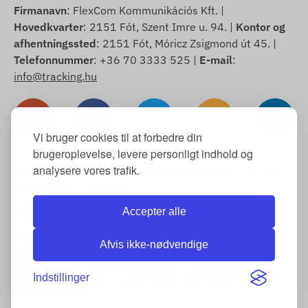
Firmanavn
: FlexCom Kommunikációs Kft. |
Hovedkvarter
: 2151 Fót, Szent Imre u. 94. |
Kontor og
afhentningssted
: 2151 Fót, Móricz Zsigmond út 45. |
Telefonnummer
: +36 70 3333 525 |
E-mail
:
info@tracking.hu
Vi bruger cookies til at forbedre din
brugeroplevelse, levere personligt indhold og
analysere vores trafik.
Ophavsret © 2025 FlexCom Communications Ltd., Alle
rettigheder forbeholdes.
Accepter alle
Dansk
/
Amerikanske dollar
Cookie-meddelelse
-
Returpolitik
-
Impressum
-
Garanti og
Afvis ikke-nødvendige
reklamationsret
-
Eksempel på fortrydelsesformular
-
Fortrydelsesret
-
Leveringsinformation
-
Almindelige
Indstillinger
forretningsbetingelser
-
Oplysning om behandling af
personoplysninger