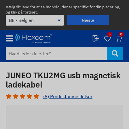
Vælg dit land for at se indhold, der er specifikt for din placering,
og klik på fortsæt.
Næste
0
0
JUNEO TKU2MG usb magnetisk
ladekabel
(5) Produktanmeldelser