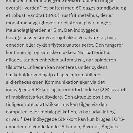
Enheden har et indbygget SIM-kort, der kan bruges
overalt i verden*, et batteri med 60 dages standbytid og
et robust, vandtat (IP65), rustfrit metalhus, der er
modstandsdygtigt over for eksterne pavirkninger.
Malenojagtigheden er 5 m. Den indbyggede
bevagelsessensor giver ojeblikkelige advarsler, hvis
enheden eller cyklen flyttes uautoriseret. Den fungerer
kontinuerligt og kan ikke slukkes. Nar batteriet er
afladet, tandes enheden automatisk, nar opladeren
tilsluttes. Enheden kan monteres under cyklens
flaskeholder ved hjalp af specialfremstillede
sikkerhedsskruer. Kommunikation sker via det
indbyggede SIM-kort og internetforbindelse (2G) leveret
af mobilnetvarksudbydere. Den aktuelle position,
tidligere rute, statistikker mv. kan tilgas via den
computer- eller mobilapplikation, vi har udviklet og
driver. * Det indbyggede SIM-kort kan kun bruges i GPS-
enheder i folgende lande: Albanien, Algeriet, Anguilla,