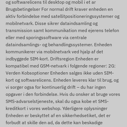
og softwarelicens til desktop og mobil i et ar
Brugsbetingelser For normal drift kraver enheden en
aktiv forbindelse med satellitpositioneringssystemer og
mobilnetvark. Disse sikrer dataindsamling og
transmission samt kommunikation med ejerens telefon
eller med sporingssoftware via centrale
dataindsamlings- og behandlingssystemer. Enheden
kommunikerer via mobilnetvark ved hjalp af det
indbyggede SIM-kort. Driftsregion Enheden er
kompatibel med GSM-netvark i folgende regioner: 2G:
Verden Kobsoptioner Enheden salges ikke uden SIM-
kort og softwarelicens. Enheden leveres klar til brug, og
vi sorger ogsa for kontinuerlig drift – du har ingen
opgaver i den forbindelse. Hvis du onsker at bruge vores
SMS-advarselstjeneste, skal du ogsa kobe et SMS-
kreditkort i vores webshop. Yderligere oplysninger
Enheden er beskyttet af en sikkerhedsetiket, det er
forbudt at skille den ad, da dette kan beskadige