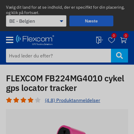
Vælg dit land for at se indhold, der er specifikt for din placering,
og klik på fortsæt.
Næste
0
0
FLEXCOM FB224MG4010 cykel
gps locator tracker
(4.8) Produktanmeldelser