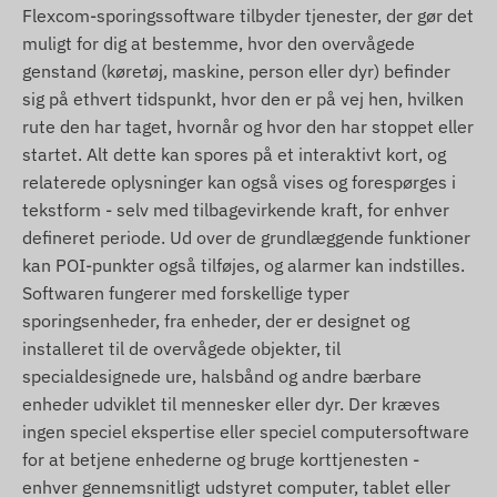
Flexcom-sporingssoftware tilbyder tjenester, der gør det
muligt for dig at bestemme, hvor den overvågede
genstand (køretøj, maskine, person eller dyr) befinder
sig på ethvert tidspunkt, hvor den er på vej hen, hvilken
rute den har taget, hvornår og hvor den har stoppet eller
startet. Alt dette kan spores på et interaktivt kort, og
relaterede oplysninger kan også vises og forespørges i
tekstform - selv med tilbagevirkende kraft, for enhver
defineret periode. Ud over de grundlæggende funktioner
kan POI-punkter også tilføjes, og alarmer kan indstilles.
Softwaren fungerer med forskellige typer
sporingsenheder, fra enheder, der er designet og
installeret til de overvågede objekter, til
specialdesignede ure, halsbånd og andre bærbare
enheder udviklet til mennesker eller dyr. Der kræves
ingen speciel ekspertise eller speciel computersoftware
for at betjene enhederne og bruge korttjenesten -
enhver gennemsnitligt udstyret computer, tablet eller