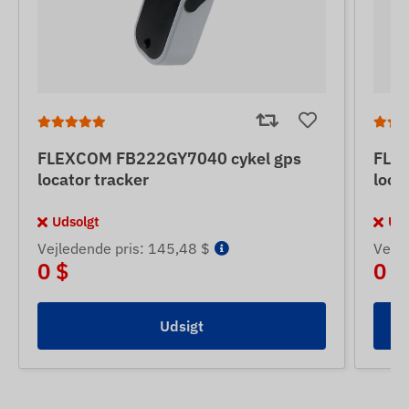
FLEXCOM FB222GY7040 cykel gps
FLE
locator tracker
loca
Udsolgt
Uds
Vejledende pris: 145,48 $
Vejle
0 $
0 $
Udsigt