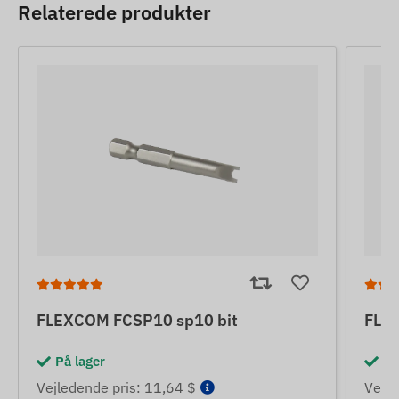
Relaterede produkter
FLEXCOM FCSP10 sp10 bit
FLE
På lager
På
Vejledende pris: 11,64 $
Vejle