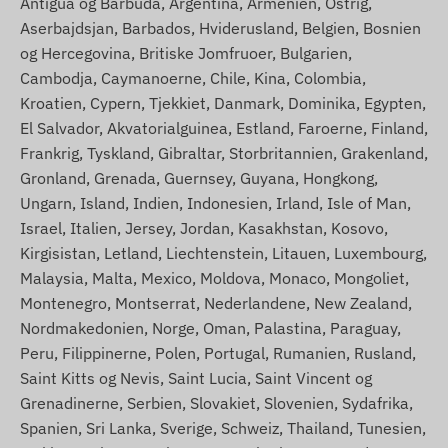
Antigua og Barbuda, Argentina, Armenien, Ostrig,
Aserbajdsjan, Barbados, Hviderusland, Belgien, Bosnien
og Hercegovina, Britiske Jomfruoer, Bulgarien,
Cambodja, Caymanoerne, Chile, Kina, Colombia,
Kroatien, Cypern, Tjekkiet, Danmark, Dominika, Egypten,
El Salvador, Akvatorialguinea, Estland, Faroerne, Finland,
Frankrig, Tyskland, Gibraltar, Storbritannien, Grakenland,
Gronland, Grenada, Guernsey, Guyana, Hongkong,
Ungarn, Island, Indien, Indonesien, Irland, Isle of Man,
Israel, Italien, Jersey, Jordan, Kasakhstan, Kosovo,
Kirgisistan, Letland, Liechtenstein, Litauen, Luxembourg,
Malaysia, Malta, Mexico, Moldova, Monaco, Mongoliet,
Montenegro, Montserrat, Nederlandene, New Zealand,
Nordmakedonien, Norge, Oman, Palastina, Paraguay,
Peru, Filippinerne, Polen, Portugal, Rumanien, Rusland,
Saint Kitts og Nevis, Saint Lucia, Saint Vincent og
Grenadinerne, Serbien, Slovakiet, Slovenien, Sydafrika,
Spanien, Sri Lanka, Sverige, Schweiz, Thailand, Tunesien,