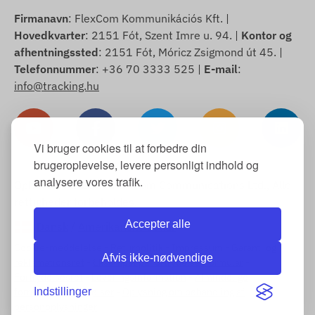
Firmanavn
: FlexCom Kommunikációs Kft. |
Hovedkvarter
: 2151 Fót, Szent Imre u. 94. |
Kontor og
afhentningssted
: 2151 Fót, Móricz Zsigmond út 45. |
Telefonnummer
: +36 70 3333 525 |
E-mail
:
info@tracking.hu
Vi bruger cookies til at forbedre din
brugeroplevelse, levere personligt indhold og
analysere vores trafik.
Ophavsret © 2025 FlexCom Communications Ltd., Alle
rettigheder forbeholdes.
Accepter alle
Dansk
/
Amerikanske dollar
Cookie-meddelelse
-
Returpolitik
-
Impressum
-
Garanti og
Afvis ikke-nødvendige
reklamationsret
-
Eksempel på fortrydelsesformular
-
Fortrydelsesret
-
Leveringsinformation
-
Almindelige
Indstillinger
forretningsbetingelser
-
Oplysning om behandling af
personoplysninger