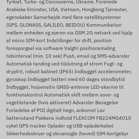
Tyrkiet, Turks- og Caicosoerne, Ukraine, Forenede
Arabiske Emirater, USA, Vietnam, Hongkong Tjenester,
egenskaber Samarbejde med flere satellitsystemer
(GPS, GLONASS, GALILEO, BEIDOU) Kommunikation
mellem enheden og ejeren via GSM 2G netvark ved hjalp
af micro SIM-kort Indstillinger for drift, position
foresporgsel via software Valgfri positionsmaling
tidsinterval (min. 10 sek) Push, email og SMS-advarsler
Automatisk tanding ved tilslutning af strom Fugt- og
drypfrit, robust kabinet (IP65) Indbygget accelerometer,
gyroskop Indbygget batteri med 60 dages standbytid
Indbygget, hojsensitiv GNSS-antenne LED-skarme til
funktionskontrol Automatisk skift mellem sove- og
vagetilstande (hvis aktiveret) Advarsler Bevagelse
Forladelse af POI digitalt hegn, ankomst Lav
batteristand Pakkens indhold FLEXCOM FB224MG4010
cykel GPS-tracker Oplader og USB-opladerkabel
Sikkerhedsskruer og skruenogle (hoved) SIM-kortgebyr