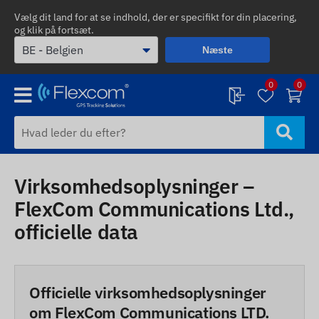
Vælg dit land for at se indhold, der er specifikt for din placering,
og klik på fortsæt.
Næste
0
0
Virksomhedsoplysninger –
FlexCom Communications Ltd.,
officielle data
Officielle virksomhedsoplysninger
om FlexCom Communications LTD.