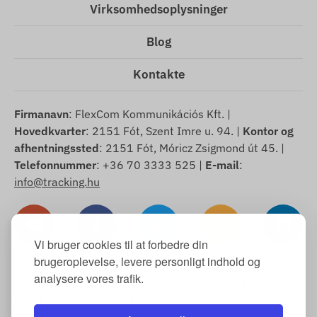
Virksomhedsoplysninger
Blog
Kontakte
Firmanavn
: FlexCom Kommunikációs Kft. |
Hovedkvarter
: 2151 Fót, Szent Imre u. 94. |
Kontor og
afhentningssted
: 2151 Fót, Móricz Zsigmond út 45. |
Telefonnummer
: +36 70 3333 525 |
E-mail
:
info@tracking.hu
Vi bruger cookies til at forbedre din
brugeroplevelse, levere personligt indhold og
analysere vores trafik.
Ophavsret © 2025 FlexCom Communications Ltd., Alle
rettigheder forbeholdes.