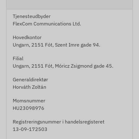
Tjenesteudbyder
FlexCom Communications Ltd.
Hovedkontor
Ungarn, 2151 Fót, Szent Imre gade 94.
Filial
Ungarn, 2151 Fót, Móricz Zsigmond gade 45.
Generaldirektør
Horváth Zoltán
Momsnummer
HU23098976
Registreringsnummer i handelsregisteret
13-09-172503