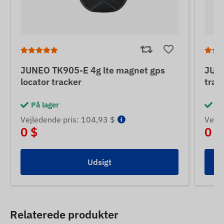
JUNEO TK905-E 4g lte magnet gps
JUNE
locator tracker
trac
På lager
På
Vejledende pris: 104,93 $
Vejle
0 $
0 $
Udsigt
Relaterede produkter