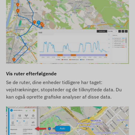
forudgående varsel. Derfor kan produkternes
faktiske udseende afvige minimalt fra de viste
billeder. Vi forbeholder os retten til
producentændringer vedrørende eventuelle
uoverensstemmelser.
Vis ruter efterfølgende
Se de ruter, dine enheder tidligere har taget:
vejstrækninger, stopsteder og de tilknyttede data. Du
kan også oprette grafiske analyser af disse data.