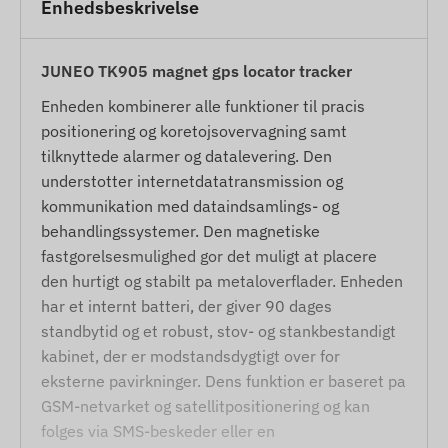
Enhedsbeskrivelse
JUNEO TK905 magnet gps locator tracker
Enheden kombinerer alle funktioner til pracis
positionering og koretojsovervagning samt
tilknyttede alarmer og datalevering. Den
understotter internetdatatransmission og
kommunikation med dataindsamlings- og
behandlingssystemer. Den magnetiske
fastgorelsesmulighed gor det muligt at placere
den hurtigt og stabilt pa metaloverflader. Enheden
har et internt batteri, der giver 90 dages
standbytid og et robust, stov- og stankbestandigt
kabinet, der er modstandsdygtigt over for
eksterne pavirkninger. Dens funktion er baseret pa
GSM-netvarket og satellitpositionering og kan
folges via SMS-beskeder eller en