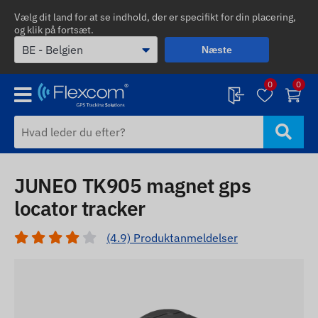
Vælg dit land for at se indhold, der er specifikt for din placering,
og klik på fortsæt.
Næste
0
0
JUNEO TK905 magnet gps
locator tracker
(4.9) Produktanmeldelser