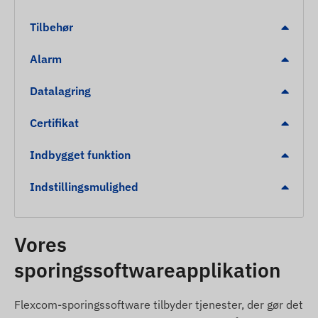
Tilbehør
Bevagelse
Lav batteristand
Alarm
Hastighedsoverskridelse
Datalagring
Forladelse af POI digitalt hegn, ankomst
Certifikat
Pakkens indhold
Indbygget funktion
TKSTAR TK905 magnetisk GPS-tracker
USB-opladerkabel
Indstillingsmulighed
Installationsvejledning
SIM-nal
Vores
SIM-adapter
Baretaske
sporingssoftwareapplikation
Brugsbetingelser
Flexcom-sporingssoftware tilbyder tjenester, der gør det