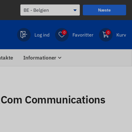
Næste
0
0
Log ind
Favoritter
Kurv
takte
Informationer
exCom Communications