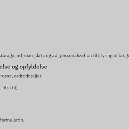
torage, ad_user_data og ad_personalization til styring af bru
lse og opfyldelse
esse, ordredetaljer.
litra b)).
tformularen.