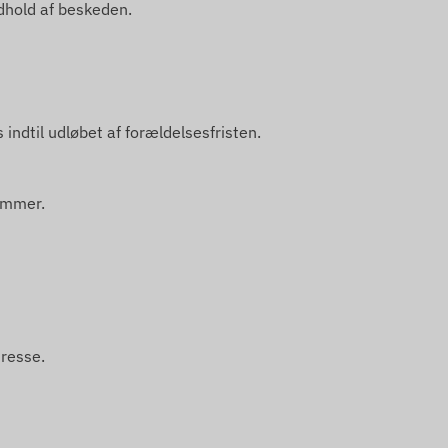
dhold af beskeden.
s indtil udløbet af forældelsesfristen.
ummer.
resse.