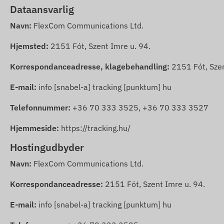
Dataansvarlig
Navn:
FlexCom Communications Ltd.
Hjemsted:
2151 Fót, Szent Imre u. 94.
Korrespondanceadresse, klagebehandling:
2151 Fót, Szen
E-mail:
info [snabel-a] tracking [punktum] hu
Telefonnummer:
+36 70 333 3525, +36 70 333 3527
Hjemmeside:
https://tracking.hu/
Hostingudbyder
Navn:
FlexCom Communications Ltd.
Korrespondanceadresse:
2151 Fót, Szent Imre u. 94.
E-mail:
info [snabel-a] tracking [punktum] hu