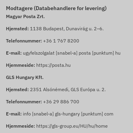
Modtagere (Databehandlere for levering)
Magyar Posta Zrt.
Hjemsted:
1138 Budapest, Dunavirág u. 2–6.
Telefonnummer:
+36 1 767 8200
E-mail:
ugyfelszolgalat [snabel-a] posta [punktum] hu
Hjemmeside:
https://posta.hu
GLS Hungary Kft.
Hjemsted:
2351 Alsónémedi, GLS Európa u. 2.
Telefonnummer:
+36 29 886 700
E-mail:
info [snabel-a] gls-hungary [punktum] com
Hjemmeside:
https://gls-group.eu/HU/hu/home