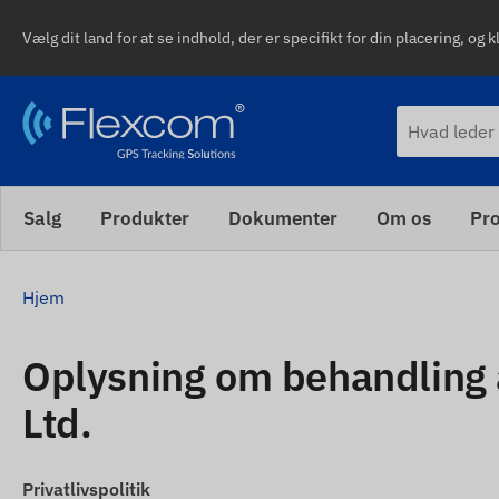
Vælg dit land for at se indhold, der er specifikt for din placering, og k
Salg
Produkter
Dokumenter
Om os
Pro
Hjem
Oplysning om behandling
Ltd.
Privatlivspolitik