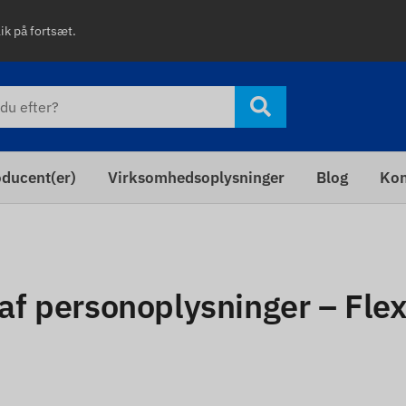
lik på fortsæt.
ducent(er)
Virksomhedsoplysninger
Blog
Kon
 af personoplysninger – Fl