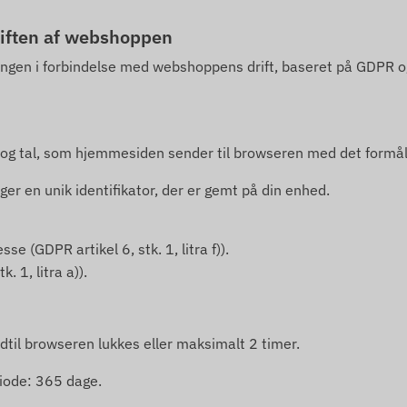
riften af webshoppen
ngen i forbindelse med webshoppens drift, baseret på GDPR og 
 tal, som hjemmesiden sender til browseren med det formål at h
er en unik identifikator, der er gemt på din enhed.
se (GDPR artikel 6, stk. 1, litra f)).
 1, litra a)).
til browseren lukkes eller maksimalt 2 timer.
iode: 365 dage.