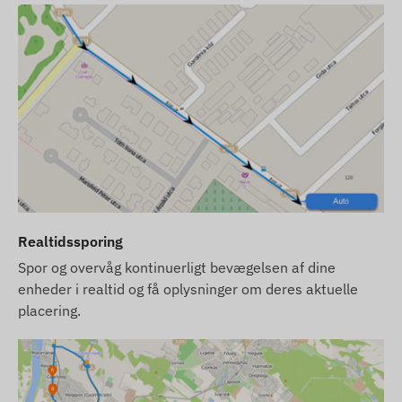
efter en langsigtet og pålidelig løsning til
international brug, anbefaler vi at vælge vores
moderne
4G (LTE)
-enheder, som giver bedre
dækning og hurtigere datakommunikation.
Vi bestræber os på løbende at opdatere og sikre
nøjagtigheden af data og billeder vist på
hjemmesiden. Bemærk dog venligst, at
producenten forbeholder sig retten til at ændre
produktspecifikationer eller emballage uden
forudgående varsel. Derfor kan produkternes
Realtidssporing
faktiske udseende afvige minimalt fra de viste
Spor og overvåg kontinuerligt bevægelsen af dine
billeder. Vi forbeholder os retten til
enheder i realtid og få oplysninger om deres aktuelle
producentændringer vedrørende eventuelle
placering.
uoverensstemmelser.