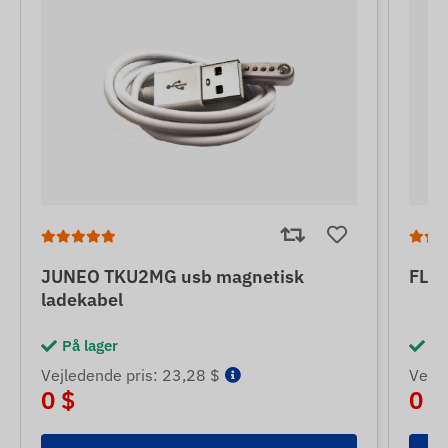
JUNEO TKU2MG usb magnetisk
FLE
ladekabel
På lager
På
Vejledende pris: 23,28 $
Vejle
0 $
0 $