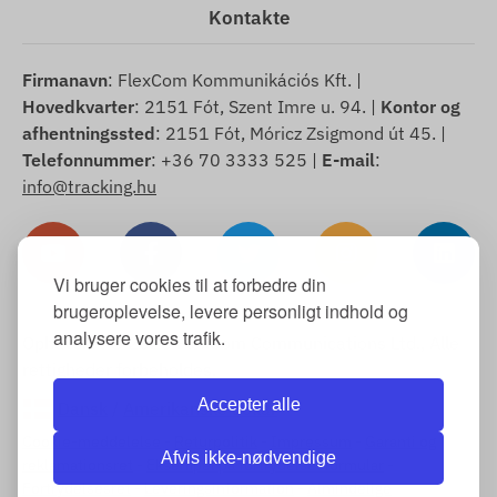
Kontakte
Firmanavn
: FlexCom Kommunikációs Kft. |
Hovedkvarter
: 2151 Fót, Szent Imre u. 94. |
Kontor og
afhentningssted
: 2151 Fót, Móricz Zsigmond út 45. |
Telefonnummer
: +36 70 3333 525 |
E-mail
:
info@tracking.hu
Vi bruger cookies til at forbedre din
brugeroplevelse, levere personligt indhold og
analysere vores trafik.
Ophavsret © 2025 FlexCom Communications Ltd., Alle
rettigheder forbeholdes.
Accepter alle
Dansk
/
Amerikanske dollar
Cookie-meddelelse
-
Returpolitik
-
Impressum
-
Garanti og
Afvis ikke-nødvendige
reklamationsret
-
Eksempel på fortrydelsesformular
-
Fortrydelsesret
-
Leveringsinformation
-
Almindelige