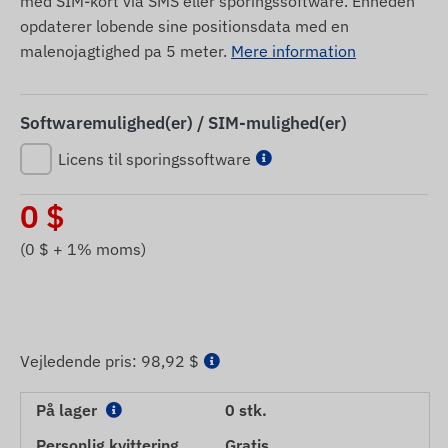
med SIM-kort via SMS eller sporingssoftware. Enheden
opdaterer lobende sine positionsdata med en
malenojagtighed pa 5 meter.
Mere information
Softwaremulighed(er) / SIM-mulighed(er)
Licens til sporingssoftware
0
$
(
0
$ + 1% moms)
Vejledende pris:
98,92 $
På lager
0 stk.
Personlig kvittering
Gratis