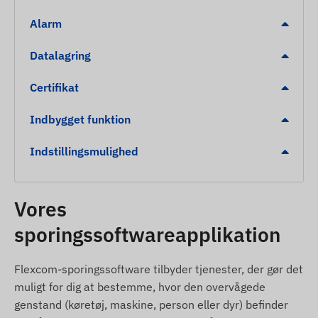
Alarm
TKSTAR TK911 halsband GPS-tracker til dyr
USB opladerkabel med docking
Datalagring
Skruetrakker
Certifikat
Installationsvejledning
Halsband
Indbygget funktion
Brugsbetingelser
Indstillingsmulighed
For normal drift kraver enheden en aktiv
forbindelse med satellitpositioneringssystemer og
Vores
mobilnetvark. Disse sikrer dataindsamling og
transmission samt kommunikation med ejerens
sporingssoftwareapplikation
telefon eller sporingssoftware via centrale
dataindsamlings- og behandlingssystemer.
Flexcom-sporingssoftware tilbyder tjenester, der gør det
Enheden kommunikerer via mobilnetvark ved hjalp
muligt for dig at bestemme, hvor den overvågede
af det indbyggede (udskiftelige) SIM-kort.
genstand (køretøj, maskine, person eller dyr) befinder