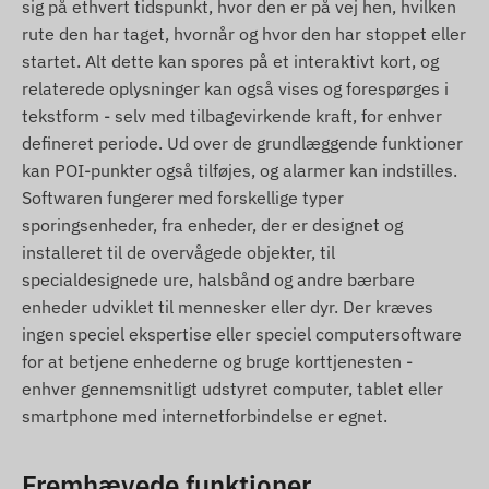
Driftsregion
sig på ethvert tidspunkt, hvor den er på vej hen, hvilken
rute den har taget, hvornår og hvor den har stoppet eller
Enheden er kompatibel med GSM-netvark i
startet. Alt dette kan spores på et interaktivt kort, og
folgende regioner:
relaterede oplysninger kan også vises og forespørges i
tekstform - selv med tilbagevirkende kraft, for enhver
2G: Verden
defineret periode. Ud over de grundlæggende funktioner
Kobsoptioner
kan POI-punkter også tilføjes, og alarmer kan indstilles.
Softwaren fungerer med forskellige typer
Hvis du kun kober enheden (uden
sporingsenheder, fra enheder, der er designet og
softwareabonnement), leveres den med
installeret til de overvågede objekter, til
fabriksindstillingerne. Du er ansvarlig for SIM-
specialdesignede ure, halsbånd og andre bærbare
kortet, dets indstillinger og vedligeholdelse
enheder udviklet til mennesker eller dyr. Der kræves
(opladning, arlig dataopdatering).
ingen speciel ekspertise eller speciel computersoftware
Hvis du kober enheden med
for at betjene enhederne og bruge korttjenesten -
softwareabonnement, men uden SIM-kort,
enhver gennemsnitligt udstyret computer, tablet eller
leveres enheden registreret i vores software og
smartphone med internetforbindelse er egnet.
klar til brug. Det er dog stadig dit ansvar at
anskaffe, indstille og vedligeholde SIM-kortet.
Fremhævede funktioner