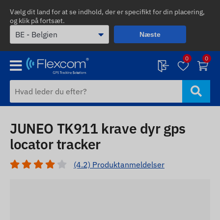
Vælg dit land for at se indhold, der er specifikt for din placering,
og klik på fortsæt.
Næste
0
0
JUNEO TK911 krave dyr gps
locator tracker
(4.2) Produktanmeldelser