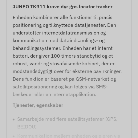
JUNEO TK911 krave dyr gps locator tracker
Enheden kombinerer alle funktioner til pracis
positionering og tilknyttede datatjenester. Den
understotter internetdatatransmission og
kommunikation med dataindsamlings- og
behandlingssystemer. Enheden har et internt
batteri, der giver 100 timers standbytid og et
robust, vand- og stovafvisende kabinet, der er
modstandsdygtigt over for eksterne pavirkninger.
Dens funktion er baseret pa GSM-netvarket og
satellitpositionering og kan folges via SMS-
beskeder eller en internetapplikation.
Tjenester, egenskaber
Samarbejde med flere satellitsystemer (GPS,
BEIDOU)
Kommunikation mellem enheden og ejeren via