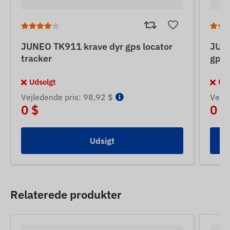
JUNEO TK911 krave dyr gps locator
JUNE
tracker
gps 
Udsolgt
Uds
Vejledende pris: 98,92 $
Vejle
0 $
0 $
Udsigt
Relaterede produkter