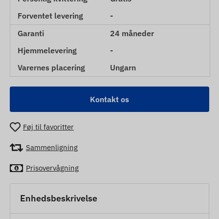
Forventet levering
-
Garanti
24 måneder
Hjemmelevering
-
Varernes placering
Ungarn
Kontakt os
Føj til favoritter
Sammenligning
Prisovervågning
Enhedsbeskrivelse