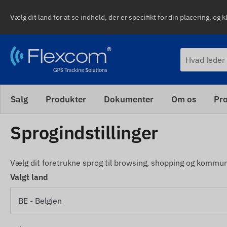
Vælg dit land for at se indhold, der er specifikt for din placering, og k
Salg
Produkter
Dokumenter
Om os
Pro
Sprogindstillinger
Vælg dit foretrukne sprog til browsing, shopping og kommun
Valgt land