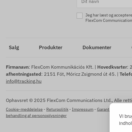
Jeg har læst og accepter
FlexCom Communications
Salg
Produkter
Dokumenter
Firmanavn
: FlexCom Kommunikációs Kft. |
Hovedkvarter
: 
afhentningssted
: 2151 Fót, Móricz Zsigmond út 45. |
Tele
info@tracking.hu
Ophavsret © 2025 FlexCom Communications Ltd., Alle retti
Cookie-meddelelse
-
Returpolitik
-
Impressum
-
Garanti og reklama
Vi bru
behandling af personoplysninger
indhol