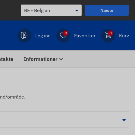
Næste
0
0
Log ind
Favoritter
Kurv
takte
Informationer
land/område.