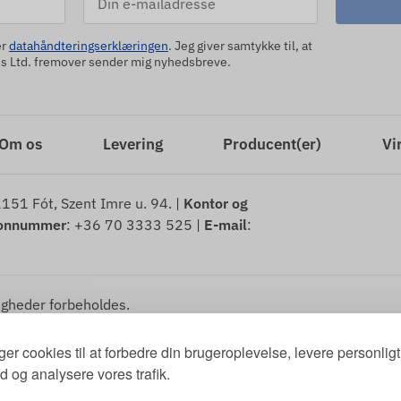
er
datahåndteringserklæringen
. Jeg giver samtykke til, at
 Ltd. fremover sender mig nyhedsbreve.
Om os
Levering
Producent(er)
Vi
2151 Fót, Szent Imre u. 94. |
Kontor og
fonnummer
: +36 70 3333 525 |
E-mail
:
gheder forbeholdes.
tionsret
-
Eksempel på fortrydelsesformular
-
Fortrydelsesret
-
Leverin
ger cookies til at forbedre din brugeroplevelse, levere personligt
d og analysere vores trafik.