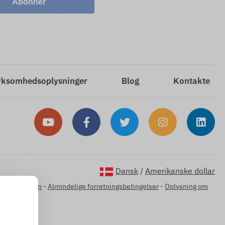
Abonner
rksomhedsoplysninger
Blog
Kontakte
Dansk
/
Amerikanske dollar
gsinformation
-
Almindelige forretningsbetingelser
-
Oplysning om