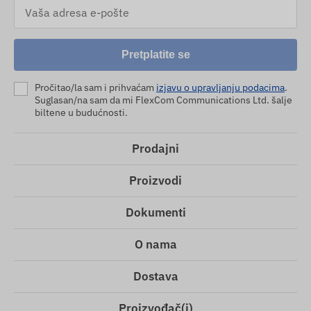
Pretplatite se
Pročitao/la sam i prihvaćam
izjavu o upravljanju podacima
.
Suglasan/na sam da mi FlexCom Communications Ltd. šalje
biltene u budućnosti.
Prodajni
Proizvodi
Dokumenti
O nama
Dostava
Proizvođač(i)