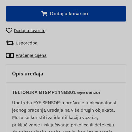
Dodaj u košaricu
Dodaj u favorite
Usporedba
Praćenje cijena
Opis uređaja
TELTONIKA BTSMP14NB801 eye senzor
Upotreba EYE SENSOR-a proširuje funkcionalnost
jednog praćenja uređaja na više drugih objekata.
Može se koristiti za identifikaciju vozača,
priključivanje i isključivanje prikolica ili detekciju
dolaska/odlaska osoba, vozila, kao i za merenje