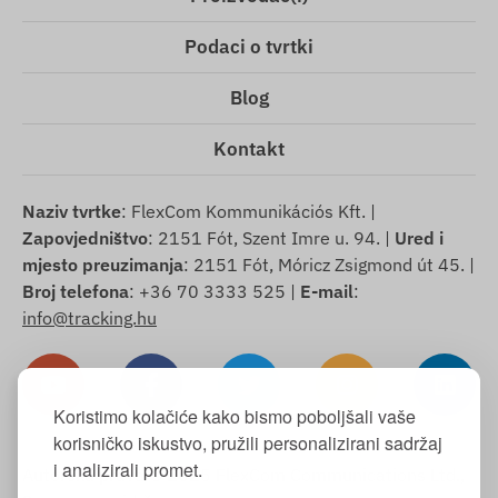
Podaci o tvrtki
Blog
Kontakt
Naziv tvrtke
: FlexCom Kommunikációs Kft. |
Zapovjedništvo
: 2151 Fót, Szent Imre u. 94. |
Ured i
mjesto preuzimanja
: 2151 Fót, Móricz Zsigmond út 45. |
Broj telefona
: +36 70 3333 525 |
E-mail
:
info@tracking.hu
Koristimo kolačiće kako bismo poboljšali vaše
korisničko iskustvo, pružili personalizirani sadržaj
i analizirali promet.
Autorska prava © 2025 FlexCom Communications Ltd.,