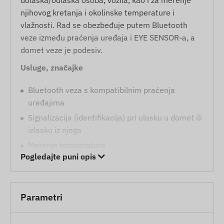
njihovog kretanja i okolinske temperature i
vlažnosti. Rad se obezbeđuje putem Bluetooth
veze između praćenja uređaja i EYE SENSOR-a, a
domet veze je podesiv.
Usluge, značajke
Bluetooth veza s kompatibilnim praćenja
uređajima
Signalizacija (identifikacija) pri ulasku u domet ili
izlasku iz njega
Merenje temperature
Pogledajte puni opis
Merenje vlažnosti
Detekcija pomeranja
Detekcija magnetskog polja
Parametri
Sadržaj paketa