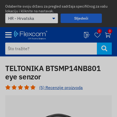
Odaberite svoju državu za pregled sadržaja specifičnog za vašu
lokaciju i kliknite na nastavak.
Sljedeći
0
0
TELTONIKA BTSMP14NB801
eye senzor
(5) Recenzije proizvoda