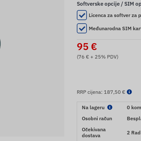
Softverske opcije / SIM op
Licenca za softver za 
Međunarodna SIM kar
95
€
(
76
€ + 25% PDV)
RRP cijena:
187,50 €
Na lageru
0 ko
Osobni račun
Bespl
Očekivana
2 Rad
dostava