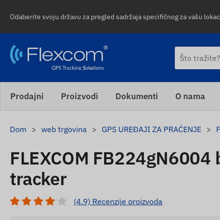
Odaberite svoju državu za pregled sadržaja specifičnog za vašu lokaci
Prodajni
Proizvodi
Dokumenti
O nama
Dom
web trgovina
GPS UREĐAJI ZA PRAĆENJE
F
FLEXCOM FB224gN6004 bi
tracker
(4.9) Recenzije proizvoda