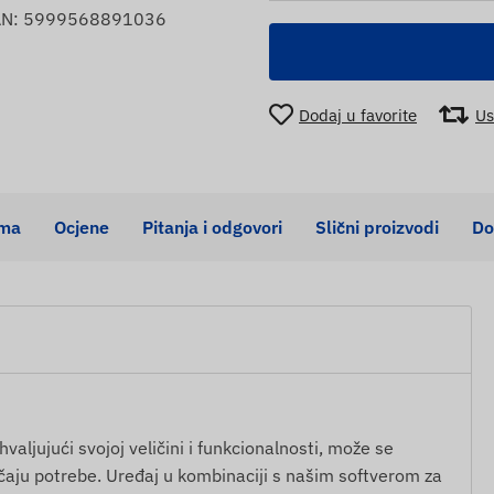
EAN: 5999568891036
Dodaj u favorite
Us
ema
Ocjene
Pitanja i odgovori
Slični proizvodi
Do
hvaljujući svojoj veličini i funkcionalnosti, može se
slučaju potrebe. Uređaj u kombinaciji s našim softverom za