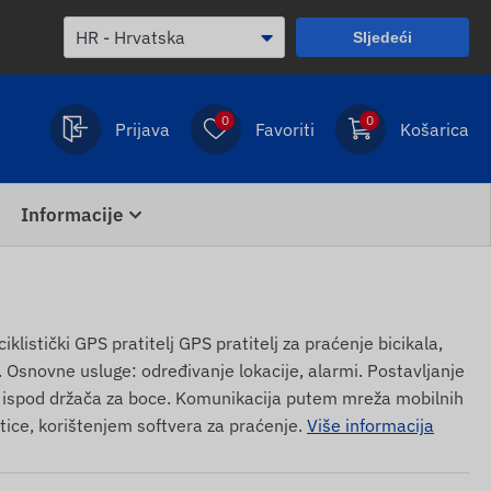
Sljedeći
0
0
Prijava
Favoriti
Košarica
Informacije
stički GPS pratitelj GPS pratitelj za praćenje bicikala,
a. Osnovne usluge: određivanje lokacije, alarmi. Postavljanje
 ispod držača za boce. Komunikacija putem mreža mobilnih
ice, korištenjem softvera za praćenje.
Više informacija