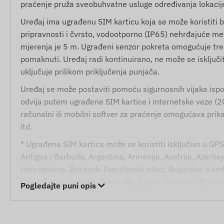
praćenje pruža sveobuhvatne usluge određivanja lokacije, 
Uređaj ima ugrađenu SIM karticu koja se može koristiti bi
pripravnosti i čvrsto, vodootporno (IP65) nehrđajuće me
mjerenja je 5 m. Ugrađeni senzor pokreta omogućuje tren
pomaknuti. Uređaj radi kontinuirano, ne može se isključit
uključuje prilikom priključenja punjača.
Uređaj se može postaviti pomoću sigurnosnih vijaka isp
odvija putem ugrađene SIM kartice i internetske veze (2
računalni ili mobilni softver za praćenje omogućava prika
itd.
* Ugrađena SIM kartica može se koristiti isključivo u GPS
Antigua i Barbuda, Argentina, Armenija, Austrija, Azerbej
Hercegovina, Britanski Djevičanski otoci, Bugarska, Kamb
Cipar, Češka, Danska, Dominika, Egipat, Salvador, Ekvator
Pogledajte puni opis
Njemačka, Gibraltar, Velika Britanija, Grčka, Grenland,
Island, Indija, Indonezija, Irska, Otok Man, Izrael, Italij
Lihtenštajn, Litva, Luksemburg, Malezija, Malta, Meksiko