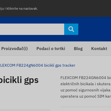
ju i kliknite na nastavak.
Proizvođač(i)
Podaci o tvrtki
Blog
Kontakt
LEXCOM FB224gN6004 bicikli gps tracker
cikli gps
FLEXCOM FB224GN6004 bicikli
električnih bicikala i skuter
uz pomoć sigurnosnih vijaka
operatera uz pomoć SIM kart