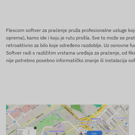
Nizozemska, Novi Zeland, Sjeverna Makedonija, Norveška, 
Portugal, Rumunjska, Rusija, Saint Kitts i Nevis, Saint Luc
Južna Afrika, Španjolska, Šri Lanka, Švedska, Švicarska, Ta
Arapski Emirati, SAD, Vijetnam, Hong Kong
Flexcom softver za praćenje pruža profesionalne usluge koje 
oprema), kamo ide i koju je rutu prošla. Sve to može se prati
Usluge, značajke
retroaktivno za bilo koje određeno razdoblje. Uz osnovne fun
Saradnja s više satelitskih sustava (GPS, GLONASS, 
Softver radi s različitim vrstama uređaja za praćenje, od fi
nije potrebno posebno informatičko znanje ili instalacija sof
Komunikacija između uređaja i vlasnika putem GSM 2G
Postavke rada, upiti za poziciju putem softvera
Mjerenje intervala prema željenom vremenu (min. 10 
Postavke push, email i SMS alarma
Automatsko uključivanje prilikom priključenja na napa
Parootporno i kapljično otporno, čvrsto kućište (IP65)
Ugrađeni akcelerometar, žiroskop
Unutarnja baterija s 60 dana pripravnosti
Unutarnja, visoko osjetljiva GNSS antena