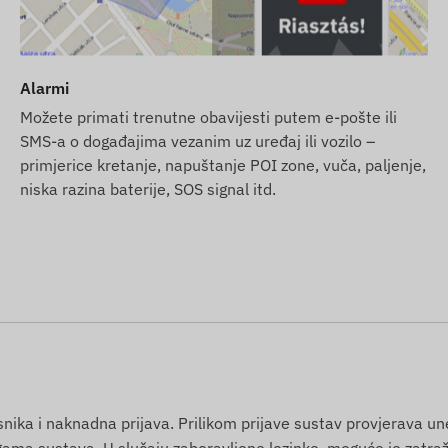
avima satelitskog pozicioniranja i mrežama mobilnih
ka te komunikaciju s vlasnikovim telefonom ili
ilikom korištenja softvera za praćenje. Uređaj
Alarmi
amjenjive SIM kartice.
Možete primati trenutne obavijesti putem e-pošte ili
SMS-a o događajima vezanim uz uređaj ili vozilo –
jedećim regijama:
primjerice kretanje, napuštanje POI zone, vuča, paljenje,
niska razina baterije, SOS signal itd.
licence.
a njegovo kontinuirano održavanje – vi nećete imati
reditnu karticu u našoj internetskoj trgovini.
isnika i naknadna prijava. Prilikom prijave sustav provjerava u
gama sustava. U slučaju zaboravljene lozinke, moguće je zatraž