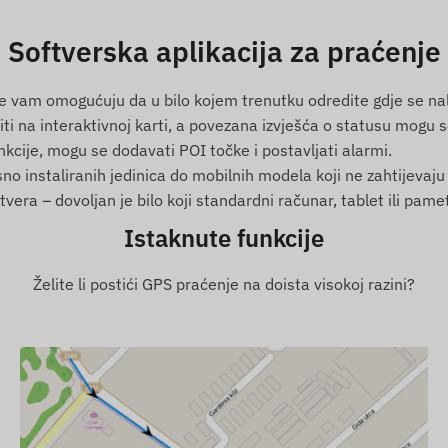
Oman, Palestina, Paragvaj, Peru, Filipini, Poljska,
ia, Saint Vincent i Grenadini, Srbija, Slovačka, Slovenija,
Softverska aplikacija za praćenje
jland, Tunis, Turska, Turci i Caicos, Ukrajina, Ujedinjeni
vam omogućuju da u bilo kojem trenutku odredite gdje se nalazi 
ti na interaktivnoj karti, a povezana izvješća o statusu mogu se
kcije, mogu se dodavati POI točke i postavljati alarmi.
GALILEO, BEIDOU)
ksno instaliranih jedinica do mobilnih modela koji ne zahtijevaj
tvera – dovoljan je bilo koji standardni računar, tablet ili pa
 mreža, uz pomoć mikro SIM kartice
Istaknute funkcije
sekundi)
Želite li postići GPS praćenje na doista visokoj razini?
janje