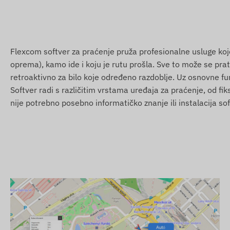
Nizozemska, Novi Zeland, Sjeverna Makedonija, Norveška, 
Portugal, Rumunjska, Rusija, Saint Kitts i Nevis, Saint Luc
Južna Afrika, Španjolska, Šri Lanka, Švedska, Švicarska, Ta
Arapski Emirati, SAD, Vijetnam, Hong Kong
Flexcom softver za praćenje pruža profesionalne usluge koje 
oprema), kamo ide i koju je rutu prošla. Sve to može se prati
Usluge, značajke
retroaktivno za bilo koje određeno razdoblje. Uz osnovne fun
Saradnja s više satelitskih sustava (GPS, GLONASS, 
Softver radi s različitim vrstama uređaja za praćenje, od fi
nije potrebno posebno informatičko znanje ili instalacija sof
Komunikacija između uređaja i vlasnika putem GSM 2G
Postavke rada, upiti za poziciju putem softvera
Mjerenje intervala prema željenom vremenu (min. 10 
Postavke push, email i SMS alarma
Automatsko uključivanje prilikom priključenja na napa
Parootporno i kapljično otporno, čvrsto kućište (IP65)
Ugrađeni akcelerometar, žiroskop
Unutarnja baterija s 60 dana pripravnosti
Unutarnja, visoko osjetljiva GNSS antena