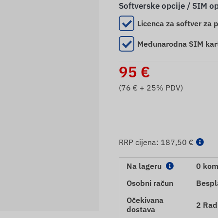
Softverske opcije / SIM op
Licenca za softver za 
Međunarodna SIM kar
95
€
(
76
€ + 25% PDV)
RRP cijena:
187,50 €
Na lageru
0 ko
Osobni račun
Bespl
Očekivana
2 Rad
dostava