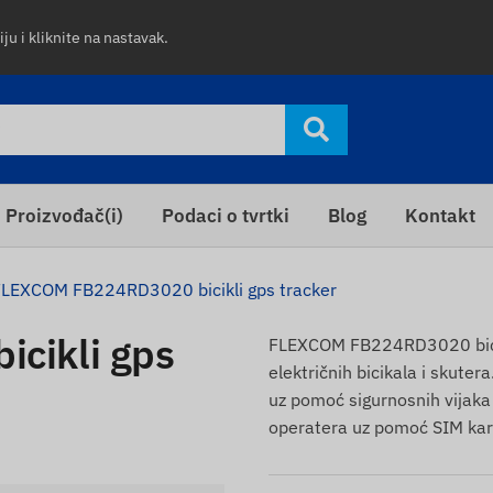
ju i kliknite na nastavak.
Proizvođač(i)
Podaci o tvrtki
Blog
Kontakt
FLEXCOM FB224RD3020 bicikli gps tracker
cikli gps
FLEXCOM FB224RD3020 bicikli
električnih bicikala i skuter
uz pomoć sigurnosnih vijaka
operatera uz pomoć SIM kart