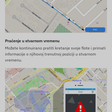
e i budnost (ako je funkcija aktivirana)
Praćenje u stvarnom vremenu
Možete kontinuirano pratiti kretanje svoje flote i primati
informacije o njihovoj trenutnoj poziciji u stvarnom
vremenu.
obilne telefone za jednu godinu