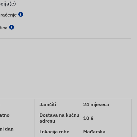
cija(e)
praćenje
tica
m
Jamčiti
24 mjeseca
atno
Dostava na kućnu
10 €
adresu
ni dan
Lokacija robe
Mađarska