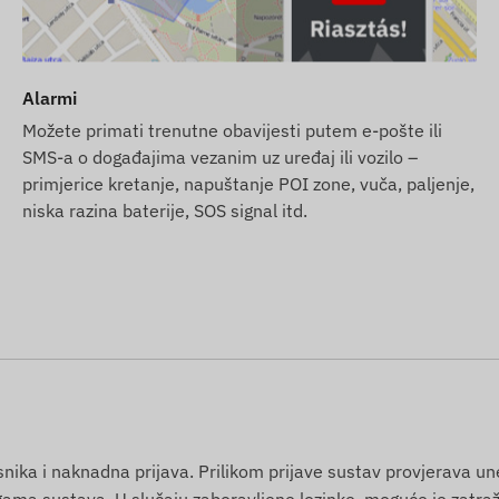
avima satelitskog pozicioniranja i mrežama mobilnih
ka te komunikaciju s vlasnikovim telefonom ili
ilikom korištenja softvera za praćenje. Uređaj
Alarmi
amjenjive SIM kartice.
Možete primati trenutne obavijesti putem e-pošte ili
SMS-a o događajima vezanim uz uređaj ili vozilo –
jedećim regijama:
primjerice kretanje, napuštanje POI zone, vuča, paljenje,
niska razina baterije, SOS signal itd.
licence.
a njegovo kontinuirano održavanje – vi nećete imati
reditnu karticu u našoj internetskoj trgovini.
isnika i naknadna prijava. Prilikom prijave sustav provjerava u
gama sustava. U slučaju zaboravljene lozinke, moguće je zatraž