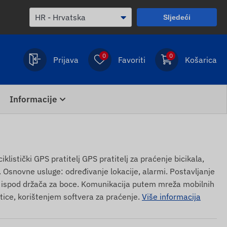
Sljedeći
0
0
Prijava
Favoriti
Košarica
Informacije
stički GPS pratitelj GPS pratitelj za praćenje bicikala,
a. Osnovne usluge: određivanje lokacije, alarmi. Postavljanje
 ispod držača za boce. Komunikacija putem mreža mobilnih
ice, korištenjem softvera za praćenje.
Više informacija