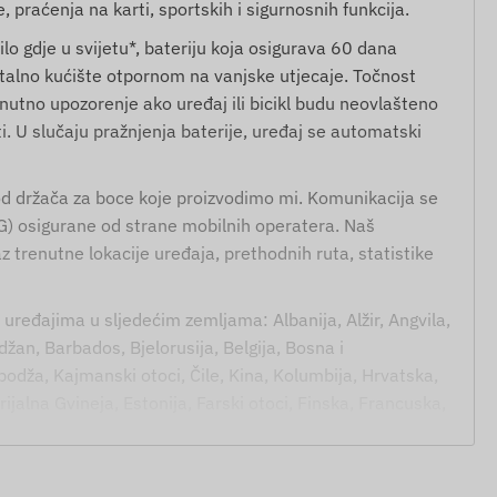
praćenja na karti, sportskih i sigurnosnih funkcija.
lo gdje u svijetu*, bateriju koja osigurava 60 dana
talno kućište otpornom na vanjske utjecaje. Točnost
utno upozorenje ako uređaj ili bicikl budu neovlašteno
i. U slučaju pražnjenja baterije, uređaj se automatski
od držača za boce koje proizvodimo mi. Komunikacija se
G) osigurane od strane mobilnih operatera. Naš
z trenutne lokacije uređaja, prethodnih ruta, statistike
 uređajima u sljedećim zemljama: Albanija, Alžir, Angvila,
džan, Barbados, Bjelorusija, Belgija, Bosna i
odža, Kajmanski otoci, Čile, Kina, Kolumbija, Hrvatska,
ijalna Gvineja, Estonija, Farski otoci, Finska, Francuska,
 Grenada, Guernsey, Gvajana, Hong Kong, Mađarska,
a, Jersey, Jordan, Kazahstan, Kosovo, Kirgistan, Latvija,
, Moldavija, Monako, Mongolija, Crna Gora, Montserrat,