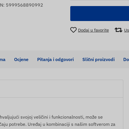
EAN: 5999568890992
Dodaj u favorite
Us
ema
Ocjene
Pitanja i odgovori
Slični proizvodi
Do
hvaljujući svojoj veličini i funkcionalnosti, može se
slučaju potrebe. Uređaj u kombinaciji s našim softverom za