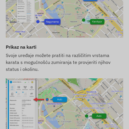
LED pokazivači za provjeru rada
Automatsko prebacivanje između načina rada za spavanj
Alarmi
Pomicanje
Prikaz na karti
Napustanje, dolazak na POI digitalnu ogradu
Svoje uređaje možete pratiti na različitim vrstama
Nizak nivo baterije
karata s mogućnošću zumiranja te provjeriti njihov
status i okolinu.
Sadržaj paketa
FLEXCOM FB224RD3020 biciklistički GPS pratitelj
Punjač i USB kabel za punjenje
Sigurnosni vijci i odvijač
SIM kartica i softverska licenca za stolna računala i m
Uvjeti korištenja