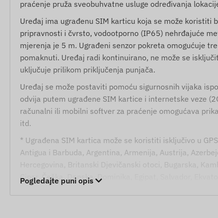
praćenje pruža sveobuhvatne usluge određivanja lokacije, 
Uređaj ima ugrađenu SIM karticu koja se može koristiti bi
pripravnosti i čvrsto, vodootporno (IP65) nehrđajuće me
mjerenja je 5 m. Ugrađeni senzor pokreta omogućuje tren
pomaknuti. Uređaj radi kontinuirano, ne može se isključit
uključuje prilikom priključenja punjača.
Uređaj se može postaviti pomoću sigurnosnih vijaka isp
odvija putem ugrađene SIM kartice i internetske veze (2
računalni ili mobilni softver za praćenje omogućava prika
itd.
* Ugrađena SIM kartica može se koristiti isključivo u GPS
Antigua i Barbuda, Argentina, Armenija, Austrija, Azerbej
Hercegovina, Britanski Djevičanski otoci, Bugarska, Kamb
Cipar, Češka, Danska, Dominika, Egipat, Salvador, Ekvator
Pogledajte puni opis
Njemačka, Gibraltar, Velika Britanija, Grčka, Grenland,
Island, Indija, Indonezija, Irska, Otok Man, Izrael, Italij
Lihtenštajn, Litva, Luksemburg, Malezija, Malta, Meksiko