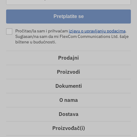
Pretplatite se
Pročitao/la sam i prihvaćam
izjavu o upravljanju podacima
.
Suglasan/na sam da mi FlexCom Communications Ltd. šalje
biltene u budućnosti.
Prodajni
Proizvodi
Dokumenti
O nama
Dostava
Proizvođač(i)