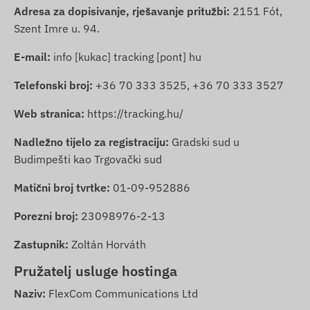
Adresa za dopisivanje, rješavanje pritužbi:
2151 Fót,
Szent Imre u. 94.
E-mail:
info [kukac] tracking [pont] hu
Telefonski broj:
+36 70 333 3525
,
+36 70 333 3527
Web stranica:
https://tracking.hu/
Nadležno tijelo za registraciju:
Gradski sud u
Budimpešti kao Trgovački sud
Matični broj tvrtke:
01-09-952886
Porezni broj:
23098976-2-13
Zastupnik:
Zoltán Horváth
Pružatelj usluge hostinga
Naziv:
FlexCom Communications Ltd