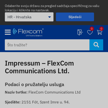
Odaberite svoju državu za pregled sadržaja specifičnog za vašu
lokaciju i kliknite na nastavak.
Sljedeći
0
0
Impressum – FlexCom
Communications Ltd.
Podaci o pružatelju usluga
Naziv tvrtke:
FlexCom Communications Ltd
Sjedište:
2151 Fót, Szent Imre u. 94.