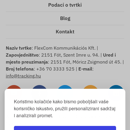
Podaci o tvrtki
Blog
Kontakt
Naziv tvrtke
: FlexCom Kommunikációs Kft. |
Zapovjedništvo
: 2151 Fót, Szent Imre u. 94. |
Ured i
mjesto preuzimanja
: 2151 Fót, Móricz Zsigmond út 45. |
Broj telefona
: +36 70 3333 525 |
E-mail
:
info@tracking.hu
Koristimo kolačiće kako bismo poboljšali vaše
korisničko iskustvo, pružili personalizirani sadržaj
i analizirali promet.
Autorska prava © 2025 FlexCom Communications Ltd.,
Sva prava pridržana.