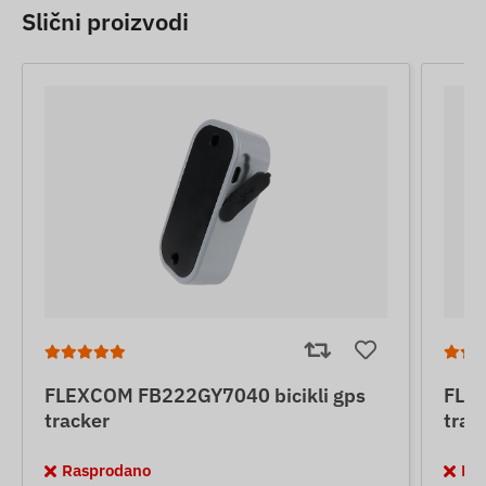
Slični proizvodi
FLEXCOM FB222GY7040 bicikli gps
FLEX
tracker
trac
Rasprodano
Ra