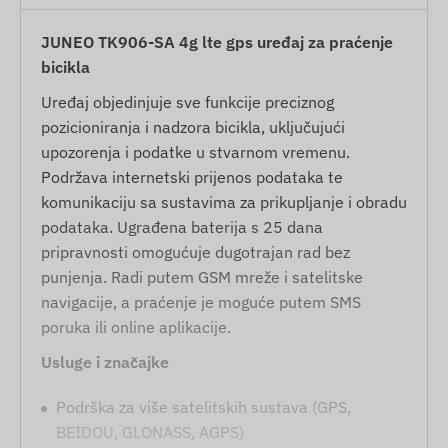
JUNEO TK906-SA 4g lte gps uređaj za praćenje
bicikla
Uređaj objedinjuje sve funkcije preciznog
pozicioniranja i nadzora bicikla, uključujući
upozorenja i podatke u stvarnom vremenu.
Podržava internetski prijenos podataka te
komunikaciju sa sustavima za prikupljanje i obradu
podataka. Ugrađena baterija s 25 dana
pripravnosti omogućuje dugotrajan rad bez
punjenja. Radi putem GSM mreže i satelitske
navigacije, a praćenje je moguće putem SMS
poruka ili online aplikacije.
Usluge i značajke
Podrška za više satelitskih sustava (GPS,
BEIDOU, GLONASS, AGPS)