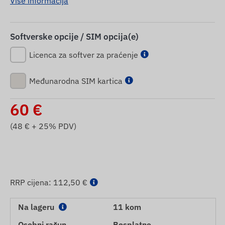
Više informacija
Softverske opcije / SIM opcija(e)
Licenca za softver za praćenje
Međunarodna SIM kartica
60
€
(
48
€ + 25% PDV)
RRP cijena:
112,50 €
Na lageru
11 kom
Osobni račun
Besplatno