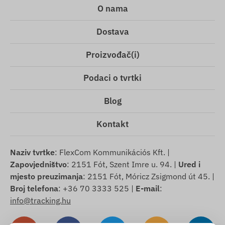
O nama
Dostava
Proizvođač(i)
Podaci o tvrtki
Blog
Kontakt
Naziv tvrtke
: FlexCom Kommunikációs Kft. |
Zapovjedništvo
: 2151 Fót, Szent Imre u. 94. |
Ured i
mjesto preuzimanja
: 2151 Fót, Móricz Zsigmond út 45. |
Broj telefona
: +36 70 3333 525 |
E-mail
:
info@tracking.hu