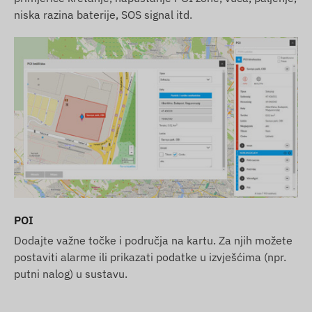
niska razina baterije, SOS signal itd.
POI
Dodajte važne točke i područja na kartu. Za njih možete
postaviti alarme ili prikazati podatke u izvješćima (npr.
putni nalog) u sustavu.