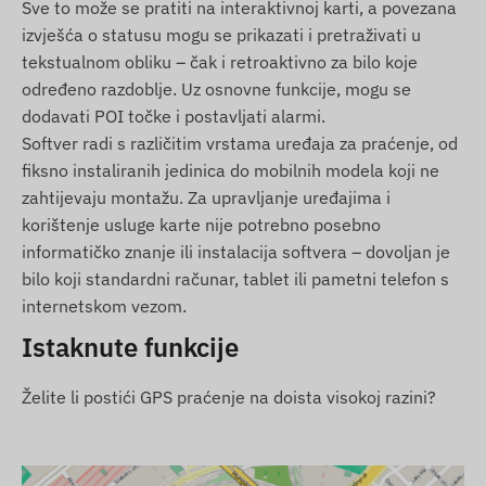
Sve to može se pratiti na interaktivnoj karti, a povezana
putem mobilne mreže koristeći umetnutu
izvješća o statusu mogu se prikazati i pretraživati u
(zamjenjivu) SIM karticu.
tekstualnom obliku – čak i retroaktivno za bilo koje
određeno razdoblje. Uz osnovne funkcije, mogu se
Područje rada
dodavati POI točke i postavljati alarmi.
2G: Globalno
Softver radi s različitim vrstama uređaja za praćenje, od
fiksno instaliranih jedinica do mobilnih modela koji ne
4G: Globalno
zahtijevaju montažu. Za upravljanje uređajima i
Mogućnosti kupnje
korištenje usluge karte nije potrebno posebno
informatičko znanje ili instalacija softvera – dovoljan je
Ako kupujete samo uređaj (bez softverske
bilo koji standardni računar, tablet ili pametni telefon s
pretplate), predajemo ga s tvorničkim
internetskom vezom.
postavkama. Za SIM karticu, njezine postavke i
Istaknute funkcije
održavanje (nadoplata, godišnja potvrda
podataka) morate se sami brinuti.
Želite li postići GPS praćenje na doista visokoj razini?
Ako kupujete uređaj sa softverskom pretplatom,
ali bez SIM kartice, uređaj isporučujemo
registriran u našem softveru i spreman za rad.