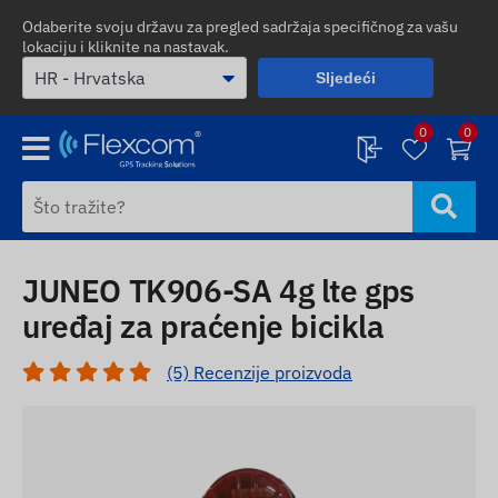
Odaberite svoju državu za pregled sadržaja specifičnog za vašu
lokaciju i kliknite na nastavak.
Sljedeći
0
0
JUNEO TK906-SA 4g lte gps
uređaj za praćenje bicikla
(5) Recenzije proizvoda