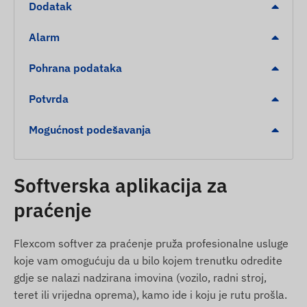
Digitalna ograda POI (dolazak / odlazak)
Dodatak
Sadržaj pakiranja
Alarm
JUNEO TK906-SA 4G LTE GPS lokator za bicikl
Pohrana podataka
USB kabel za punjenje
Potvrda
Klin za pričvršćivanje
SIM igla
Mogućnost podešavanja
SIM adapter
Upute za uporabu
Softverska aplikacija za
Uvjeti korištenja
praćenje
Za normalan rad uređaja potrebna je aktivna veza
sa satelitskim sustavima pozicioniranja i
Flexcom softver za praćenje pruža profesionalne usluge
mobilnom mrežom. Time se omogućuje
koje vam omogućuju da u bilo kojem trenutku odredite
prikupljanje podataka, prijenos i komunikacija s
gdje se nalazi nadzirana imovina (vozilo, radni stroj,
vlasnikovim telefonom ili centralnim sustavom
teret ili vrijedna oprema), kamo ide i koju je rutu prošla.
putem softvera za praćenje. Uređaj komunicira