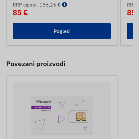
RRP cijena: 156,25 €
RRP c
85 €
85 
Pogled
Povezani proizvodi