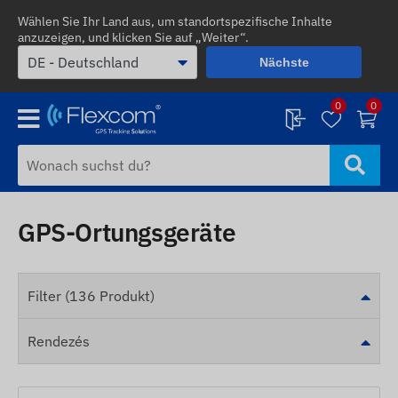
Wählen Sie Ihr Land aus, um standortspezifische Inhalte
anzuzeigen, und klicken Sie auf „Weiter“.
Nächste
0
0
GPS-Ortungsgeräte
Filter (136 Produkt)
Rendezés