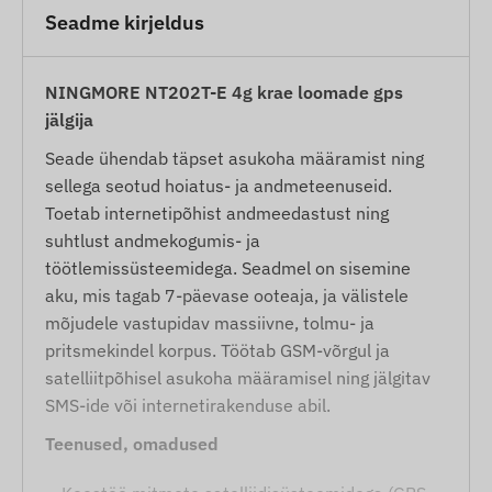
Seadme kirjeldus
NINGMORE NT202T-E 4g krae loomade gps
jälgija
Seade ühendab täpset asukoha määramist ning
sellega seotud hoiatus- ja andmeteenuseid.
Toetab internetipõhist andmeedastust ning
suhtlust andmekogumis- ja
töötlemissüsteemidega. Seadmel on sisemine
aku, mis tagab 7-päevase ooteaja, ja välistele
mõjudele vastupidav massiivne, tolmu- ja
pritsmekindel korpus. Töötab GSM-võrgul ja
satelliitpõhisel asukoha määramisel ning jälgitav
SMS-ide või internetirakenduse abil.
Teenused, omadused