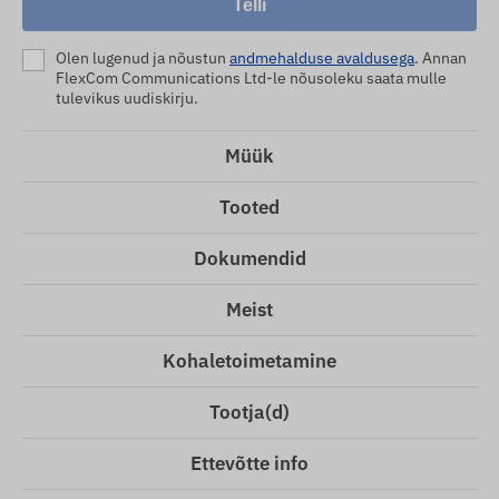
Telli
Olen lugenud ja nõustun
andmehalduse avaldusega
. Annan
FlexCom Communications Ltd-le nõusoleku saata mulle
tulevikus uudiskirju.
Müük
Tooted
Dokumendid
Meist
Kohaletoimetamine
Tootja(d)
Ettevõtte info