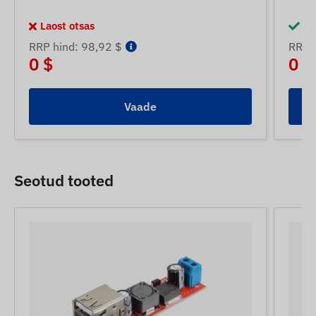
Laost otsas
La
RRP hind: 98,92 $
RRP 
0 $
0 $
Vaade
Seotud tooted