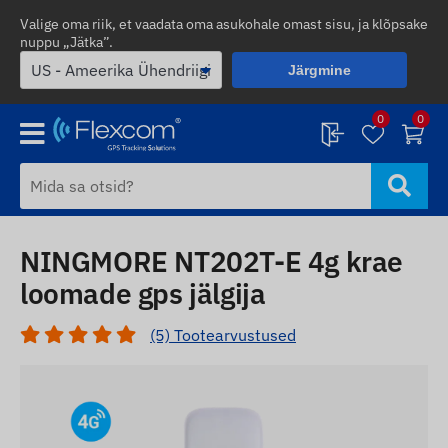
Valige oma riik, et vaadata oma asukohale omast sisu, ja klõpsake
nuppu „Jätka”.
Järgmine
0
0
NINGMORE NT202T-E 4g krae
loomade gps jälgija
(5) Tootearvustused