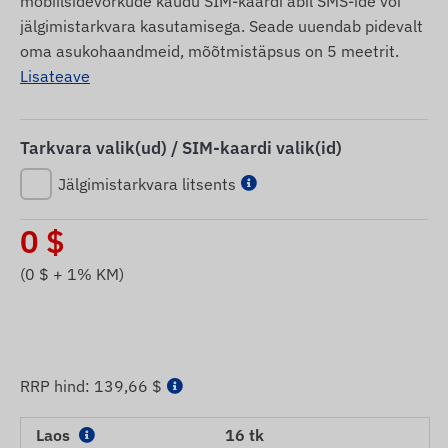
mobiilsidevõrkude kaudu SIM-kaardi abil SMS-ide või
jälgimistarkvara kasutamisega. Seade uuendab pidevalt
oma asukohaandmeid, mõõtmistäpsus on 5 meetrit.
Lisateave
Tarkvara valik(ud) / SIM-kaardi valik(id)
Jälgimistarkvara litsents
0
$
(
0
$ + 1% KM)
RRP hind:
139,66 $
Laos
16 tk