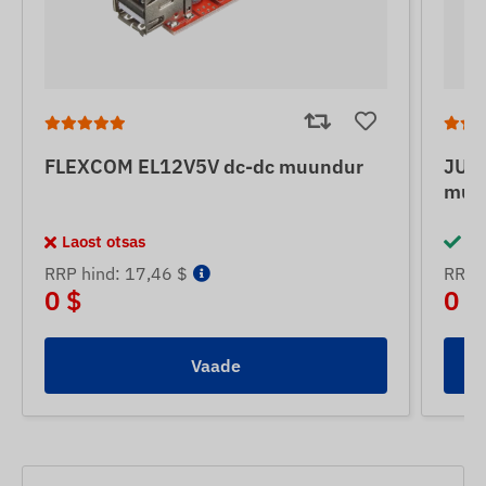
FLEXCOM EL12V5V dc-dc muundur
JUN
muu
Laost otsas
La
RRP hind: 17,46 $
RRP h
0 $
0 $
Vaade