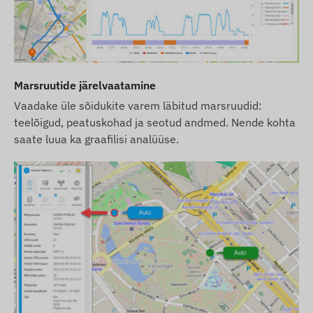
Marsruutide järelvaatamine
Vaadake üle sõidukite varem läbitud marsruudid:
teelõigud, peatuskohad ja seotud andmed. Nende kohta
saate luua ka graafilisi analüüse.