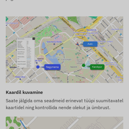
seadistamine ning kasutamine (laadimine, iga-
aastane andmete kontroll) jääb teie ülesandeks.
Kui ostate seadme koos tarkvara tellimusega,
kuid ilma SIM-kaardita, siis antakse seade üle
juba meie tarkvaras registreerituna ja
töövalmina. SIM-kaardi hankimine,
seadistamine ja kasutamine jääb endiselt teie
ülesandeks.
Kui ostate seadme, tarkvara tellimuse ja SIM-
kaardi meilt, antakse seade ja SIM-kaart üle
töövalmina koos tarkvara kasutamiseks. Samuti
hoolitseme kaardi pideva töö eest – teil ei ole
Kaardil kuvamine
sellega seoses mingeid kohustusi.
Saate jälgida oma seadmeid erinevat tüüpi suumitavatel
kaartidel ning kontrollida nende olekut ja ümbrust.
Tarkvara tellimuse puhul, kui soovite kasutada
meie tarkvara SMS-hoiatuste teenust lisaks e-
posti tüüpi teadetele, ostke SMS-krediitkaart,