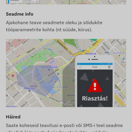
Seadme info
Ajakohane teave seadmete oleku ja sõidukite
tööparameetrite kohta (nt süüde, kiirus).
Häired
Saate koheseid teavitusi e-posti või SMS-i teel seadme