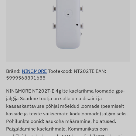
Bränd:
NINGMORE
Tootekood: NT202TE EAN:
5999568891685
NINGMORE NT202T-E 4g lte kaelarihma loomade gps-
jälgija Seadme tootja on selle oma disaini ja
kaasaskantavuse põhjal mõeldud loomade (peamiselt
kasside ja teiste väiksemate koduloomade) jälgimiseks.
Põhifunktsioonid: asukoha määramine, hoiatused.
Paigaldamine kaelarihmale. Kommunikatsioon