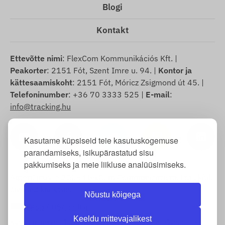
Blogi
Kontakt
Ettevõtte nimi
: FlexCom Kommunikációs Kft. |
Peakorter
: 2151 Fót, Szent Imre u. 94. |
Kontor ja
kättesaamiskoht
: 2151 Fót, Móricz Zsigmond út 45. |
Telefoninumber
: +36 70 3333 525 |
E-mail
:
info@tracking.hu
Kasutame küpsiseid teie kasutuskogemuse
parandamiseks, isikupärastatud sisu
pakkumiseks ja meie liikluse analüüsimiseks.
Autoriõigus © 2025 FlexCom Communications Ltd., kõik
õigused kaitstud.
Nõustu kõigega
Eesti
/
USA dollar
Keeldu mittevajalikest
Küpsiste teave
-
Tagastuspoliitika
-
Impressum
-
Garantii ja