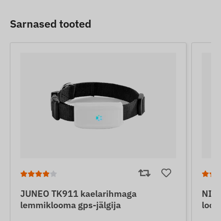
Sarnased tooted
JUNEO TK911 kaelarihmaga
NIN
lemmiklooma gps-jälgija
loom