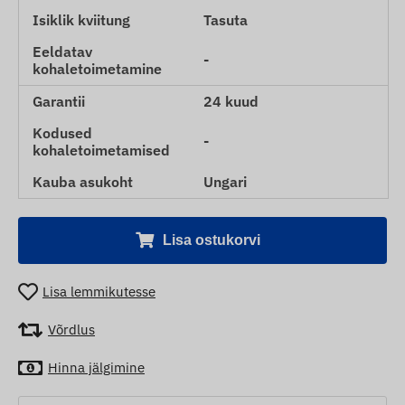
Isiklik kviitung
Tasuta
Eeldatav
-
kohaletoimetamine
Garantii
24 kuud
Kodused
-
kohaletoimetamised
Kauba asukoht
Ungari
Lisa ostukorvi
Lisa lemmikutesse
Võrdlus
Hinna jälgimine