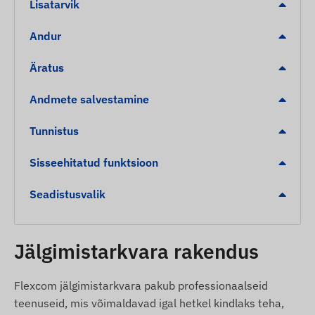
Lisatarvik
Madal aku tase
Andur
POI digitaalpiirangu lahkumine, saabumine
Äratus
Pakendi sisu
Andmete salvestamine
NINGMORE NT202T-E 4g lte kaelarihma
loomade gps-jälgija
Tunnistus
USB laadimiskaabel
Sisseehitatud funktsioon
Kruvikeeraja
Kasutusjuhend
Seadistusvalik
Kaelarihm
Kasutustingimused
Jälgimistarkvara rakendus
Seadme normaalseks tööks on vajalik aktiivne
Flexcom jälgimistarkvara pakub professionaalseid
ühendus asukoha määramise
teenuseid, mis võimaldavad igal hetkel kindlaks teha,
satelliitsüsteemidega ja mobiilsidevõrkudega.