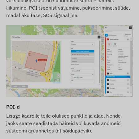
või sõidukiga seotud sündmuste kohta – näiteks
liikumine, POI tsoonist väljumine, pukseerimine, süüde,
madal aku tase, SOS signaal jne.
POI-d
Lisage kaardile teile olulised punktid ja alad. Nende
jaoks saate seadistada häireid või kuvada andmeid
süsteemi aruannetes (nt sõidupäevik).