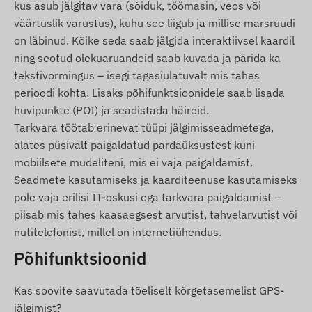
kus asub jälgitav vara (sõiduk, töömasin, veos või
Need tagavad andmete kogumise ja edastamise
väärtuslik varustus), kuhu see liigub ja millise marsruudi
ning suhtluse omaniku telefoniga või
on läbinud. Kõike seda saab jälgida interaktiivsel kaardil
jälgimistarkvara kasutamise korral keskse
ning seotud olekuaruandeid saab kuvada ja pärida ka
andmekogumis- ja töötlemissüsteemiga. Seade
tekstivormingus – isegi tagasiulatuvalt mis tahes
suhtleb mobiilsidevõrkude kaudu, kasutades
perioodi kohta. Lisaks põhifunktsioonidele saab lisada
selles asuvat (vahetatavat) SIM-kaarti.
huvipunkte (POI) ja seadistada häireid.
Töötsoon
Tarkvara töötab erinevat tüüpi jälgimisseadmetega,
Seade on ühilduv järgmistes piirkondades
alates püsivalt paigaldatud pardaüksustest kuni
töötavate GSM võrkudega:
mobiilsete mudeliteni, mis ei vaja paigaldamist.
Seadmete kasutamiseks ja kaarditeenuse kasutamiseks
4G: Euroopa, Aasia, Aafrika, Austraalia
pole vaja erilisi IT-oskusi ega tarkvara paigaldamist –
2G: Euroopa, Aasia, Aafrika, Austraalia
piisab mis tahes kaasaegsest arvutist, tahvelarvutist või
nutitelefonist, millel on internetiühendus.
Ostuvalikud
Põhifunktsioonid
Kui ostate ainult seadme (ilma tarkvara
Kas soovite saavutada tõeliselt kõrgetasemelist GPS-
tellimuseta), antakse see üle tehase
jälgimist?
seadistustega. Vajalik SIM-kaart ja selle