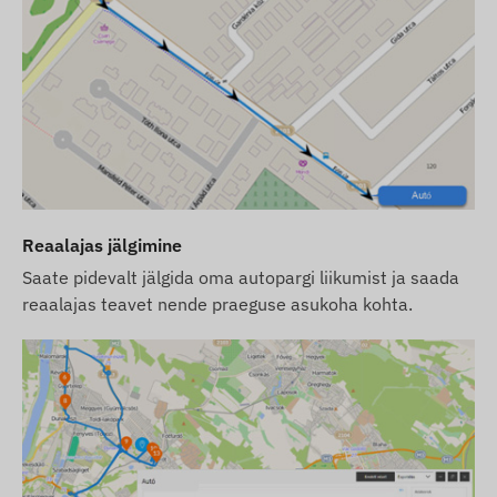
mida leiate meie veebipoest seadmega seotud
toodete seast.
Püüame tagada veebilehel kuvatavate andmete ja
piltide pideva uuendamise ning täpsuse. Siiski
palume arvestada, et tootja jätab endale õiguse
muuta toote spetsifikatsioone või pakendit ilma
ette teatamata. Seetõttu võib toodete tegelik
välimus piltidel kujutatust veidi erineda. Jätame
endale õiguse tootjapoolsetele muudatustele
Reaalajas jälgimine
võimalike erinevuste osas.
Saate pidevalt jälgida oma autopargi liikumist ja saada
reaalajas teavet nende praeguse asukoha kohta.