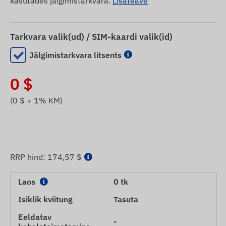
kasutades jälgimistarkvara.
Lisateave
Tarkvara valik(ud) / SIM-kaardi valik(id)
Jälgimistarkvara litsents
0
$
(
0
$ + 1% KM)
RRP hind:
174,57 $
Laos
0 tk
Isiklik kviitung
Tasuta
Eeldatav
-