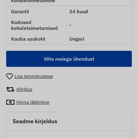
kohaletoimetamine
Garantii
24 kuud
Kodused
-
kohaletoimetamised
Kauba asukoht
Ungari
Võta meiega ühendust
Lisa lemmikutesse
Võrdlus
Hinna jälgimine
Seadme kirjeldus