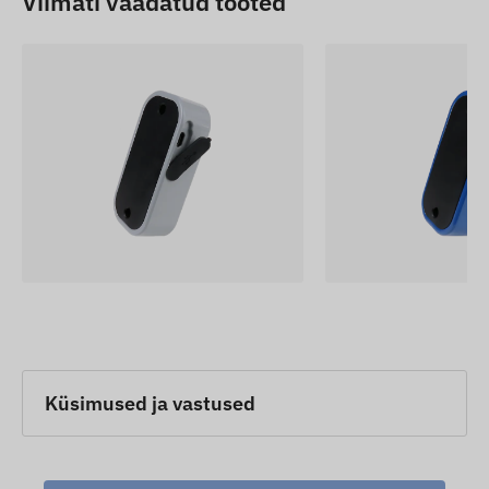
Viimati vaadatud tooted
Küsimused ja vastused