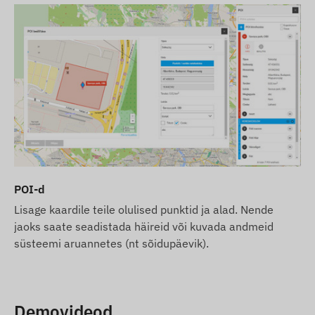
palume arvestada, et tootja jätab endale õiguse
muuta toote spetsifikatsioone või pakendit ilma
ette teatamata. Seetõttu võib toodete tegelik
välimus piltidel kujutatust veidi erineda. Jätame
endale õiguse tootjapoolsetele muudatustele
võimalike erinevuste osas.
POI-d
Lisage kaardile teile olulised punktid ja alad. Nende
jaoks saate seadistada häireid või kuvada andmeid
süsteemi aruannetes (nt sõidupäevik).
Demovideod