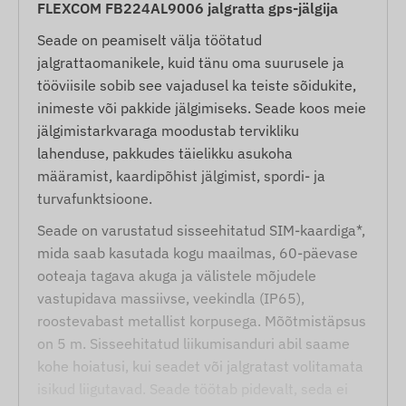
FLEXCOM FB224AL9006 jalgratta gps-jälgija
Seade on peamiselt välja töötatud
jalgrattaomanikele, kuid tänu oma suurusele ja
tööviisile sobib see vajadusel ka teiste sõidukite,
inimeste või pakkide jälgimiseks. Seade koos meie
jälgimistarkvaraga moodustab tervikliku
lahenduse, pakkudes täielikku asukoha
määramist, kaardipõhist jälgimist, spordi- ja
turvafunktsioone.
Seade on varustatud sisseehitatud SIM-kaardiga*,
mida saab kasutada kogu maailmas, 60-päevase
ooteaja tagava akuga ja välistele mõjudele
vastupidava massiivse, veekindla (IP65),
roostevabast metallist korpusega. Mõõtmistäpsus
on 5 m. Sisseehitatud liikumisanduri abil saame
kohe hoiatusi, kui seadet või jalgratast volitamata
isikud liigutavad. Seade töötab pidevalt, seda ei