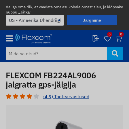
Valige oma riik, et vaadata oma asukohale omast sisu, ja klõpsake
nuppu „Jätka”.
Järgmine
0
0
FLEXCOM FB224AL9006
jalgratta gps-jälgija
(4.9) Tootearvustused