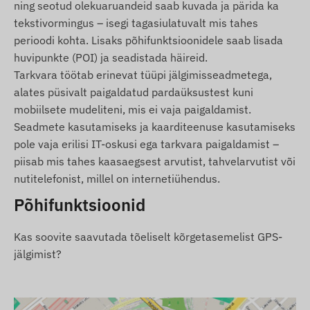
ning seotud olekuaruandeid saab kuvada ja pärida ka
Teenused, omadused
tekstivormingus – isegi tagasiulatuvalt mis tahes
perioodi kohta. Lisaks põhifunktsioonidele saab lisada
Koostöö mitmete satelliidisüsteemidega (GPS,
huvipunkte (POI) ja seadistada häireid.
GLONASS, GALILEO, BEIDOU)
Tarkvara töötab erinevat tüüpi jälgimisseadmetega,
Suhtlemine seadme ja selle omaniku vahel GSM
alates püsivalt paigaldatud pardaüksustest kuni
2G võrkude kaudu, kasutades mikro SIM-kaarti
mobiilsete mudeliteni, mis ei vaja paigaldamist.
Tööseadistused, asukoha päringud tarkvara
Seadmete kasutamiseks ja kaarditeenuse kasutamiseks
kaudu
pole vaja erilisi IT-oskusi ega tarkvara paigaldamist –
Valikuline asukoha mõõtmise intervall (min. 10
piisab mis tahes kaasaegsest arvutist, tahvelarvutist või
sek)
nutitelefonist, millel on internetiühendus.
Push, e-posti ja SMS-i hoiatuste seadistamine
Põhifunktsioonid
Sisselülitamine vooluvõrku ühendamisel
Niiskus- ja tilgakindel massiivne korpus (IP65)
Kas soovite saavutada tõeliselt kõrgetasemelist GPS-
jälgimist?
Sisseehitatud kiirendusmõõtur ja güroskoop
Sisemine aku 60-päevase ooteajaga
Sisemine, suure tundlikkusega GNSS-antenn