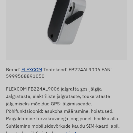
Bränd:
FLEXCOM
Tootekood: FB224AL9006 EAN:
5999568891050
FLEXCOM FB224AL9006 jalgratta gps-jälgija
Jalgrataste, elektriliste jalgrataste, tõukerataste
jälgimiseks mõeldud GPS-jälgimisseade.
Põhifunktsioonid: asukoha määramine, hoiatused.
Paigaldamine turvakruvidega joogipudeli hoidiku alla.
Suhtlemine mobiilsidevõrkude kaudu SIM-kaardi abil,