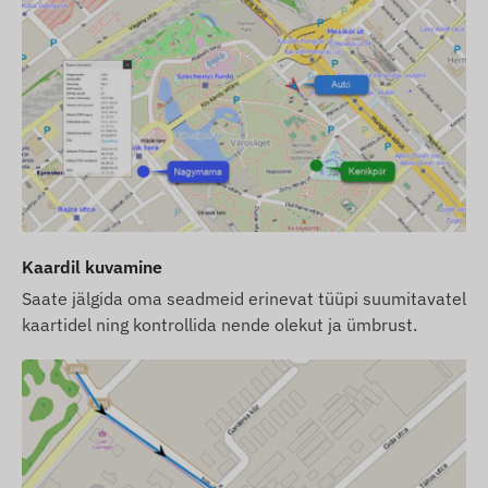
Töö kontrollimiseks mõeldud LED-ekraanid
Automaatne vahetus unerežiimi ja ärkveloleku
režiimide vahel (kui funktsioon on aktiveeritud)
Hoiatused
Liikumine
POI digitaalpiirangu lahkumine, saabumine
Madal aku tase
Kaardil kuvamine
Pakendi sisu
Saate jälgida oma seadmeid erinevat tüüpi suumitavatel
kaartidel ning kontrollida nende olekut ja ümbrust.
FLEXCOM FB224AL9006 jalgratta gps-jälgija
Laadija ja USB laadimiskaabel
Turvakruvid ja võtmeotsak
SIM-kaardi tasu ja tarkvara litsents lauaarvutile
ja mobiiltelefonile üheks aastaks