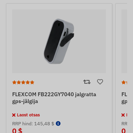
FLEXCOM FB222GY7040 jalgratta
FLEX
gps-jälgija
gps-
Laost otsas
Lao
RRP hind: 145,48 $
RRP 
0 $
0 $