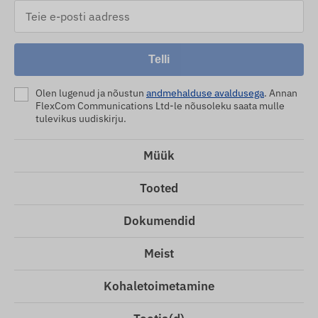
Telli
Olen lugenud ja nõustun
andmehalduse avaldusega
. Annan
FlexCom Communications Ltd-le nõusoleku saata mulle
tulevikus uudiskirju.
Müük
Tooted
Dokumendid
Meist
Kohaletoimetamine