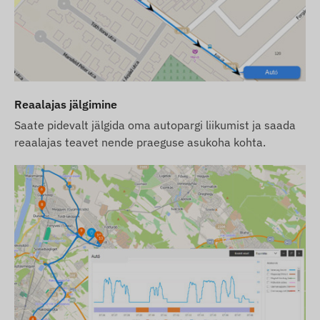
Kasutustingimused
Seadme normaalseks tööks on vajalik aktiivne
ühendus asukoha määramise
satelliitsüsteemidega ja mobiilsidevõrkudega.
Need tagavad andmete kogumise ja edastamise
Reaalajas jälgimine
ning suhtluse omaniku telefoniga või
Saate pidevalt jälgida oma autopargi liikumist ja saada
jälgimistarkvara kasutamise korral keskse
reaalajas teavet nende praeguse asukoha kohta.
andmekogumis- ja töötlemissüsteemiga. Seade
suhtleb mobiilsidevõrkude kaudu, kasutades
selles asuvat SIM-kaarti.
Töötsoon
Seade on ühilduv järgmistes piirkondades
töötavate GSM võrkudega:
2G: Maailm
Ostuvalikud