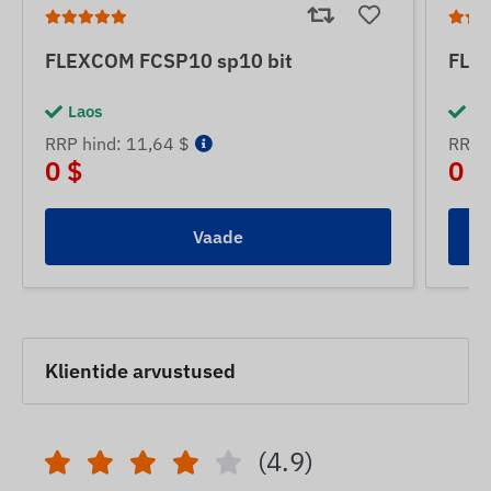
FLEXCOM FCSP10 sp10 bit
FLEX
Laos
La
RRP hind: 11,64 $
RRP h
0 $
0 $
Vaade
Klientide arvustused
(4.9)