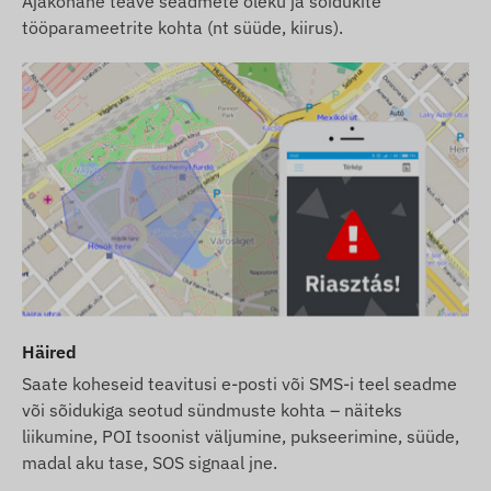
Ajakohane teave seadmete oleku ja sõidukite
tööparameetrite kohta (nt süüde, kiirus).
Pärast garantiiaja lõppu tagame seadme
hoolduse (GPS-antenn, GSM-antenn, emaplaat
ja aku vahetus).
Võrgutehnoloogia ja tulevikukindlus (2G vs 4G):
See seade kasutab klassikalist
2G (GSM)
võrku.
Palun kontrollige enne ostmist, kas 2G-võrk on
teie soovitud piirkonnas ja teenusepakkuja juures
saadaval. Mõnes riigis (nt Šveits) ja teatud
operaatorite juures on 2G-tehnoloogia
järkjärguline sulgemine juba käimas.
Meie
soovitus:
Kui otsite pikaajalist ja kindlat lahendust
Häired
rahvusvaheliseks kasutamiseks, soovitame valida
meie kaasaegsemad
4G (LTE)
seadmed, mis
Saate koheseid teavitusi e-posti või SMS-i teel seadme
pakuvad paremat levi ja kiiremat andmesidet.
või sõidukiga seotud sündmuste kohta – näiteks
liikumine, POI tsoonist väljumine, pukseerimine, süüde,
Püüame tagada veebilehel kuvatavate andmete ja
madal aku tase, SOS signaal jne.
piltide pideva uuendamise ning täpsuse. Siiski