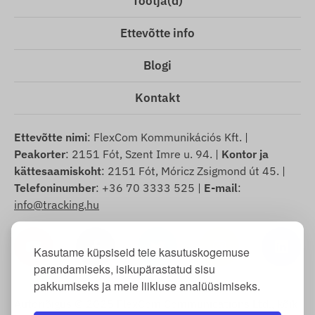
Tootja(d)
Ettevõtte info
Blogi
Kontakt
Ettevõtte nimi
: FlexCom Kommunikációs Kft. |
Peakorter
: 2151 Fót, Szent Imre u. 94. |
Kontor ja
kättesaamiskoht
: 2151 Fót, Móricz Zsigmond út 45. |
Telefoninumber
: +36 70 3333 525 |
E-mail
:
info@tracking.hu
Kasutame küpsiseid teie kasutuskogemuse
parandamiseks, isikupärastatud sisu
pakkumiseks ja meie liikluse analüüsimiseks.
Autoriõigus © 2025 FlexCom Communications Ltd., kõik