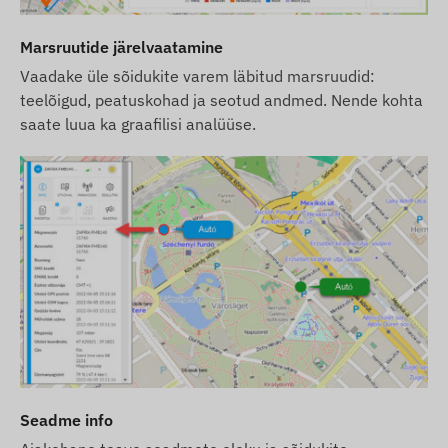
Seda seadet ei müüda eraldi, ilma SIM-kaardi ja
Marsruutide järelvaatamine
tarkvara litsentsita.
Vaadake üle sõidukite varem läbitud marsruudid:
Seadet antakse üle töökorras ja pideva töö
teelõigud, peatuskohad ja seotud andmed. Nende kohta
tagamise eest hoolitseme meie – teil pole
saate luua ka graafilisi analüüse.
sellega seoses mingeid kohustusi.
Kui soovite kasutada ka meie tarkvara SMS-
hoiatuste teenust, ostke meie veebipoest SMS-
krediitkaart.
Muud teave
Seadet kaitseb turvasilt, seda on keelatud lahti
võtta, kuna see võib seadet kahjustada ja
garantii tühistada.
Kui soovite seadet teisele isikule üle anda, võtke
Seadme info
ühendust meie klienditeenindusega, et
registreerida kasutaja uuesti!