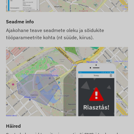
Seadme info
Ajakohane teave seadmete oleku ja sõidukite
tööparameetrite kohta (nt süüde, kiirus).
Häired