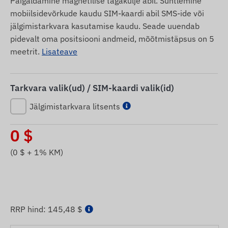
Paigaldamine magnetilise tagakülje abil. Suhtlemine
mobiilsidevõrkude kaudu SIM-kaardi abil SMS-ide või
jälgimistarkvara kasutamise kaudu. Seade uuendab
pidevalt oma positsiooni andmeid, mõõtmistäpsus on 5
meetrit.
Lisateave
Tarkvara valik(ud) / SIM-kaardi valik(id)
Jälgimistarkvara litsents
0
$
(
0
$ + 1% KM)
RRP hind:
145,48 $