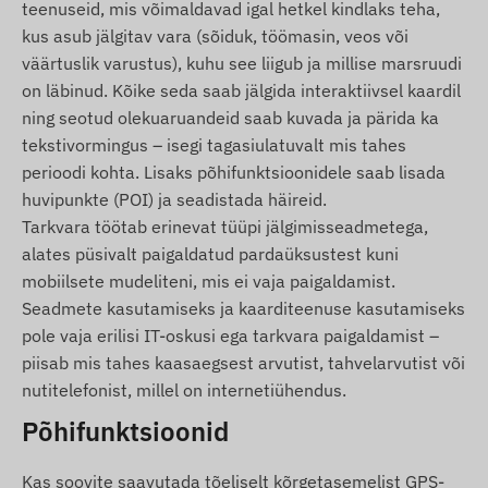
teenuseid, mis võimaldavad igal hetkel kindlaks teha,
ühendus asukoha määramise
kus asub jälgitav vara (sõiduk, töömasin, veos või
satelliitsüsteemidega ja mobiilsidevõrkudega.
väärtuslik varustus), kuhu see liigub ja millise marsruudi
Need tagavad andmete kogumise ja edastamise
on läbinud. Kõike seda saab jälgida interaktiivsel kaardil
ning suhtluse omaniku telefoniga või
ning seotud olekuaruandeid saab kuvada ja pärida ka
jälgimistarkvara kasutamise korral keskse
tekstivormingus – isegi tagasiulatuvalt mis tahes
andmekogumis- ja töötlemissüsteemiga. Seade
perioodi kohta. Lisaks põhifunktsioonidele saab lisada
suhtleb mobiilsidevõrkude kaudu, kasutades
huvipunkte (POI) ja seadistada häireid.
selles asuvat (vahetatavat) SIM-kaarti.
Tarkvara töötab erinevat tüüpi jälgimisseadmetega,
alates püsivalt paigaldatud pardaüksustest kuni
Töötsoon
mobiilsete mudeliteni, mis ei vaja paigaldamist.
Seade on ühilduv järgmistes piirkondades
Seadmete kasutamiseks ja kaarditeenuse kasutamiseks
töötavate GSM võrkudega:
pole vaja erilisi IT-oskusi ega tarkvara paigaldamist –
piisab mis tahes kaasaegsest arvutist, tahvelarvutist või
4G: Põhja- ja Lõuna-Ameerika
nutitelefonist, millel on internetiühendus.
2G: Euroopa, Aasia, Aafrika, Austraalia, Põhja- ja
Põhifunktsioonid
Lõuna-Ameerika
Ostuvalikud
Kas soovite saavutada tõeliselt kõrgetasemelist GPS-