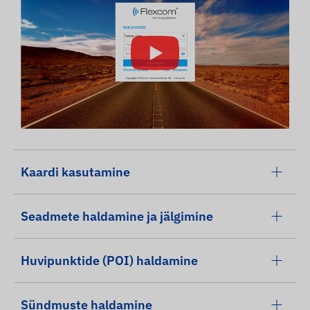
Kaardi kasutamine
Seadmete haldamine ja jälgimine
Huvipunktide (POI) haldamine
Sündmuste haldamine