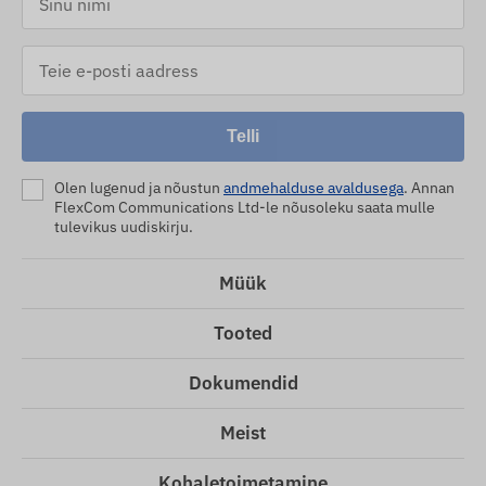
Telli
Olen lugenud ja nõustun
andmehalduse avaldusega
. Annan
FlexCom Communications Ltd-le nõusoleku saata mulle
tulevikus uudiskirju.
Müük
Tooted
Dokumendid
Meist
Kohaletoimetamine