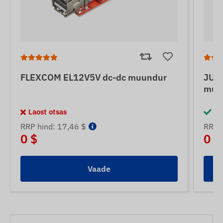
FLEXCOM EL12V5V dc-dc muundur
JUN
muu
Laost otsas
La
RRP hind: 17,46 $
RRP h
0 $
0 $
Vaade