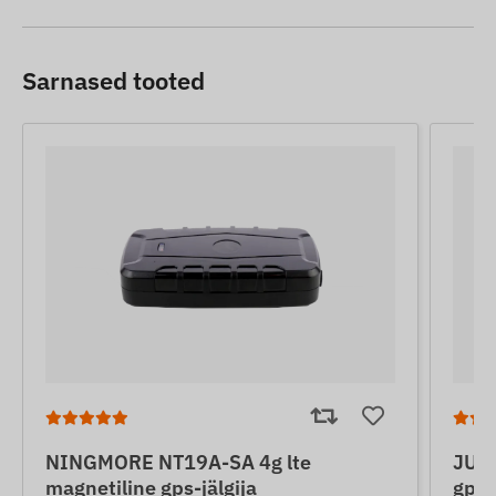
Sarnased tooted
NINGMORE NT19A-SA 4g lte
JUNE
magnetiline gps-jälgija
gps-