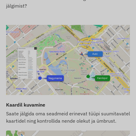
jälgimist?
Kui ostate ainult seadme (ilma
tarkvaratellimuseta), antakse see üle tehase
seadistustega. Tööks vajaliku SIM-kaardi, selle
seadistuste ja kaardi kasutamise (laadimine,
aastane andmete uuendamine) eest peate ise
hoolitsema.
Kui ostate seadme ja tarkvaratellimuse, kuid
mitte SIM-kaarti, antakse seade üle tarkvaras
registreerituna ja töövalmis. SIM-kaardi
hankimine, seadistamine ja kasutamine jäävad
siiski teie ülesandeks.
Kui ostate seadme ja tarkvaratellimuse kõrval
Kaardil kuvamine
ka SIM-kaardi meilt, antakse seade ja SIM-kaart
üle koostöös tarkvaraga töövalmis olekus ning
Saate jälgida oma seadmeid erinevat tüüpi suumitavatel
kaardi pideva töötamise eest hoolitseme meie –
kaartidel ning kontrollida nende olekut ja ümbrust.
teil pole selleks midagi vaja teha.