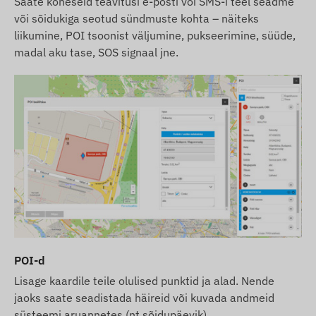
Saate koheseid teavitusi e-posti või SMS-i teel seadme
või sõidukiga seotud sündmuste kohta – näiteks
liikumine, POI tsoonist väljumine, pukseerimine, süüde,
madal aku tase, SOS signaal jne.
POI-d
Lisage kaardile teile olulised punktid ja alad. Nende
jaoks saate seadistada häireid või kuvada andmeid
süsteemi aruannetes (nt sõidupäevik).