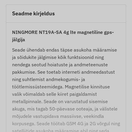
Seadme kirjeldus
NINGMORE NT19A-SA 4g lte magnetiline gps-
jälgija
Seade ühendab endas täpse asukoha määramise
ja sõidukite jälgimise kõik funktsioonid ning
nendega seotud hoiatuste ja andmeteenuste
pakkumise. See toetab interneti andmeedastust
ning suhtlemist andmekogumis- ja
töötlemissüsteemidega. Magnetilise kinnituse
valik võimaldab selle kiiret paigaldamist
metallpinnale. Seade on varustatud sisemise
akuga, mis tagab 50-päevase ooteaja, ja välistele
mõjudele vastupidava massiivse, veekindla
korpusega. Seade töötab GSM 4G ja 2G võrgul ning
satelliitide asukoha määramise abil ning seda