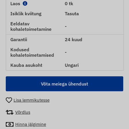
Laos
0 tk
Isiklik kviitung
Tasuta
Eeldatav
-
kohaletoimetamine
Garantii
24 kuud
Kodused
-
kohaletoimetamised
Kauba asukoht
Ungari
Võta meiega ühendust
Lisa lemmikutesse
Võrdlus
Hinna jälgimine