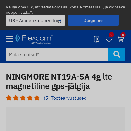
Valige oma riik, et vaadata oma asukohale omast sisu, ja klõpsake
nuppu „Jätka”.
Järgmine
0
0
NINGMORE NT19A-SA 4g lte
magnetiline gps-jälgija
(5) Tootearvustused