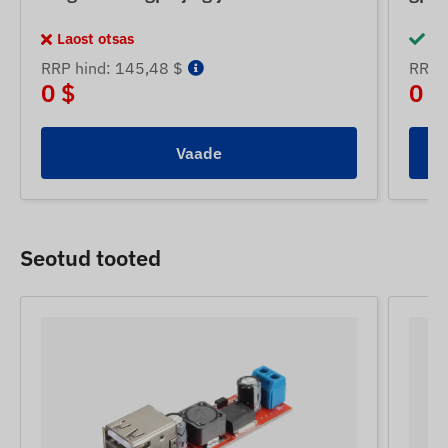
Laost otsas
La
RRP hind: 145,48 $
RRP 
0 $
0 $
Vaade
Seotud tooted