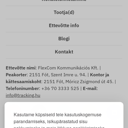
Tootja(d)
Ettevõtte info
Blogi
Kontakt
Ettevõtte nimi
: FlexCom Kommunikációs Kft. |
Peakorter
: 2151 Fót, Szent Imre u. 94. |
Kontor ja
kättesaamiskoht
: 2151 Fót, Móricz Zsigmond út 45. |
Telefoninumber
: +36 70 3333 525 |
E-mail
:
info@tracking.hu
Kasutame küpsiseid teie kasutuskogemuse
parandamiseks, isikupärastatud sisu