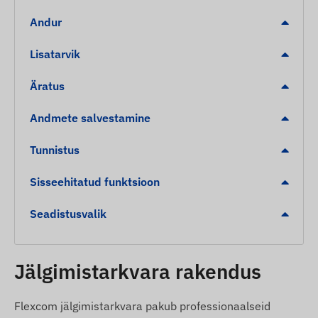
Uinumis- ja ärkvelolekurežiimid
Andur
Hoiatused
Lisatarvik
Eemaldamine
Äratus
Madal aku tase
Liikumine
Andmete salvestamine
POI digitaalpiirangu lahkumine, saabumine
Tunnistus
Pakendi sisu
Sisseehitatud funktsioon
NINGMORE NT19A-SA 4g lte magnetiline gps-
Seadistusvalik
jälgija
USB laadimiskaabel
Kasutusjuhend
Jälgimistarkvara rakendus
Kasutustingimused
Flexcom jälgimistarkvara pakub professionaalseid
Seadme normaalseks tööks on vajalik aktiivne