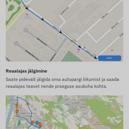
Tarkvaratellimuse korral, kui soovite lisaks e-posti
teel saadavatele teadetele kasutada ka meie
tarkvara SMS-hoiatuseteenust, ostke SMS-
krediitkaart, mille leiate meie veebipoest
seadmega seotud toodete seast.
Püüame tagada veebilehel kuvatavate andmete ja
piltide pideva uuendamise ning täpsuse. Siiski
palume arvestada, et tootja jätab endale õiguse
muuta toote spetsifikatsioone või pakendit ilma
Reaalajas jälgimine
ette teatamata. Seetõttu võib toodete tegelik
Saate pidevalt jälgida oma autopargi liikumist ja saada
välimus piltidel kujutatust veidi erineda. Jätame
reaalajas teavet nende praeguse asukoha kohta.
endale õiguse tootjapoolsetele muudatustele
võimalike erinevuste osas.