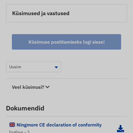
Küsimused ja vastused
Küsimuse postitamiseks logi sisse!
Veel küsimusi?
Dokumendid
Ningmore CE declaration of conformity
Inglise - 1