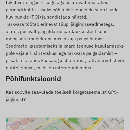
tekstivormingus – isegi tagasiulatuvalt mis tahes
võrkudes, kasutades mikro-SIM-kaarti
perioodi kohta. Lisaks põhifunktsioonidele saab lisada
Töötamise seaded ja asukoha päring tarkvara
huvipunkte (POI) ja seadistada häireid.
kaudu
Tarkvara töötab erinevat tüüpi jälgimisseadmetega,
Võimalus määrata kohandatud asukoha
alates püsivalt paigaldatud pardaüksustest kuni
mõõtmise intervall (min. 10 s)
mobiilsete mudeliteni, mis ei vaja paigaldamist.
Push-teavituste, e-kirjade ja SMS-ide
Seadmete kasutamiseks ja kaarditeenuse kasutamiseks
seadistamine
pole vaja erilisi IT-oskusi ega tarkvara paigaldamist –
piisab mis tahes kaasaegsest arvutist, tahvelarvutist või
Automaatne sisselülitus toite ühendamisel
nutitelefonist, millel on internetiühendus.
Niiskus- ja pritsmekindel, vastupidav korpus
Põhifunktsioonid
(IP65)
Sisseehitatud kiirendusmõõtur ja güroskoop
Kas soovite saavutada tõeliselt kõrgetasemelist GPS-
Sisseehitatud aku 3-tunnise ooteajaga
jälgimist?
Sisseehitatud kõrgjõudlusega GNSS-antenn
LED-indikaatorid töö oleku jälgimiseks
Automaatne vahetamine puhke- ja aktiivse
režiimi vahel (kui funktsioon on aktiveeritud)