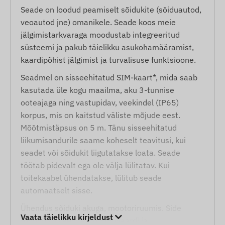
Seade on loodud peamiselt sõidukite (sõiduautod,
veoautod jne) omanikele. Seade koos meie
jälgimistarkvaraga moodustab integreeritud
süsteemi ja pakub täielikku asukohamääramist,
kaardipõhist jälgimist ja turvalisuse funktsioone.
Seadmel on sisseehitatud SIM-kaart*, mida saab
kasutada üle kogu maailma, aku 3-tunnise
ooteajaga ning vastupidav, veekindel (IP65)
korpus, mis on kaitstud väliste mõjude eest.
Mõõtmistäpsus on 5 m. Tänu sisseehitatud
liikumisandurile saame koheselt teavitusi, kui
seadet või sõidukit liigutatakse loata. Seade
töötab pidevalt ega ole välja lülitatav. Kui
toitekaabel ühendatakse, lülitub seade
automaatselt sisse.
Ühendus sõiduki akuga, mootoriruumis. Side
Vaata täielikku kirjeldust
toimub sisseehitatud SIM-kaardi ja