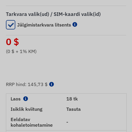
Tarkvara valik(ud) / SIM-kaardi valik(id)
Jälgimistarkvara litsents
0
$
(
0
$ + 1% KM)
RRP hind:
145,73 $
Laos
18 tk
Isiklik kviitung
Tasuta
Eeldatav
-
kohaletoimetamine