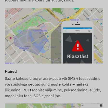
antenn, emaplaat ja aku vahetus).
Püüame tagada veebilehel kuvatavate andmete ja
piltide pideva uuendamise ning täpsuse. Siiski
palume arvestada, et tootja jätab endale õiguse
muuta toote spetsifikatsioone või pakendit ilma
ette teatamata. Seetõttu võib toodete tegelik
välimus piltidel kujutatust veidi erineda. Jätame
endale õiguse tootjapoolsetele muudatustele
võimalike erinevuste osas.
Häired
Saate koheseid teavitusi e-posti või SMS-i teel seadme
või sõidukiga seotud sündmuste kohta – näiteks
liikumine, POI tsoonist väljumine, pukseerimine, süüde,
madal aku tase, SOS signaal jne.