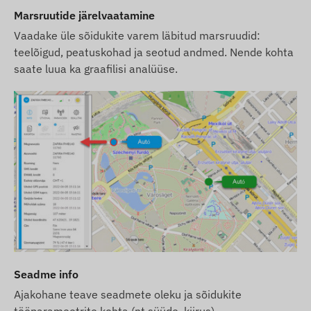
tarkvara litsentsita.
Marsruutide järelvaatamine
Seade tarnitakse kasutusvalmis ning me
Vaadake üle sõidukite varem läbitud marsruudid:
hoolitseme selle pideva töö eest – kasutaja ei
teelõigud, peatuskohad ja seotud andmed. Nende kohta
pea midagi tegema.
saate luua ka graafilisi analüüse.
Kui soovite kasutada meie SMS-teavitusteenust,
ostke meie veebipoest SMS-krediitkaart.
Lisainformatsioon
Seade on turvamärgisega suletud, selle
lahtivõtmine on keelatud, kuna see võib
kahjustada seadet ja muuta garantii kehtetuks.
Kui soovite seadme edasi anda teisele isikule,
võtke kasutajakonto ülekandmiseks ühendust
meie klienditoega.
Seadme info
Pakkujame seadme hooldust ka pärast
Ajakohane teave seadmete oleku ja sõidukite
garantiiperioodi lõppu (GPS-antenn, GSM-
tööparameetrite kohta (nt süüde, kiirus).