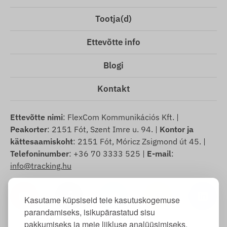
Tootja(d)
Ettevõtte info
Blogi
Kontakt
Ettevõtte nimi
: FlexCom Kommunikációs Kft. |
Peakorter
: 2151 Fót, Szent Imre u. 94. |
Kontor ja
kättesaamiskoht
: 2151 Fót, Móricz Zsigmond út 45. |
Telefoninumber
: +36 70 3333 525 |
E-mail
:
info@tracking.hu
Kasutame küpsiseid teie kasutuskogemuse
parandamiseks, isikupärastatud sisu
pakkumiseks ja meie liikluse analüüsimiseks.