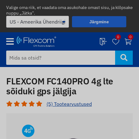
Valige oma riik, et vaadata oma asukohale omast sisu, ja klõpsake
nuppu „Jätka”.
Järgmine
0
0
FLEXCOM FC140PRO 4g lte
sõiduki gps jälgija
(5) Tootearvustused