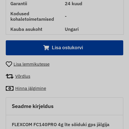
Garantii
24 kuud
Kodused
-
kohaletoimetamised
Kauba asukoht
Ungari
Lisa ostukorvi
Lisa lemmikutesse
Võrdlus
Hinna jälgimine
Seadme kirjeldus
FLEXCOM FC140PRO 4g lte sõiduki gps jälgija