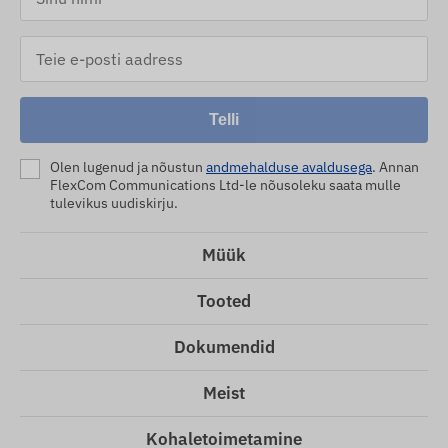
Telli
Olen lugenud ja nõustun
andmehalduse avaldusega
. Annan
FlexCom Communications Ltd-le nõusoleku saata mulle
tulevikus uudiskirju.
Müük
Tooted
Dokumendid
Meist
Kohaletoimetamine