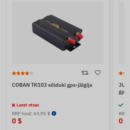
COBAN TK103 sõiduki gps-jälgija
JUNE
gps-
Laost otsas
La
RRP hind: 69,95 $
RRP 
0 $
0 $