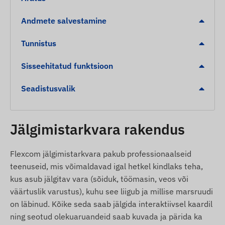
Iirimaa, Mani saar, Iisrael, Itaalia, Jersey,
Jordaania, Kasahstan, Kosovo, Kõrgõzstan, Läti,
Andmete salvestamine
Liechtenstein, Leedu, Luksemburg, Malaisia,
Malta, Mehhiko, Moldova, Monaco, Mongoolia,
Tunnistus
Montenegro, Montserrat, Madalmaad, Uus-
Meremaa, Põhja-Makedoonia, Norra, Omaan,
Sisseehitatud funktsioon
Palestiina, Paraguay, Peruu, Filipiinid, Poola,
Seadistusvalik
Portugal, Rumeenia, Venemaa, Saint Kitts ja
Nevis, Saint Lucia, Saint Vincent ja Grenadiinid,
Serbia, Slovakkia, Sloveenia, Lõuna-Aafrika,
Jälgimistarkvara rakendus
Hispaania, Sri Lanka, Rootsi, Šveits, Tai, Tuneesia,
Türgi, Turks- ja Caicossaared, Ukraina, Araabia
Ühendemiraadid, Ameerika Ühendriigid, Vietnam.
Flexcom jälgimistarkvara pakub professionaalseid
teenuseid, mis võimaldavad igal hetkel kindlaks teha,
Teenused, funktsioonid
kus asub jälgitav vara (sõiduk, töömasin, veos või
väärtuslik varustus), kuhu see liigub ja millise marsruudi
Toetus mitmele satelliidisüsteemile (GPS,
on läbinud. Kõike seda saab jälgida interaktiivsel kaardil
BEIDOU)
ning seotud olekuaruandeid saab kuvada ja pärida ka
Side seadme ja omaniku vahel GSM 2G ja 4G