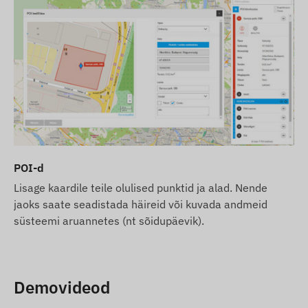
POI-d
Lisage kaardile teile olulised punktid ja alad. Nende
jaoks saate seadistada häireid või kuvada andmeid
süsteemi aruannetes (nt sõidupäevik).
Demovideod