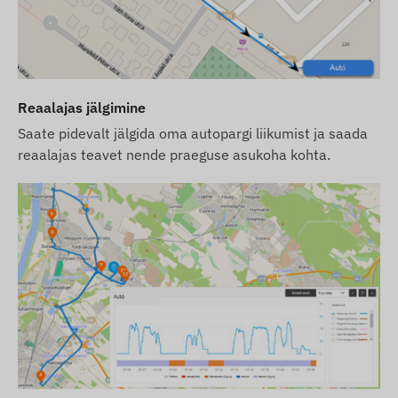
aktiivne ühendus satelliidipõhiste
asukohamääramissüsteemide ja mobiilivõrgu
operaatoriga. Need tagavad andmete kogumise ja
edastamise ning suhtluse omaniku telefoni või
Reaalajas jälgimine
keskse andmetöötlustarkvaraga. Seade suhtleb
mobiilsidevõrkude kaudu, kasutades sisseehitatud
Saate pidevalt jälgida oma autopargi liikumist ja saada
SIM-kaarti.
reaalajas teavet nende praeguse asukoha kohta.
Tööpiirkond
Seade ühildub GSM-võrkudega järgmistes
piirkondades:
4G: Ülemaailmne
2G: Ülemaailmne
Ostuvõimalused
Seda seadet ei müüda eraldi ilma SIM-kaardi ja